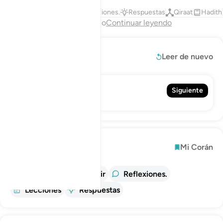
Tafsires
Lecciones
Reflexiones.
Respuestas
Qiraat
Hadith
Fin del capítulo
Continuar leyendo
Leer más
Leer de nuevo
2. Al-Báqara
Siguiente
La Vaca
Explorar
Mi Corán
información
Tafsir
Reflexiones.
Lecciones
Respuestas