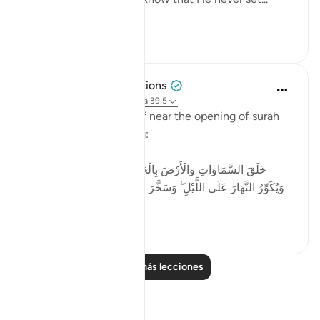
Ver más
57
2
Tulayhah Tafsir Translations
hace 5 años
·
Referencias
aleya 39:5
Allah describes Himself near the opening of surah
al-Zumar [39] by saying:
[خَلَقَ السَّمَاوَاتِ وَالْأَرْضَ بِالْحَقِّ ۖ يُكَوِّرُ اللَّيْلَ عَلَى النَّهَارِ
وَيُكَوِّرُ النَّهَارَ عَلَى اللَّيْلِ ۖ وَسَخَّرَ الشَّمْسَ وَالْقَمَرَ ۖ كُلٌّ يَجْرِي
لِأَجَلٍ مّ...
Ver más
1
0
Leer más lecciones
Reflexiones