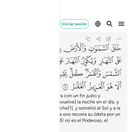
خلق السماوات والارض ب
Iniciar sesión
Az-Zúmar
39:5
39:5
ﲭ
ﲮ
ﲯ
ﲰﲱ
ﲲ
ﲳ
ﲴ
ﲵ
ﲶ
ﲷ
ﲸ
ﲹﲺ
ﲻ
ﲼ
ﲽﲾ
ﲿ
ﳀ
ﳁ
ﳂﳃ
ﳄ
ﳅ
ﳆ
ﳇ
ﳈ
Creó los cielos y la Tierra con un fin justo y
verdadero. Él enrolla [envuelve] la noche en el día, y
envuelve el día en la noche[1], y sometió al Sol y a la
Luna haciendo que cada uno recorra su órbita por un
plazo prefijado. ¿Acaso Él no es el Poderoso, el
Perdonador?
1