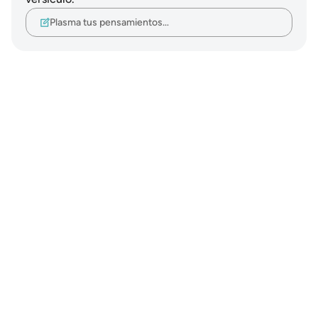
Plasma tus pensamientos…
Notes
placeholders
close