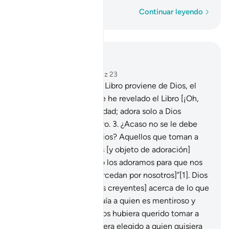
Palabra por palabra
Continuar leyendo
Leer en contexto
Capítulo 39, Página 458, Juz 23
1
.
La revelación de este Libro proviene de Dios, el
Poderoso, el Sabio.
2
.
Te he revelado el Libro [¡Oh,
Mujámmad!] con la Verdad; adora solo a Dios
rindiéndole culto sincero.
3
.
¿Acaso no se le debe
rendir culto sincero a Dios? Aquellos que toman a
otros como protectores [y objeto de adoración]
fuera de Él, dicen: “Solo los adoramos para que nos
acerquen a Dios [e intercedan por nosotros]”[1]. Dios
juzgará entre ellos [y los creyentes] acerca de lo que
discrepan[2]. Dios no guía a quien es mentiroso y
niega la verdad.
4
.
Si Dios hubiera querido tomar a
alguien como hijo, hubiera elegido a quien quisiera