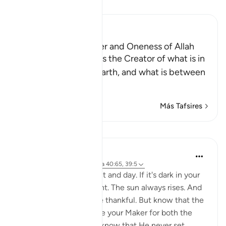
Lee Tafsir
Ibn Kathir (Abridged)
Evidence of the Power and Oneness of Allah
Allah tells us that He is the Creator of what is in
the heavens and on earth, and what is between
them. He i
…
Leer más
Más Tafsires
Lecciones
Yasmin Mogahed
hace 4 años
·
Referencias
aleya 40:65, 39:5
Allah created both night and day. If it's dark in your
life right now, be patient. The sun always rises. And
if it's light right now, be thankful. But know that the
sun must also set. Praise your Maker for both the
night and the day, and know that He never set...