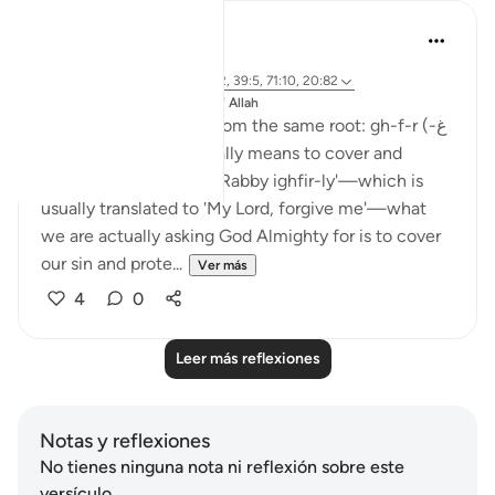
J Yousef
hace 8 años
·
Referencias
aleya 38:66, 40:42, 39:5, 71:10, 20:82
Publicado en
The 99 Names of Allah
These Names comes from the same root: gh-f-r (غ-
ف-ر), which linguistically means to cover and
protect. When we say 'Rabby ighfir-ly'—which is
usually translated to 'My Lord, forgive me'—what
we are actually asking God Almighty for is to cover
our sin and prote...
Ver más
4
0
Leer más reflexiones
Notas y reflexiones
No tienes ninguna nota ni reflexión sobre este
versículo.