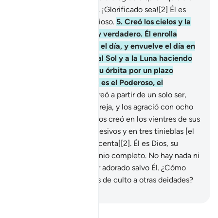
de entre Su creación[1]. ¡Glorificado sea![2] Él es
Dios, el Único, el Victorioso.
5
.
Creó los cielos y la
Tierra con un fin justo y verdadero. Él enrolla
[envuelve] la noche en el día, y envuelve el día en
la noche[1], y sometió al Sol y a la Luna haciendo
que cada uno recorra su órbita por un plazo
prefijado. ¿Acaso Él no es el Poderoso, el
Perdonador?
6
.
Él los creó a partir de un solo ser,
luego de él creó a su pareja, y los agració con ocho
ganados en parejas[1]. Los creó en los vientres de sus
madres en períodos sucesivos y en tres tinieblas [el
vientre, el útero y la placenta][2]. Él es Dios, su
Señor; Él posee el dominio completo. No hay nada ni
nadie con derecho a ser adorado salvo Él. ¿Cómo
entonces dedican actos de culto a otras deidades?
-
Sheikh Isa Garcia