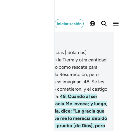
Iniciar sesión
er en contexto
ítulo 39, Página 464, Juz 24
.
Si los que cometen injusticias [idolatrías]
seyeran todo cuanto hay en la Tierra y otra cantidad
mejante, querrían entregarlo como rescate para
varse del castigo el Día de la Resurrección; pero
os ya les mostrará lo que no se imaginan.
48
.
Se les
strarán las obras malas que cometieron, y el castigo
 que se burlaban los rodeará.
49
.
Cuando al ser
mano le sucede una desgracia Me invoca; y luego,
ando le concedo una gracia, dice: “La gracia que
 me ha concedido es porque me lo merecía debido
mi capacidad”. Esto es una prueba [de Dios], pero