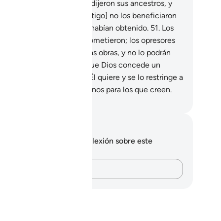
 mayoría lo ignora.
50
.
Así dijeron sus ancestros, y
uando los sorprendió el castigo] no los beneficiaron
 absoluto las riquezas que habían obtenido.
51
.
Los
otó el castigo por lo que cometieron; los opresores
rán castigados por sus malas obras, y no lo podrán
tar.
52
.
¿Acaso no saben que Dios concede un
tento abundante a quien Él quiere y se lo restringe a
ien quiere? En esto hay signos para los que creen.
eikh Isa Garcia
tas y reflexiones
 tienes ninguna nota ni reflexión sobre este
sículo.
Plasma tus pensamientos…