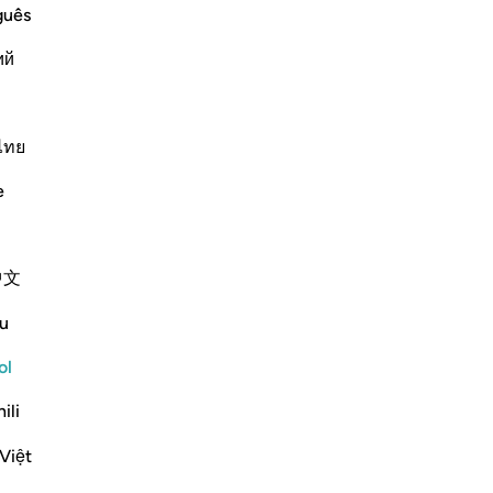
la
guês
[c
ий
en
az
ffering Harm
se
m harm, prays to Allah, turning to Him in
evi
ไทย
makes things easy for him, he
sus
e
qu
-
Sh
中文
No
Más Tafsires
No
u
Reflexiones
ver
ol
Sana Hamdan
ili
hace 3 años
·
Referencias
aleya 20:114, 39:49, 96:5
Việt
In this ayah, we see the importance of