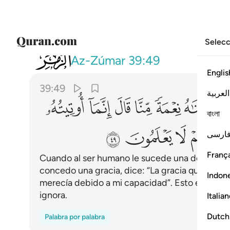
Selecc
039
فاذا مس الانسان ضر دعانا ثم اذا خولنا
Az-Zúmar
39:49
Englis
39:49
العربية
ﱔ
ﱕ
ﱖ
ﱗ
ﱘ
ﱙ
বাংলা
ﱢ
ﱣ
ﱤ
ارسی
França
Cuando al ser humano le sucede una desgracia 
concedo una gracia, dice: “La gracia que se m
Indon
merecía debido a mi capacidad”. Esto es una pr
ignora.
Italia
Dutch
Palabra por palabra