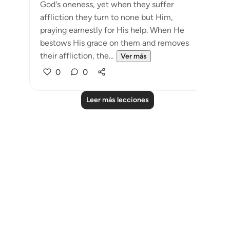
God's oneness, yet when they suffer
affliction they turn to none but Him,
praying earnestly for His help. When He
bestows His grace on them and removes
their affliction, the...
Ver más
0
0
Leer más lecciones
Notes
placeholders