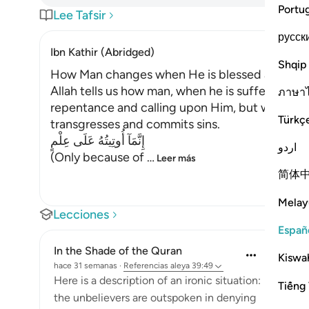
Portu
Lee Tafsir
русск
Ibn Kathir (Abridged)
Shqip
How Man changes when He is blessed after su
Allah tells us how man, when he is suffering fro
ภาษา
repentance and calling upon Him, but when He 
Türkç
transgresses and commits sins.
إِنَّمَآ أُوتِيتُهُ عَلَى عِلْمٍ
اردو
(Only because of
…
Leer más
简体
Melay
Lecciones
Españ
In the Shade of the Quran
Kiswah
hace 31 semanas
·
Referencias
aleya 39:49
Here is a description of an ironic situation:
Tiếng 
the unbelievers are outspoken in denying