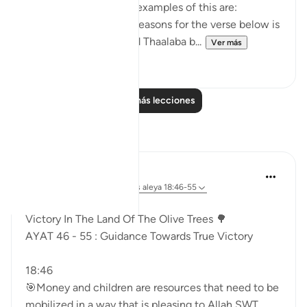
and application. Some examples of this are:
1. One of the reported reasons for the verse below is
that Maaz bin Jabal and Thaalaba b...
Ver más
9
2
Leer más lecciones
Reflexiones
Syaari Ab Rahman
hace 49 semanas
·
Referencias
aleya 18:46-55
AL KAHFI SERIES
Victory In The Land Of The Olive Trees 🌳
AYAT 46 - 55 : Guidance Towards True Victory
18:46
🎯Money and children are resources that need to be
mobilized in a way that is pleasing to Allah SWT.