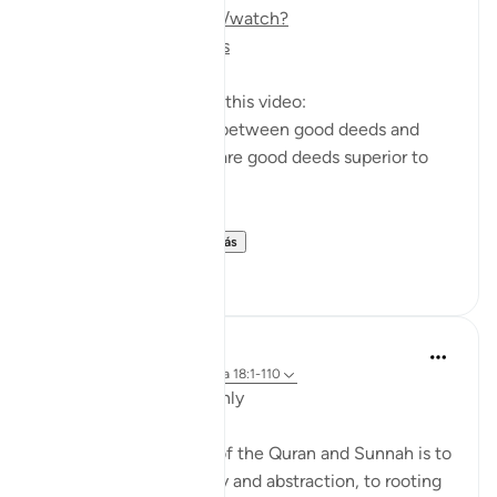
https://m.youtube.com/watch?
v=e2SDWlXln9Y&t=34s
Questions answered in this video:
-What is the similarity between good deeds and
children? In what way are good deeds superior to
having children?
-Why does the ...
Ver más
7
1
Salah Soltan
hace 8 años
·
Referencias
aleya 18:1-110
Applicable Research Only
The general approach of the Quran and Sunnah is to
move away from theory and abstraction, to rooting