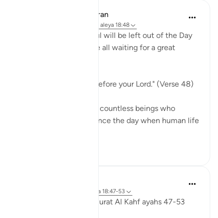
In the Shade of the Quran
hace 31 semanas
·
Referencias
aleya 18:48
Indeed, not a single soul will be left out of the Day
of Judgement. They are all waiting for a great
moment:
"They will be lined up before your Lord." (Verse 48)
Every single one, those countless beings who
walked on earth ever since the day when human life
...
Ver más
0
0
Fadel Soliman
hace 6 años
·
Referencias
aleya 18:47-53
Taddabor (pondering) Surat Al Kahf ayahs 47-53