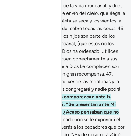
45
.
Exponles el ejemplo de la vida mundanal, y diles
que es como el agua que envío del cielo, que riega la
vegetación, pero luego ésta se seca y los vientos la
dispersan. Dios tiene poder sobre todas las cosas.
46
.
Los bienes materiales y los hijos son parte de los
encantos de la vida mundanal, [que éstos no los
hagan olvidar de lo que Dios ha ordenado. Utilicen
bien sus riquezas y eduquen correctamente a sus
hijos,] pues las obras que a Dios Le complacen son
las que perduran y tienen gran recompensa.
47
.
[Recuerden] el día que pulverice las montañas y la
tierra quede allanada, los congregaré y nadie podrá
ausentarse.
48
.
Cuando comparezcan ante tu
Señor en fila, se les dirá: “Se presentan ante Mí
como los creé al nacer. ¿Acaso pensaban que no
los iba a juzgar?”
49
.
A cada uno se le expondrá el
registro de sus obras, y verás a los pecadores que por
temor a su contenido dirán: “¡Ay de nosotros! ¿Qué