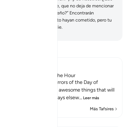
clase de registro es éste, que no deja de mencionar
nada, ni grande ni pequeño?” Encontrarán
mencionado todo cuanto hayan cometido, pero tu
Señor no oprimirá a nadie.
-
Sheikh Isa Garcia
Lee Tafsir
Ibn Kathir (Abridged)
The Major Terrors of the Hour
Allah tells us of the terrors of the Day of
Resurrection, and the awesome things that will
come to pass, as He says elsew
…
Leer más
Más Tafsires
Lecciones