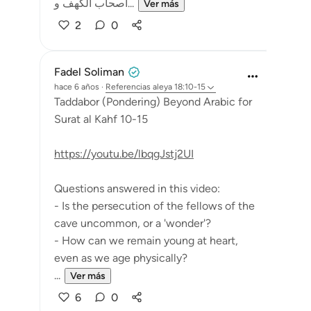
أصحاب الكهف و...
Ver más
2
0
Fadel Soliman
hace 6 años
·
Referencias
aleya 18:10-15
Taddabor (Pondering) Beyond Arabic for
Surat al Kahf 10-15
https://youtu.be/lbqgJstj2UI
Questions answered in this video:
- Is the persecution of the fellows of the
cave uncommon, or a 'wonder'?
- How can we remain young at heart,
even as we age physically?
...
Ver más
6
0