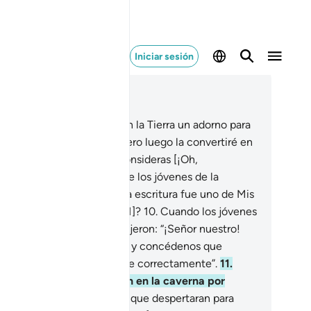
Iniciar sesión
er en contexto
ítulo 18, Página 294, Juz 15
He hecho de cuanto hay en la Tierra un adorno para
obar quién obra mejor,
8
.
pero luego la convertiré en
terreno árido.
9
.
¿Acaso consideras [¡Oh,
jámmad!] que la historia de los jóvenes de la
verna y [su devoción por] la escritura fue uno de Mis
lagros más sorprendentes[1]?
10
.
Cuando los jóvenes
refugiaron en la caverna dijeron: “¡Señor nuestro!
ógenos en Tu misericordia y concédenos que
estra situación se solucione correctamente”.
11
.
tonces hice que durmieran en la caverna por
chos años.
12
.
Luego hice que despertaran para