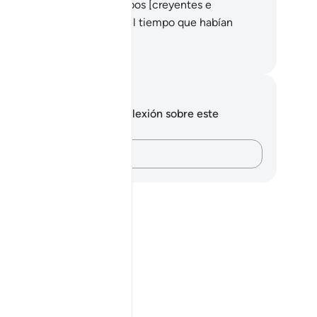
tinguir cuál de los dos grupos [creyentes e
crédulos] calculaba mejor el tiempo que habían
rmanecido allí.
eikh Isa Garcia
tas y reflexiones
 tienes ninguna nota ni reflexión sobre este
sículo.
Plasma tus pensamientos…