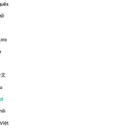
ins it in more detail. He says
dis
guês
in
ий
pe
-
Sh
ไทย
No
Más Tafsires
No
e
Reflexiones
ver
ekaterina myachina
中文
hace 4 semanas
·
Referencias
aleya 18:11
Friday Reflection — Surah al-Kahf (18:11)
u
There are moments when you have done
ol
what was yours to do.
ili
The prayer has been made.
The difficult step has been taken.
Việt
What happens next no longer belongs to