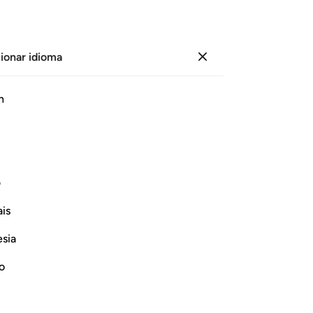
ionar idioma
Iniciar sesión
Le
h
Cap
7
.
ﲏ
ﲐ
ﲑ
ﲒ
ﲓ
pr
un 
r muchos años.
Mu
ف
ca
Continuar leyendo
is
mi
se 
esia
Ac
nu
no
En
lls us about the story of the people of
mu