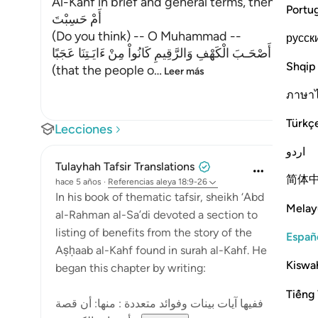
Al-Kahf in brief and general terms, then Heexpla
Portu
أَمْ حَسِبْتَ
(Do you think) -- O Muhammad --
русск
أَنَّ أَصْحَـبَ الْكَهْفِ وَالرَّقِيمِ كَانُواْ مِنْ ءَايَـتِنَا عَجَبًا
Shqip
(that the people o
…
Leer más
ภาษา
Türkç
Lecciones
اردو
Tulayhah Tafsir Translations
简体
hace 5 años
·
Referencias
aleya 18:9-26
In his book of thematic tafsir, sheikh ‘Abd
Melay
al-Rahman al-Sa’di devoted a section to
listing of benefits from the story of the
Españ
Aṣḥaab al-Kahf found in surah al-Kahf. He
Kiswah
began this chapter by writing:
Tiếng 
ففيها آيات بينات وفوائد متعددة : منها: أن قصة