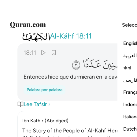
Selecc
018
فضربنا على اذانهم في الكهف سنين عد
Al-Káhf
18:11
Englis
18:11
العربية
ﲔ
ﲕ
ﲖ
বাংলা
Entonces hice que durmieran en la caverna po
ارسی
Palabra por palabra
França
Lee Tafsir
Indon
Italia
Ibn Kathir (Abridged)
Dutch
The Story of the People of Al-Kahf Here Allah te