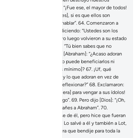
dioses?”
63
.
Respondió: “¡Fue ese, el mayor de todos!
Pregúntenle [a sus dioses], si es que ellos son
capaces [al menos] de hablar”.
64
.
Comenzaron a
criticarse unos a otros diciendo: “Ustedes son los
malhechores”[1].
65
.
Pero luego volvieron a su estado
anterior[1] [y le dijeron]: “Tú bien sabes que no
pueden hablar”.
66
.
Dijo [Abraham]: “¿Acaso adoran
en vez de Dios lo que no puede beneficiarlos ni
perjudicarlos [en lo más mínimo]?
67
.
¡Uf, qué
perdidos están ustedes y lo que adoran en vez de
Dios! ¿Es que no van a reflexionar?”
68
.
Exclamaron:
“¡Quémenlo [en la hoguera] para vengar a sus ídolos!
Si es que van a hacer algo”.
69
.
Pero dijo [Dios]: “¡Oh,
fuego! Sé fresco y no dañes a Abraham”.
70
.
Pretendieron deshacerse de él, pero hice que fueran
ellos los perdedores.
71
.
Lo salvé a él y también a Lot,
para que fueran a la tierra que bendije para toda la