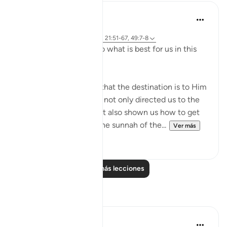
J Yousef
hace 4 años
·
Referencias
aleya 2:258, 18:10, 21:51-67, 49:7-8
Allah (swt) directs us to what is best for us in this
religion
Allah (swt) has told us that the destination is to Him
and to Paradise. He has not only directed us to the
ultimate destination but also shown us how to get
there. The Qur’an and the sunnah of the...
Ver más
23
2
Leer más lecciones
Reflexiones
Sirotum Daud