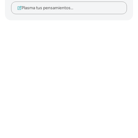
Plasma tus pensamientos…
Notes
placeholders
close