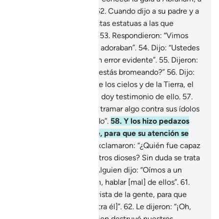
quien bien conocía[1].
52
.
Cuando dijo a su padre y a
su pueblo: “¿Qué son estas estatuas a las que
dedican su adoración?”
53
.
Respondieron: “Vimos
que nuestros padres las adoraban”.
54
.
Dijo: “Ustedes
y sus padres están en un error evidente”.
55
.
Dijeron:
“¿Nos hablas en serio o estás bromeando?”
56
.
Dijo:
“Su Señor es el Señor de los cielos y de la Tierra, el
Creador de ambos, y yo doy testimonio de ello.
57
.
Juro por Dios que voy a tramar algo contra sus ídolos
cuando se hayan retirado”.
58
.
Y los hizo pedazos
excepto al más grande, para que su atención se
volviera sobre él.
59
.
Exclamaron: “¿Quién fue capaz
de hacer esto con nuestros dioses? Sin duda se trata
de un malhechor”.
60
.
Alguien dijo: “Oímos a un
joven, llamado Abraham, hablar [mal] de ellos”.
61
.
Dijeron: “Tráiganlo a la vista de la gente, para que
puedan atestiguar [contra él]”.
62
.
Le dijeron: “¡Oh,
Abraham! ¿Fuiste tú quien destruyó nuestros