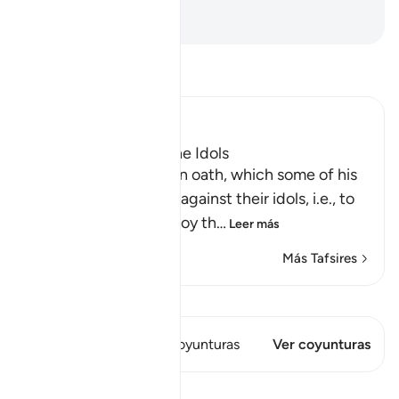
humanidad[1].
-
Sheikh Isa Garcia
Lee Tafsir
Ibn Kathir (Abridged)
How Ibrahim broke the Idols
Then Ibrahim swore an oath, which some of his
people heard, to plot against their idols, i.e., to
break them and destroy th
…
Leer más
Más Tafsires
Ver Qiraat
Este versículo tiene 1 Coyunturas
Ver coyunturas
Lecciones