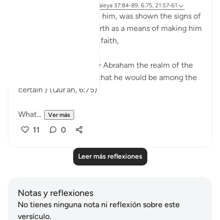
hace 9 semanas
·
Referencias
aleya 37:84-89, 6:75, 21:57-61
Ibrahim, peace be upon him, was shown the signs of
the heavens and the earth as a means of making him
among those certain in faith,
{ And thus did We show Abraham the realm of the
heavens and the earth that he would be among the
certain } (Qur'an, 6:75)
What...
Ver más
11
0
Leer más reflexiones
Notas y reflexiones
No tienes ninguna nota ni reflexión sobre este
versículo.