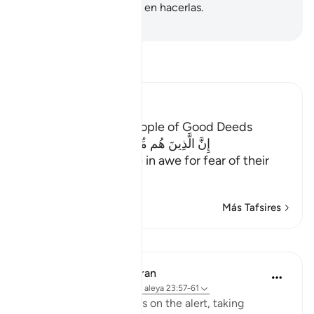
bien, y son los primeros en hacerlas.
-
Sheikh Isa Garcia
Lee Tafsir
Ibn Kathir (Abridged)
Description of the People of Good Deeds
إِنَّ الَّذِينَ هُم مِّنْ خَشْيةِ رَبِّهِمْ مُّشْفِقُونَ
(Verily, those who live in awe for fear of their
Lord;)
…
Leer más
Más Tafsires
Lecciones
In the Shade of the Quran
hace 31 semanas
·
Referencias
aleya 23:57-61
The believers are always on the alert, taking