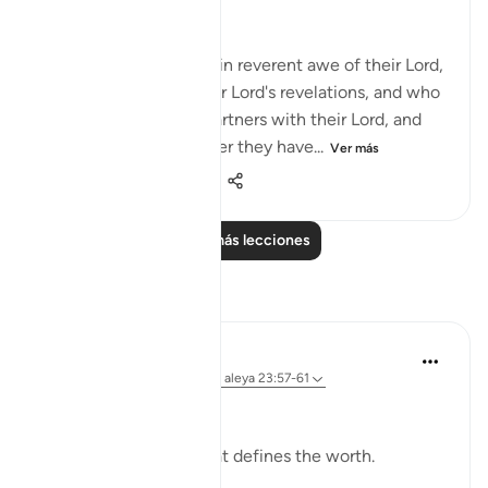
necessary precautions:
Truly, those who stand in reverent awe of their Lord,
and who believe in their Lord's revelations, and who
do not associate any partners with their Lord, and
who give away whatever they have...
Ver más
1
0
140
Leer más lecciones
Reflexiones
Ali Ali
hace 12 semanas
·
Referencias
aleya 23:57-61
Bismillah.
It is not the amount that defines the worth.