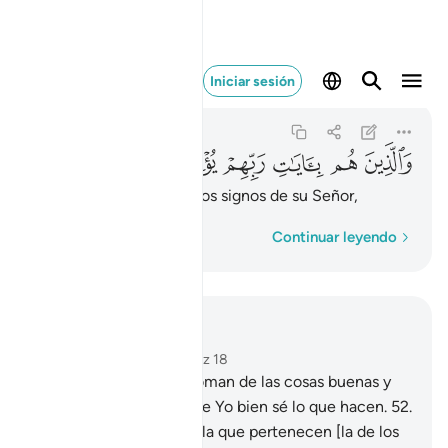
والذين هم بايات ربهم يومنون
Iniciar sesión
Al-Múminún
23:58
23:58
ﳑ
ﳒ
ﳓ
ﳔ
ﳕ
ﳖ
aquellos que creen en los signos de su Señor,
Palabra por palabra
Continuar leyendo
Leer en contexto
Capítulo 23, Página 345, Juz 18
51
.
¡Oh, Mensajeros! Coman de las cosas buenas y
hagan buenas obras, que Yo bien sé lo que hacen.
52
.
Esta es la comunidad a la que pertenecen [la de los