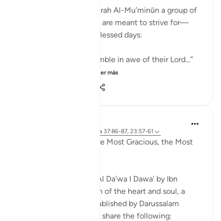
Allah ﷻ mentions in Sūrah Al-Mu’minūn a group of
people whose state we are meant to strive for—
especially in these 10 blessed days:
“Indeed, those who tremble in awe of their Lord…”
“And those who beli...
Ver más
7
3
51
Razia Zahra
hace 4 años
·
Referencias
aleya 37:86-87, 23:57-61
In the Name of Allah the Most Gracious, the Most
Kind,
I am currently reading Al Da’wa I Dawa’ by Ibn
Qayyim RA (Purification of the heart and soul, a
translation in English published by Darussalam
publishers). I wanted to share the following: