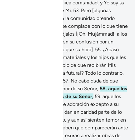
Profetas], que es una única comunidad, y Yo soy su
Señor; tengan temor de Mí.
53
.
Pero [algunas
personas] fragmentaron la comunidad creando
sectas, y cada facción se complace con lo que tiene
[como creencia].
54
.
Déjalos [¡Oh, Mujámmad!, a los
que se niegan a creer,] en su confusión por un
tiempo [hasta que les llegue su hora].
55
.
¿Acaso
piensan que los bienes materiales y los hijos que les
concedí
56
.
son un indicio de que recibirán Mis
gracias [en esta vida y la futura]? Todo lo contrario,
pero no se dan cuenta.
57
.
No cabe duda de que
aquellos que tienen temor de su Señor,
58
.
aquellos
que creen en los signos de su Señor,
59
.
aquellos
que no dedican actos de adoración excepto a su
Señor,
60
.
aquellos que dan en caridad parte de lo
que se les ha concedido, y aun así sienten temor en
sus corazones porque saben que comparecerán ante
su Señor,
61
.
ellos se apresuran a realizar obras de