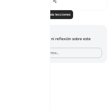
0
0
838
Leer más lecciones
Notas y reflexiones
No tienes ninguna nota ni reflexión sobre este
versículo.
Plasma tus pensamientos…
Notes
placeholders