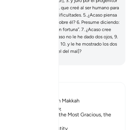
resides [¡Oh, Mujámmad!],
3
.
y juro por el progenitor
y su descendencia[1],
4
.
que creé al ser humano para
una vida de continuas dificultades.
5
.
¿Acaso piensa
que nadie tiene poder sobre él?
6
.
Presume diciendo:
“He derrochado una gran fortuna”.
7
.
¿Acaso cree
que nadie lo ve?
8
.
¿Acaso no le he dado dos ojos,
9
.
una lengua y dos labios,
10
.
y le he mostrado los dos
senderos [el del bien y el del mal]?
-
Sheikh Isa Garcia
Lee Tafsir
Ibn Kathir (Abridged)
Which was revealed in Makkah
بِسْمِ اللَّهِ الرَّحْمَـنِ الرَّحِيمِ
In the Name of Allah, the Most Gracious, the
Most Merciful.
Swearing by the Sanctity