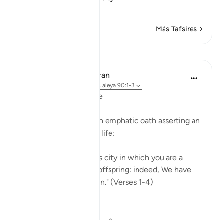
…
Leer más
Más Tafsires
Lecciones
In the Shade of the Quran
hace 32 semanas
·
Referencias
aleya 90:1-3
Affliction in Human Life
The surah opens with an emphatic oath asserting an
inherent fact of human life:
"I swear by this city, this city in which you are a
dweller, by parent and offspring: indeed, We have
created man in affliction." (Verses 1-4)
The city ...
Ver más