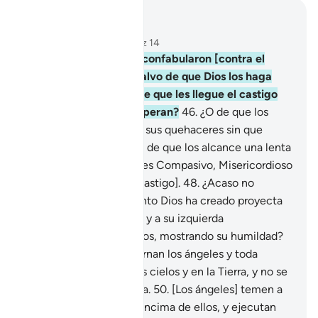
Leer en contexto
Capítulo 16, Página 272, Juz 14
45
.
¿Acaso quienes se confabularon [contra el
Profeta] se sienten a salvo de que Dios los haga
tragar por la tierra, o de que les llegue el castigo
por donde menos lo esperan?
46
.
¿O de que los
sorprenda ocupados en sus quehaceres sin que
puedan evitarlo?
47
.
¿O de que los alcance una lenta
decadencia? Su Señor es Compasivo, Misericordioso
[y no les adelantará el castigo].
48
.
¿Acaso no
observan que todo cuanto Dios ha creado proyecta
su sombra a su derecha y a su izquierda
prosternándose ante Dios, mostrando su humildad?
49
.
Ante Dios se prosternan los ángeles y toda
criatura existente en los cielos y en la Tierra, y no se
comportan con soberbia.
50
.
[Los ángeles] temen a
su Señor que está por encima de ellos, y ejecutan