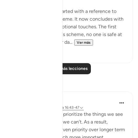
The present passage started with a reference to
those who plot and scheme. It now concludes with
two highly charged emotional touches. The first
warns that against God's scheme, no one is safe at
any time of the night or da...
Ver más
0
0
Leer más lecciones
Reflexiones
Yazin
hace 6 años
·
Referencias
aleya 16:43-47
As humans, we tend to prioritize the things we see
and feel, over the stuff we can’t. As a result,
immediate needs are given priority over longer term
ones — even those much more important.