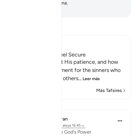
todo cuanto se les ordena.
-
Sheikh Isa Garcia
Lee Tafsir
Ibn Kathir (Abridged)
How the Guilty can feel Secure
Allah informs us about His patience, and how
He delays the punishment for the sinners who
do evil things and call others
…
Leer más
Más Tafsires
Lecciones
In the Shade of the Quran
hace 31 semanas
·
Referencias
aleya 16:45
Universal Submission to God's Power