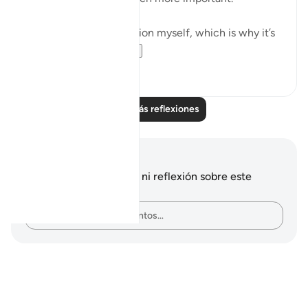
I suffer from this affliction myself, which is why it’s
important for...
Ver más
10
1
Leer más reflexiones
Notas y reflexiones
No tienes ninguna nota ni reflexión sobre este
versículo.
Plasma tus pensamientos…