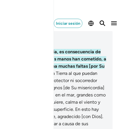
Iniciar sesión
er en contexto
ítulo 42, Página 486, Juz 25
.
Si los aflige una desgracia, es consecuencia de
os pecados] que sus propias manos han cometido, a
sar de que Dios les perdona muchas faltas [por Su
acia].
31
.
No hay lugar en la Tierra al que puedan
capar de Dios. No tienen protector ni socorredor
ra de Dios.
32
.
Entre los signos [de Su misericordia]
tán los barcos que navegan en el mar, grandes como
ntañas.
33
.
Pero cuando quiere, calma el viento y
rmanecen inmóviles en la superficie. En esto hay
gnos para todo perseverante, agradecido [con Dios].
.
O podría hacerlos naufragar a causa de sus