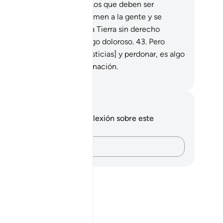
 debe ser reprochado.
42
.
Los que deben ser
prochados son quienes oprimen a la gente y se
mportan con soberbia en la Tierra sin derecho
uno. Esos sufrirán un castigo doloroso.
43
.
Pero
er paciencia [ante las injusticias] y perdonar, es algo
e requiere de gran determinación.
eikh Isa Garcia
tas y reflexiones
 tienes ninguna nota ni reflexión sobre este
sículo.
Plasma tus pensamientos…