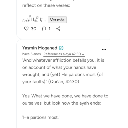
reflect on these verses:
يَا أَيُّهَا الَّذِينَ ...
Ver más
30
1
Yasmin Mogahed
hace 5 años
·
Referencias
aleya 42:30
'And whatever affliction befalls you, it is
on account of what your hands have
wrought, and (yet) He pardons most (of
your faults).' (Qur’an, 42:30)
Yes. What we have done, we have done to
ourselves, but look how the ayah ends:
'He pardons most.'