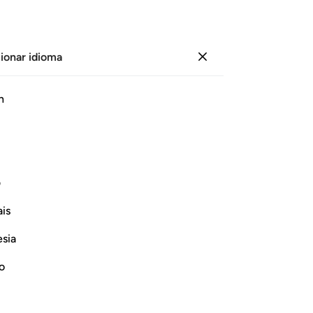
ionar idioma
Iniciar sesión
Le
h
Cap
30
ﳌ
ﳍ
ﳎ
ﳏ
ﳐ
ﳑ
[l
pe
e [los pecados] que sus propias manos
gr
ف
muchas faltas [por Su gracia].
es
is
fue
Continuar leyendo
es
esia
mo
pe
no
si
34