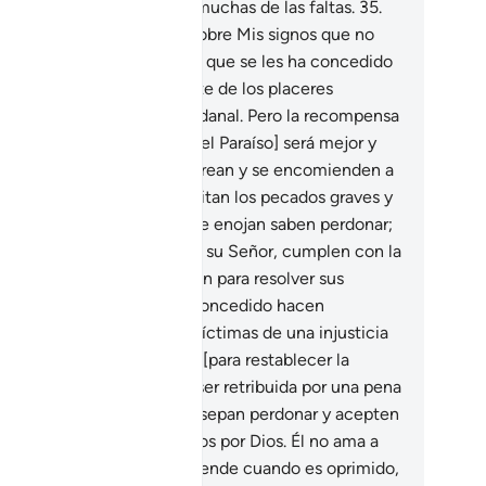
cados, pero Dios perdona muchas de las faltas.
35
.
 sabrán quienes disputan sobre Mis signos que no
drán escapatoria[1].
36
.
Lo que se les ha concedido
 bienes materiales] es parte de los placeres
ansitorios de esta vida mundanal. Pero la recompensa
 Dios tiene reservada [en el Paraíso] será mejor y
s duradera, para quienes crean y se encomienden a
 Señor,
37
.
para quienes evitan los pecados graves y
s obscenidades, y cuando se enojan saben perdonar;
.
para quienes responden a su Señor, cumplen con la
ción prescrita, se consultan para resolver sus
untos y con lo que les he concedido hacen
ridades,
39
.
y cuando son víctimas de una injusticia
 solidarios unos con otros [para restablecer la
ticia].
40
.
La ofensa debe ser retribuida por una pena
uivalente[1], pero quienes sepan perdonar y acepten
nciliar serán recompensados por Dios. Él no ama a
 injustos.
41
.
Quien se defiende cuando es oprimido,