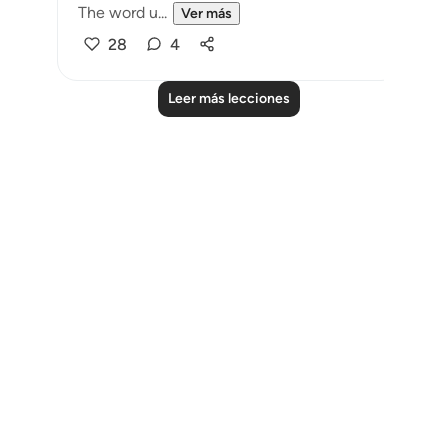
The word u...
Ver más
28
4
Leer más lecciones
Notes
placeholders
close