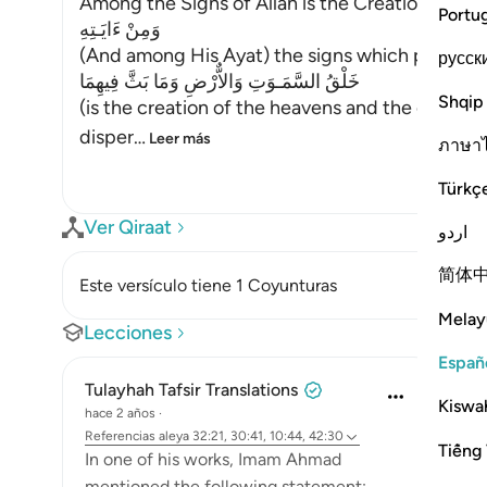
Among the Signs of Allah is the Creation of th
Portu
وَمِنْ ءَايَـتِهِ
(And among His Ayat) the signs which point to
русск
خَلْقُ السَّمَـوَتِ وَالاٌّرْضِ وَمَا بَثَّ فِيهِمَا
Shqip
(is the creation of the heavens and the earth,
disper
…
Leer más
ภาษา
Türkç
Ver Qiraat
اردو
简体
Este versículo tiene 1 Coyunturas
Melay
Lecciones
Españ
Tulayhah Tafsir Translations
Kiswah
hace 2 años
·
Referencias
aleya 32:21, 30:41, 10:44, 42:30
Tiếng 
In one of his works, Imam Ahmad
mentioned the following statement: