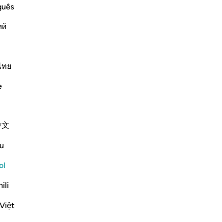
e Heavens and the Earth
pe
guês
Ya
 His great might and power,
ий
ten
[de
 and whatever moving creatures He has
tr
que
ไทย
má
Más Tafsires
e
su
la
38
中文
ora
Ver coyunturas
as
u
Reflexiones
ca
son
ol
jus
Salihu Abba
ili
eq
el año pasado
·
Referencias
aleya 42:30, 7:156
Many people think when they sin, they
co
Việt
'anger' Allah, and unless they repent
los