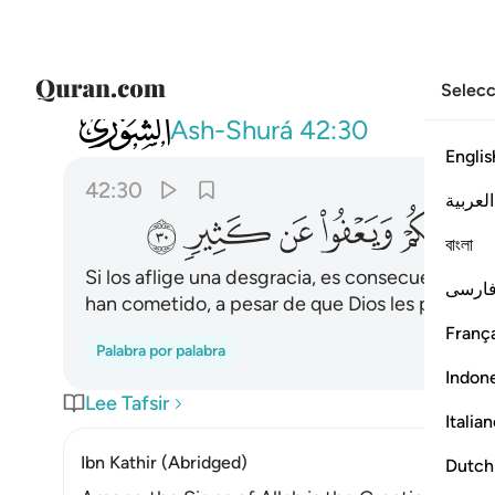
Selecc
042
وما اصابكم من مصيبة فبما كسبت ايديكم 
Ash-Shurá
42:30
Englis
42:30
العربية
ﳒ
ﳓ
ﳔ
ﳕ
ﳖ
বাংলা
Si los aflige una desgracia, es consecuencia d
ارسی
han cometido, a pesar de que Dios les perdona 
França
Palabra por palabra
Indon
Lee Tafsir
Italia
Ibn Kathir (Abridged)
Dutch