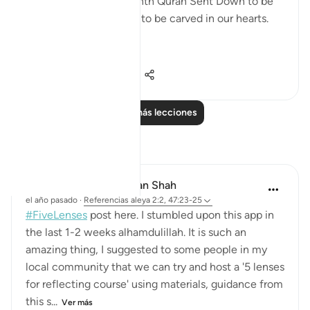
RAMADHAN is the month Quran Sent Down to be
not only on our lips but to be carved in our hearts.
#RAMAD...
Ver más
10
3
52
Leer más lecciones
Reflexiones
Ashaari Imran bin Azman Shah
el año pasado
·
Referencias
aleya 2:2, 47:23-25
#FiveLenses
post here. I stumbled upon this app in
the last 1-2 weeks alhamdulillah. It is such an
amazing thing, I suggested to some people in my
local community that we can try and host a '5 lenses
for reflecting course' using materials, guidance from
this s...
Ver más