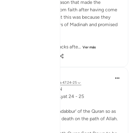
The surah shows the reason that made the
hypocrites turn away from faith after having come
close to it. We learn that this was because they
conspired with the Jews of Madinah and promised
them help and support:
Those who turn their backs afte...
Ver más
1
0
55
Syaari Ab Rahman
hace 2 años
·
Referencias
aleya 47:24-25
47 Days to RAMADHAN
Surah 47 Muhammad Ayat 24 - 25
The Command to do 'tadabbur' of the Quran so as
to wipe out any fear of death on the path of Allah.