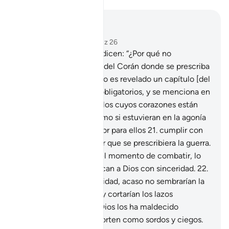
Leer en contexto
Capítulo 47, Página 509, Juz 26
20
.
Algunos creyentes dicen: “¿Por qué no
desciende un capítulo [del Corán donde se prescriba
combatir]?” Pero cuando es revelado un capítulo [del
Corán] con preceptos obligatorios, y se menciona en
él la guerra, ves a aquellos cuyos corazones están
enfermos[1] mirarte como si estuvieran en la agonía
de la muerte. Sería mejor para ellos
21
.
cumplir con
los preceptos y no pedir que se prescribiera la guerra.
Porque cuando llegue el momento de combatir, lo
mejor será que obedezcan a Dios con sinceridad.
22
.
¿Si les fuera dada autoridad, acaso no sembrarían la
corrupción en la Tierra y cortarían los lazos
familiares?
23
.
A ellos Dios los ha maldecido
haciendo que se comporten como sordos y ciegos.