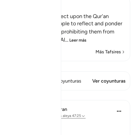
Ibn Kathir (Abridged)
The Command to reflect upon the Qur'an
Commanding the people to reflect and ponder
upon the Qur'an, and prohibiting them from
turning away from it, Al
…
Leer más
Más Tafsires
Ver Qiraat
Este versículo tiene 1 Coyunturas
Ver coyunturas
Lecciones
In the Shade of the Quran
hace 32 semanas
·
Referencias
aleya 47:25
Evil Conspiracy