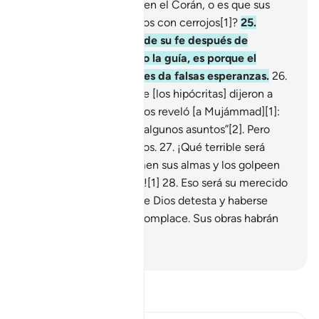
24
.
¿Acaso no meditan en el Corán, o es que sus
corazones están cerrados con cerrojos[1]?
25
.
Aquellos que reniegan de su fe después de
habérseles evidenciado la guía, es porque el
demonio los seduce y les da falsas esperanzas.
26
.
Este descarrío es porque [los hipócritas] dijeron a
quienes odian lo que Dios reveló [a Mujámmad][1]:
“Les obedeceremos en algunos asuntos”[2]. Pero
Dios conoce sus secretos.
27
.
¡Qué terrible será
cuando los ángeles tomen sus almas y los golpeen
en el rostro y la espalda![1]
28
.
Eso será su merecido
por haber seguido lo que Dios detesta y haberse
apartado de lo que Le complace. Sus obras habrán
sido en vano.
-
Sheikh Isa Garcia
Lee Tafsir