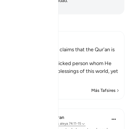
reflexión para la humanidad.
-
Sheikh Isa Garcia
Lee Tafsir
Ibn Kathir (Abridged)
A Threat for Whoever claims that the Qur'an is
Magic
Allah threatens this wicked person whom He
has favored with the blessings of this world, yet
he is
…
Leer más
Más Tafsires
Lecciones
In the Shade of the Quran
hace 32 semanas
·
Referencias
aleya 74:11-15