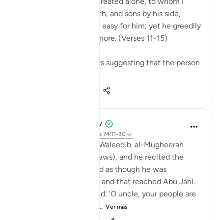
Leave to me the one I created alone, to whom I
have granted vast wealth, and sons by his side,
making life smooth and easy for him; yet he greedily
desires that I give him more. (Verses 11-15)
There are several reports suggesting that the person
so referred t...
Ver más
0
0
221
Prophetic Commentary
hace 8 años
·
Referencias
aleya 74:11-30
Ibn ‘Abbâs narrates: Al-Waleed b. al-Mugheerah
came to the Prophet (saws), and he recited the
Qur’an to him. It seemed as though he was
sympathizing with him, and that reached Abu Jahl.
He came to him and said: 'O uncle, your people are
considering collecting ...
Ver más