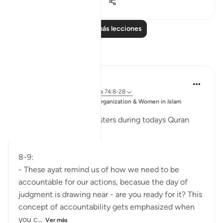
0
0
1395
Leer más lecciones
Reflexiones
Esma Esa
hace 6 años
·
Referencias
aleya 74:8-28
Publicado
Muslim Student Organization & Women in Islam
en
CCNY
Reflections from our sisters during todays Quran
Circle
8-9:
- These ayat remind us of how we need to be
accountable for our actions, becasue the day of
judgment is drawing near - are you ready for it? This
concept of accountability gets emphasized when
you c...
Ver más