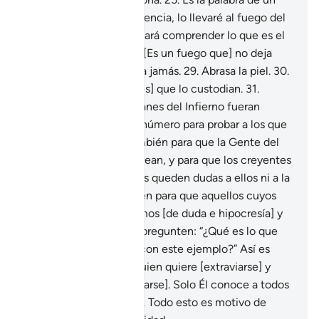
mortal”.
26
.
En consecuencia, lo llevaré al fuego del
Infierno.
27
.
¿Y qué te hará comprender lo que es el
fuego del Infierno?
28
.
[Es un fuego que] no deja
nada sin quemar ni cesa jamás.
29
.
Abrasa la piel.
30
.
Hay diecinueve [ángeles] que lo custodian.
31
.
Decreté que los guardianes del Infierno fueran
ángeles, y dispuse ese número para probar a los que
rechazan la verdad, también para que la Gente del
Libro se convenzan y crean, y para que los creyentes
fortifiquen su fe y no les queden dudas a ellos ni a la
Gente del Libro. También para que aquellos cuyos
corazones están enfermos [de duda e hipocresía] y
los que niegan la fe se pregunten: “¿Qué es lo que
quiere demostrar Dios con este ejemplo?” Así es
como Dios extravía a quien quiere [extraviarse] y
guía a quien quiere [guiarse]. Solo Él conoce a todos
los que sirven Su causa. Todo esto es motivo de