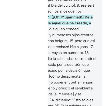
trompeta [y comience el Día del Juicio],
9
.
ese será
un día difícil.
10
.
Nada fácil para los que hoy
desmienten la verdad.
11
.
[¡Oh, Mujámmad!] Deja
que Yo me encargaré de aquel que he creado, y
vino al mundo solo[1],
12
.
a quien concedí
abundantes riquezas
13
.
y numerosos hijos atentos.
14
.
Y le facilité medios con holgura,
15
.
pero aun así
anhela más.
16
.
¡No! Porque rechazó Mis signos.
17
.
Haré que sus dificultades vayan en aumento.
18
.
Porque él pensó y decidió [a sabiendas, desmentir el
Mensaje].
19
.
Fue maldecido por la decisión que
tomó.
20
.
¡Sí!, fue maldecido por la decisión que
tomó.
21
.
Luego meditó [cómo desacreditar la
revelación],
22
.
pero [al no poder encontrar ningún
argumento] frunció el ceño y ofuscó el semblante.
23
.
Luego le dio la espalda [al Mensaje] y se
comportó con soberbia,
24
.
diciendo: “Esto solo es
hechicería que impresiona.
25
.
Es la palabra de un