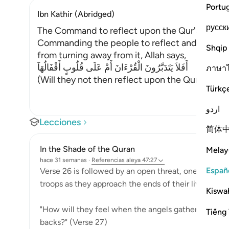
Portu
Ibn Kathir (Abridged)
русск
The Command to reflect upon the Qur'an
Commanding the people to reflect and ponder 
Shqip
from turning away from it, Allah says,
أَفَلاَ يَتَدَبَّرُونَ الْقُرْءَانَ أَمْ عَلَى قُلُوبٍ أَقْفَالُهَآ
ภาษา
(Will they not then reflect upon the Qur'an, or 
Türkç
اردو
Lecciones
简体
In the Shade of the Quran
Melay
hace 31 semanas
·
Referencias
aleya 47:27
Españ
Verse 26 is followed by an open threat, one that pu
troops as they approach the ends of their lives:
Kiswah
"How will they feel when the angels gather them in d
Tiếng 
backs?" (Verse 27)