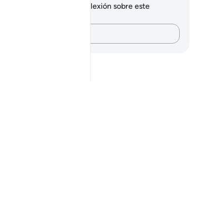
 tienes ninguna nota ni reflexión sobre este
sículo.
Plasma tus pensamientos…