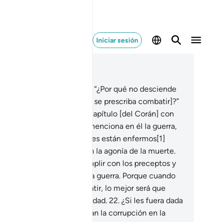
Iniciar sesión
er en contexto
ítulo 47, Página 509, Juz 26
.
Algunos creyentes dicen: “¿Por qué no desciende
 capítulo [del Corán donde se prescriba combatir]?”
ro cuando es revelado un capítulo [del Corán] con
ceptos obligatorios, y se menciona en él la guerra,
s a aquellos cuyos corazones están enfermos[1]
rarte como si estuvieran en la agonía de la muerte.
ía mejor para ellos
21
.
cumplir con los preceptos y
 pedir que se prescribiera la guerra. Porque cuando
egue el momento de combatir, lo mejor será que
edezcan a Dios con sinceridad.
22
.
¿Si les fuera dada
toridad, acaso no sembrarían la corrupción en la