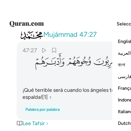
Selecc
047
فكيف اذا توفتهم الملايكة يضربون وجوهه
Mujámmad
47:27
Englis
47:27
العربية
ﲮ
ﲯ
ﲰ
বাংলা
ارسی
França
¡Qué terrible será cuando los ángeles tomen sus
espalda![1]
1
Indon
Palabra por palabra
Italia
Lee Tafsir
Dutch