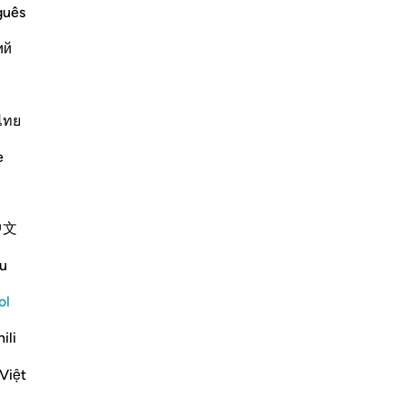
Tie
guês
lo
ий
sor
es
upon the Qur'an, and prohibiting them
25
ha
ไทย
are there locks upon the
…
los
Leer más
e
es 
Más Tafsires
qu
en
中文
27
al
u
Es
de
ol
ts the hypocrites in the hands of God's own
ob
ili
-
Sh
eath, striking their faces and their
Việt
No