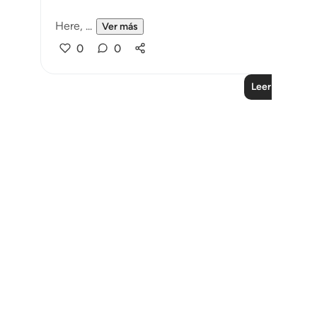
Here, ...
Ver más
0
0
Leer más lecc
Notes
placeholders
close