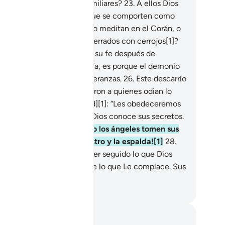
rra y cortarían los lazos familiares?
23
.
A ellos Dios
s ha maldecido haciendo que se comporten como
dos y ciegos.
24
.
¿Acaso no meditan en el Corán, o
 que sus corazones están cerrados con cerrojos[1]?
.
Aquellos que reniegan de su fe después de
bérseles evidenciado la guía, es porque el demonio
 seduce y les da falsas esperanzas.
26
.
Este descarrío
porque [los hipócritas] dijeron a quienes odian lo
e Dios reveló [a Mujámmad][1]: “Les obedeceremos
 algunos asuntos”[2]. Pero Dios conoce sus secretos.
.
¡Qué terrible será cuando los ángeles tomen sus
mas y los golpeen en el rostro y la espalda![1]
28
.
o será su merecido por haber seguido lo que Dios
testa y haberse apartado de lo que Le complace. Sus
ras habrán sido en vano.
eikh Isa Garcia
tas y reflexiones