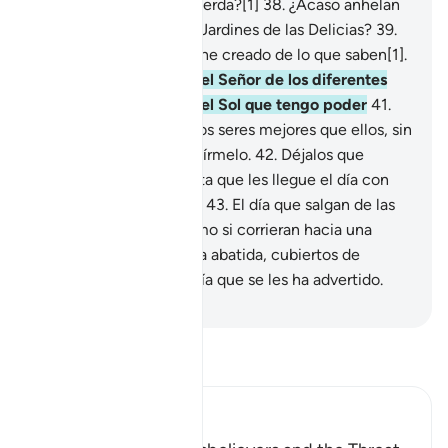
la derecha y por la izquierda?[1]
38
.
¿Acaso anhelan
ser introducidos en los Jardines de las Delicias?
39
.
No lo conseguirán. Los he creado de lo que saben[1].
40
.
¡Pues no! Juro por el Señor de los diferentes
levantes y ponientes del Sol que tengo poder
41
.
para sustituirlos por otros seres mejores que ellos, sin
que nadie pueda impedírmelo.
42
.
Déjalos que
discutan y jueguen hasta que les llegue el día con
que se les ha advertido.
43
.
El día que salgan de las
tumbas, presurosos como si corrieran hacia una
meta,
44
.
con su mirada abatida, cubiertos de
humillación. Ese es el día que se les ha advertido.
-
Sheikh Isa Garcia
Lee Tafsir
Ibn Kathir (Abridged)