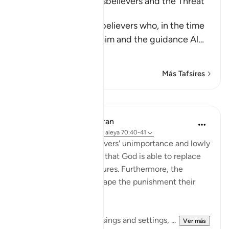
The Rebuke of the Disbelievers and the Threat
against Them
Allah rebukes the disbelievers who, in the time
of the Prophet , saw him and the guidance Al
…
Leer más
Más Tafsires
Lecciones
In the Shade of the Quran
hace 31 semanas
·
Referencias
aleya 70:40-41
Confirming the unbelievers' unimportance and lowly
status, the surah states that God is able to replace
them with better creatures. Furthermore, the
unbelievers cannot escape the punishment their
actions deserve:
By the Lord of all star risings and settings, ...
Ver más