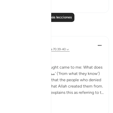
0
0
Leer más lecciones
Reflexiones
Ayyuub El Addouti
hace 2 años
·
Referencias
aleya 70:39-40
While reciting, this thought came to me: What does
Allah mean by 'مما يعلمون' ('from what they know')
in context? It suggests that the people who denied
the messenger know what Allah created them from.
The Tafsir of Ibn Kathir explains this as referring to t...
Ver más
1
1