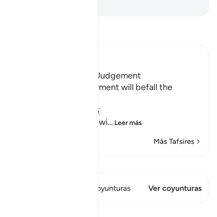
-
Sheikh Isa Garcia
Lee Tafsir
Ibn Kathir (Abridged)
Terrors of the Day of Judgement
Allah says that the torment will befall the
disbelievers.
يَوْمَ تَكُونُ السَّمَآءُ كَالْمُهْلِ
(The Day that the sky wi
…
Leer más
Más Tafsires
Ver Qiraat
Este versículo tiene 1 Coyunturas
Ver coyunturas
Lecciones