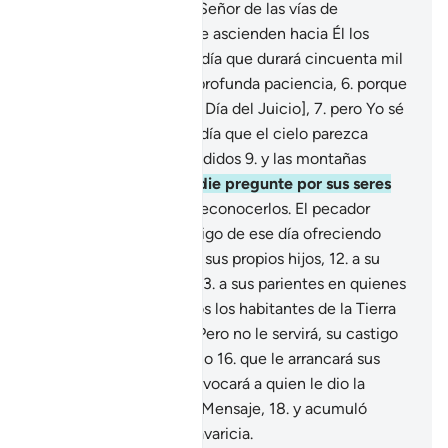
pues procede de Dios, Señor de las vías de
ascensión,
4
.
por las que ascienden hacia Él los
ángeles y las almas; un día que durará cincuenta mil
años.
5
.
Persevera con profunda paciencia,
6
.
porque
ellos[1] lo ven lejano [al Día del Juicio],
7
.
pero Yo sé
que está cercano.
8
.
El día que el cielo parezca
masas de minerales fundidos
9
.
y las montañas
copos de lana,
10
.
y nadie pregunte por sus seres
amados
11
.
a pesar de reconocerlos. El pecador
querrá salvarse del castigo de ese día ofreciendo
como rescate incluso a sus propios hijos,
12
.
a su
esposa, a su hermano,
13
.
a sus parientes en quienes
se apoyaba,
14
.
y a todos los habitantes de la Tierra
con tal de salvarse.
15
.
Pero no le servirá, su castigo
será el fuego del Infierno
16
.
que le arrancará sus
extremidades,
17
.
y convocará a quien le dio la
espalda y se apartó del Mensaje,
18
.
y acumuló
bienes materiales con avaricia.