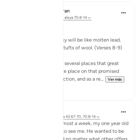
In the Shade of the Quran
hace 31 semanas
·
Referencias
aleya 70:8-14
Celestial Events
On the day when the sky will be like molten lead,
and the mountains like tufts of wool. (Verses 8-9)
The Qur'an mentions in several places that great
celestial events will take place on that promised
day, the Day of Resurrection, and as a re...
Ver más
0
0
Hammad Fahim
hace 2 años
·
Referencias
aleya 43:67-70, 70:8-14
After being away for almost a week, my one year old
son was super excited to see me. He wanted to be
picked up and held, and no matter what other offers