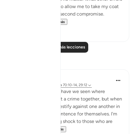
were proposed to him to allow me to take my coat
off, he would not for a second compromise.
SubhanAllah. Al...
Ver más
31
14
Leer más lecciones
Reflexiones
A Siddiqui
hace 4 años
·
Referencias
aleya 70:10-14, 29:12
How many court cases have we seen where
multiple people commit a crime together, but when
they are caught, they testify against one another in
order to get a lighter sentence for themselves. I'm
sure this comes as a big shock to those who are
being testified ...
Ver más