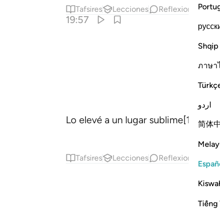
Portu
Tafsires
Lecciones
Reflexiones.
19:57
русск
Shqip
ภาษา
Türkç
اردو
Lo elevé a un lugar sublime[1].
1
简体
Melay
Tafsires
Lecciones
Reflexiones.
Ha
Españ
Kiswah
Tiếng 