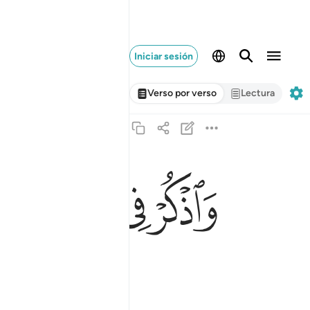
Iniciar sesión
Verso por verso
Lectura
ﱨ
ﱩ
ﱪ
ﱫ
واذكر في الكتاب ادريس انه كان صديقا نبيا ٥٦
وَٱذْكُرْ فِى ٱلْكِتَـٰبِ إِدْرِيسَ ۚ إِنَّهُۥ كَانَ صِدِّيقًۭا نّ
eta.