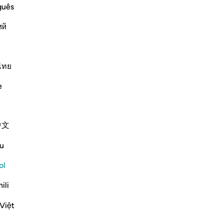
guês
ий
ﱵ
ไทย
e
中文
u
dith
ol
Leer sura completa
Continuar
ili
Việt