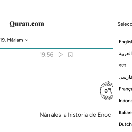
Selecc
19. Máriam
Englis
Traducción
: Sheikh Isa Garcia
العربية
19:56
বাংলা
ﱱ
ارسی
França
Indon
Italia
Nárrales la historia de Enoc que se
Dutch