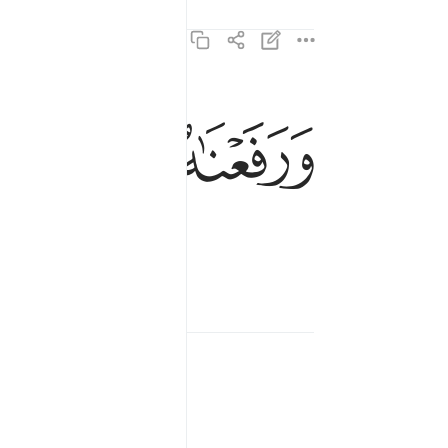
ﱲ
ﱳ
ﱴ
ورفعناه مكانا عليا ٥٧
وَرَفَعْنَـٰهُ مَكَانًا عَلِيًّا ٥٧