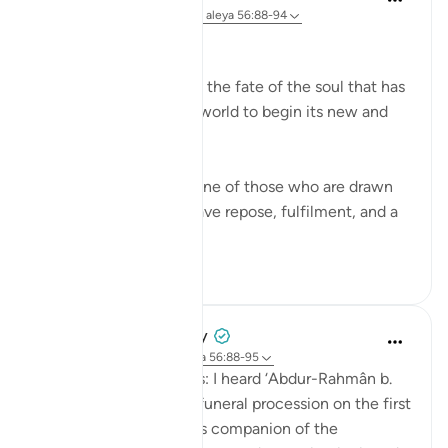
hace 31 semanas
·
Referencias
aleya 56:88-94
The Final Destination
The surah now explains the fate of the soul that has
turned its back on this world to begin its new and
permanent life:
If that dying person is one of those who are drawn
close to God, he will have repose, fulfilment, and a
garden of bl...
Ver más
1
0
Prophetic Commentary
hace 7 años
·
Referencias
aleya 56:88-95
‘Atâ’ b. as-Sâ’ib narrates: I heard ‘Abdur-Rahmân b.
Abu Layla say during a funeral procession on the first
day that I met him: 'This companion of the