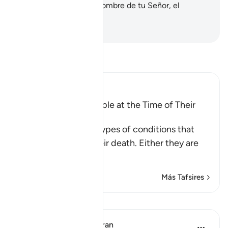
duda.
96
.
¡Glorifica el nombre de tu Señor, el
Grandioso!
-
Sheikh Isa Garcia
Lee Tafsir
Ibn Kathir (Abridged)
The Condition of People at the Time of Their
Death
These are the three types of conditions that
people face upon their death. Either they are
among the
…
Leer más
Más Tafsires
Lecciones
In the Shade of the Quran