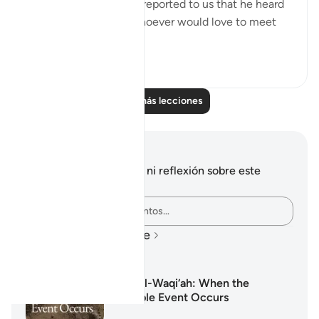
Messenger of Allah ﷺ reported to us that he heard
the Prophet ﷺ say: ‘Whoever would love to meet
Allah (Might...
Ver más
5
1
Leer más lecciones
Notas y reflexiones
No tienes ninguna nota ni reflexión sobre este
versículo.
Plasma tus pensamientos…
Planes de aprendizaje
Surah Al-Waqi‘ah: When the
Inevitable Event Occurs