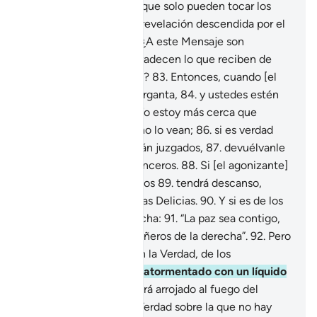
libro custodiado[1],
79
.
que solo pueden tocar los
purificados.
80
.
Es una revelación descendida por el
Señor del universo.
81
.
¿A este Mensaje son
indiferentes?
82
.
¿Y agradecen lo que reciben de
Dios negando la Verdad?
83
.
Entonces, cuando [el
alma] llegue hasta la garganta,
84
.
y ustedes estén
mirándolo[1],
85
.
pero Yo estoy más cerca que
ustedes de él, aunque no lo vean;
86
.
si es verdad
como dicen que no serán juzgados,
87
.
devuélvanle
el alma, si es que son sinceros.
88
.
Si [el agonizante]
es uno de los adelantados
89
.
tendrá descanso,
plenitud y el Jardín de las Delicias.
90
.
Y si es de los
compañeros de la derecha:
91
.
“La paz sea contigo,
pues eres de los compañeros de la derecha”.
92
.
Pero
si es de los que negaron la Verdad, de los
extraviados[1],
93
.
será atormentado con un líquido
hirviente
94
.
y luego será arrojado al fuego del
Infierno.
95
.
esta es la Verdad sobre la que no hay