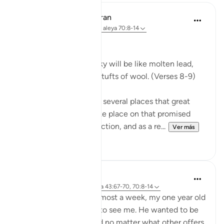
In the Shade of the Quran
hace 31 semanas
·
Referencias
aleya 70:8-14
Celestial Events
On the day when the sky will be like molten lead,
and the mountains like tufts of wool. (Verses 8-9)
The Qur'an mentions in several places that great
celestial events will take place on that promised
day, the Day of Resurrection, and as a re...
Ver más
0
0
Hammad Fahim
hace 2 años
·
Referencias
aleya 43:67-70, 70:8-14
After being away for almost a week, my one year old
son was super excited to see me. He wanted to be
picked up and held, and no matter what other offers