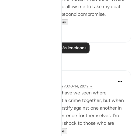
were proposed to him to allow me to take my coat
off, he would not for a second compromise.
SubhanAllah. Al...
Ver más
31
14
Leer más lecciones
Reflexiones
A Siddiqui
hace 4 años
·
Referencias
aleya 70:10-14, 29:12
How many court cases have we seen where
multiple people commit a crime together, but when
they are caught, they testify against one another in
order to get a lighter sentence for themselves. I'm
sure this comes as a big shock to those who are
being testified ...
Ver más