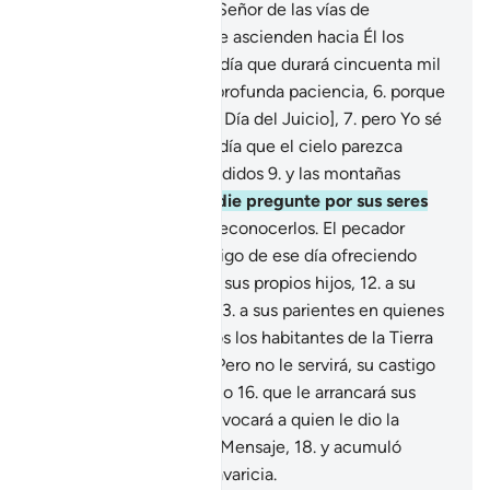
pues procede de Dios, Señor de las vías de
ascensión,
4
.
por las que ascienden hacia Él los
ángeles y las almas; un día que durará cincuenta mil
años.
5
.
Persevera con profunda paciencia,
6
.
porque
ellos[1] lo ven lejano [al Día del Juicio],
7
.
pero Yo sé
que está cercano.
8
.
El día que el cielo parezca
masas de minerales fundidos
9
.
y las montañas
copos de lana,
10
.
y nadie pregunte por sus seres
amados
11
.
a pesar de reconocerlos. El pecador
querrá salvarse del castigo de ese día ofreciendo
como rescate incluso a sus propios hijos,
12
.
a su
esposa, a su hermano,
13
.
a sus parientes en quienes
se apoyaba,
14
.
y a todos los habitantes de la Tierra
con tal de salvarse.
15
.
Pero no le servirá, su castigo
será el fuego del Infierno
16
.
que le arrancará sus
extremidades,
17
.
y convocará a quien le dio la
espalda y se apartó del Mensaje,
18
.
y acumuló
bienes materiales con avaricia.