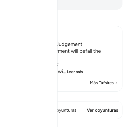
-
Sheikh Isa Garcia
Lee Tafsir
Ibn Kathir (Abridged)
Terrors of the Day of Judgement
Allah says that the torment will befall the
disbelievers.
يَوْمَ تَكُونُ السَّمَآءُ كَالْمُهْلِ
(The Day that the sky wi
…
Leer más
Más Tafsires
Ver Qiraat
Este versículo tiene 1 Coyunturas
Ver coyunturas
Lecciones