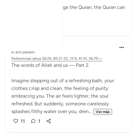
While nobody can change the Quran, the Quran can
change anybody.
28
2
Fariha Guncha
el año pasado
·
Referencias
aleya 38:29, 85:21-22, 15:9, 41:41, 56:79
The words of Allah and us — Part 2.
Imagine stepping out of a refreshing bath, your
clothes crisp and clean, the feeling of purity
embracing you. The air feels lighter, the soul
refreshed. But suddenly, someone carelessly
splashes filthy water over you, dren...
Ver más
11
1