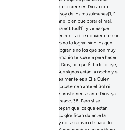
aquel que invita a la gente a creer en Dios, obra
rectamente y dice: “¡Yo soy de los musulmanes[1]!”
34
.
No es lo mismo obrar el bien que obrar el mal.
Responde con una buena actitud[1], y verás que
aquel con quien tenías enemistad se convierte en un
amigo ferviente.
35
.
Esto no lo logran sino los que
tienen paciencia; no lo logran sino los que son muy
afortunados.
36
.
Si el demonio te susurra para hacer
el mal, busca refugio en Dios, porque Él todo lo oye,
todo lo sabe.
37
.
Entre Sus signos están la noche y el
día, el Sol y la Luna. Si realmente es a Él a Quien
adoran, entonces no se prosternen ante el Sol ni
ante la Luna[1], sino que prostérnense ante Dios, ya
que Él es Quien los ha creado.
38
.
Pero si se
muestran soberbios[1], sepan que los que están
próximos a tu Señor[2] Lo glorifican durante la
noche y durante el día, y no se cansan de hacerlo.
39
.
Entre Sus signos está que puedes ver una tierra