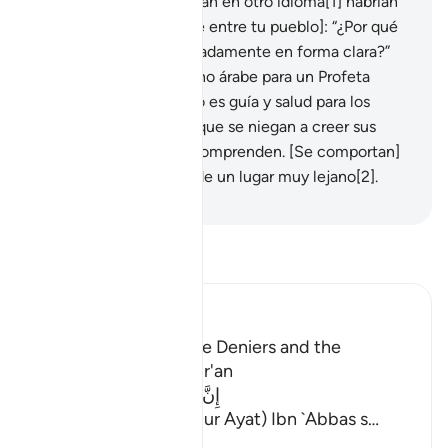
hubiera revelado el Corán en otro idioma[1] habrían
dicho [los incrédulos de entre tu pueblo]: “¿Por qué
no fue explicado detalladamente en forma clara?”
¡Qué! ¿Una revelación no árabe para un Profeta
árabe? Diles: “Este Libro es guía y salud para los
creyentes; pero de los que se niegan a creer sus
oídos son sordos y no comprenden. [Se comportan]
como si se los llamara de un lugar muy lejano[2].
-
Sheikh Isa Garcia
Lee Tafsir
Ibn Kathir (Abridged)
The Punishment of the Deniers and the
Description of the Qur'an
إِنَّ الَّذِينَ يُلْحِدُونَ فِى ءَايَـتِنَا
(Verily, Yulhiduna Fi Our Ayat) Ibn `Abbas s
…
Leer más