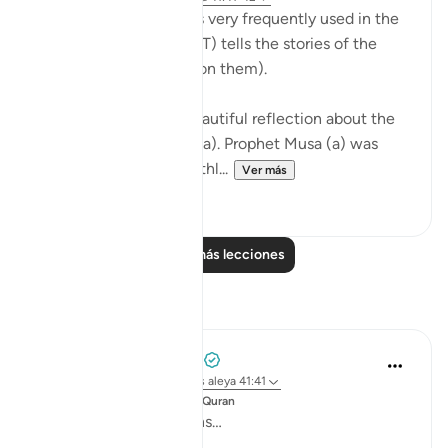
The Name, 'Al Azeez' is very frequently used in the
Qur’an when Allah (SWT) tells the stories of the
Prophets (peace be upon them).
The scholars share a beautiful reflection about the
story of Prophet Musa (a). Prophet Musa (a) was
born in the time of a ruthl...
Ver más
28
2
Leer más lecciones
Reflexiones
Mohammad Elshinawy
hace 33 semanas
·
Referencias
aleya 41:41
Publicado en
Changed by the Quran
Mightier than mountains…