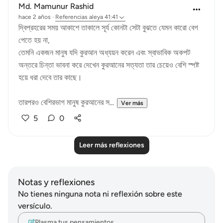
Md. Mamunur Rashid
hace 2 años
·
Referencias
aleya 41:41
দ্বিপ্রহরের সময় আকাশে তাকালে সূর্য‌ কোনটা সেটা বুঝতে যেমন কারো বেগ
পেতে হয় না,
তেমনি একজন মানুষ যদি কুরআন অধ্যয়ন করেন এবং স্বাভাবিক অকপট
অন্তরে চিন্তা ভাবনা করে দেখেন কুরআনের সত্যতা তার চেয়েও বেশি স্পষ্ট
হয়ে ধরা দেবে তার কাছে।
তারপরও বেশিরভাগ মানুষ কুরআনের স...
Ver más
5
0
Leer más reflexiones
Notas y reflexiones
No tienes ninguna nota ni reflexión sobre este
versículo.
Plasma tus pensamientos…