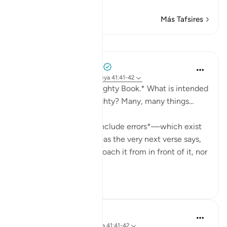
Más Tafsires
Lecciones
Mohammad Elshinawy
el año pasado
·
Referencias
aleya 41:41-42
*And it is certainly a Mighty Book.* What is intended
by the Quran being mighty? Many, many things…
It is *mightier than to include errors*—which exist
in every work of man—as the very next verse says,
'Falsehood cannot approach it from in front of it, nor
f...
Ver más
20
8
Abdul Nasir Jangda
hace 5 años
·
Referencias
aleya 41:41-42