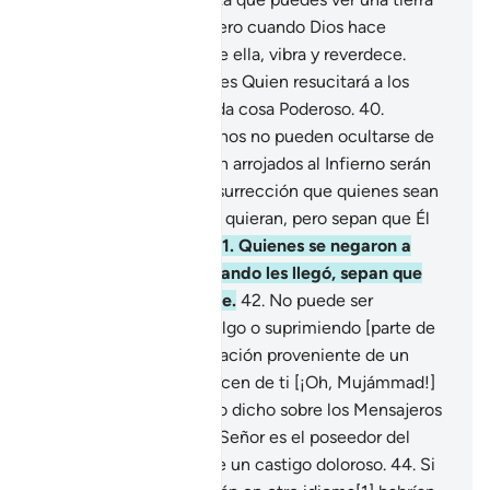
árida, sin vegetación, pero cuando Dios hace
descender el agua sobre ella, vibra y reverdece.
Aquel que le da vida[1] es Quien resucitará a los
muertos. Él es sobre toda cosa Poderoso.
40
.
Quienes niegan Mis signos no pueden ocultarse de
Mí. ¿Acaso quienes sean arrojados al Infierno serán
mejores el Día de la Resurrección que quienes sean
salvos[1]? Hagan lo que quieran, pero sepan que Él
ve todo lo que hacen.
41
.
Quienes se negaron a
creer en el Mensaje cuando les llegó, sepan que
este es un Libro sublime.
42
.
No puede ser
adulterado agregando algo o suprimiendo [parte de
él], porque es una revelación proveniente de un
Sabio, Loable.
43
.
No dicen de ti [¡Oh, Mujámmad!]
sino lo que ya había sido dicho sobre los Mensajeros
que te precedieron. Tu Señor es el poseedor del
perdón y el poseedor de un castigo doloroso.
44
.
Si