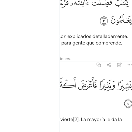
ﱈ
ﱉ
ﱊ
ﱋ
ﱌ
ﱍ
ِتَـٰبٌۭ فُصِّلَتْ ءَايَـٰتُهُۥ قُرْءَانًا عَرَبِيًّۭا لِّقَوْمٍۢ يَعْلَمُونَ ٣
ﱎ
ﱏ
un Libro en que los signos son explicados detalladamente.
Expresado en idioma árabe para gente que comprende.
Tafsires
Lecciones
Reflexiones.
41:4
ﱐ
ﱑ
ﱒ
ﱓ
شيرا ونذيرا فاعرض اكثرهم فهم لا يسمعون ٤
ﱔ
ﱕ
ﱖ
َشِيرًۭا وَنَذِيرًۭا فَأَعْرَضَ أَكْثَرُهُمْ فَهُمْ لَا يَسْمَعُونَ ٤
ﱗ
Albricia[1], pero también advierte[2]. La mayoría le da la
espalda y no quieren oír.
1