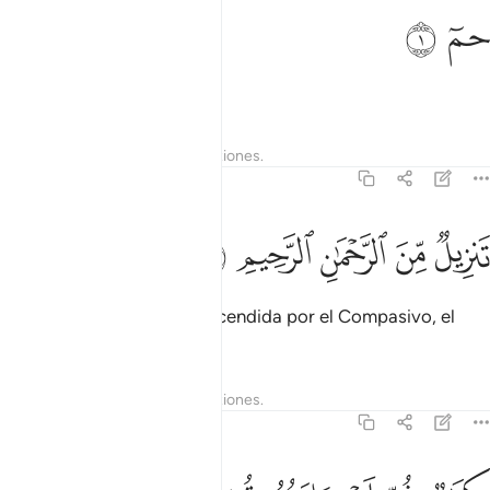
م ١
ﱁ
ﱂ
مٓ ١
Ha’. Mim.
Tafsires
Lecciones
Reflexiones.
41:2
ﱃ
ﱄ
ﱅ
نزيل من الرحمان الرحيم ٢
ﱆ
ﱇ
َنزِيلٌۭ مِّنَ ٱلرَّحْمَـٰنِ ٱلرَّحِيمِ ٢
Esta es una revelación descendida por el Compasivo, el
Misericordioso,
Tafsires
Lecciones
Reflexiones.
41:3
تاب فصلت اياته قرانا عربيا لقوم يعلمون ٣