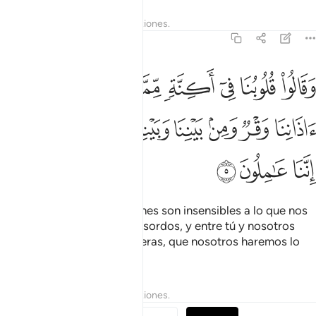
Tafsires
Lecciones
Reflexiones.
41:5
ﱘ
ﱙ
ﱚ
ﱛ
ﱜ
ﱝ
ﱞ
ﱟ
قالوا قلوبنا في اكنة مما تدعونا اليه وفي اذاننا وقر ومن بيننا وبينك حج
َقَالُوا۟ قُلُوبُنَا فِىٓ أَكِنَّةٍۢ مِّمَّا تَدْعُونَآ إِلَيْهِ وَفِىٓ ءَاذَانِنَا وَقْرٌۭ وَمِنۢ بَيْنِ
ﱠ
ﱡ
ﱢ
ﱣ
ﱤ
ﱥ
ﱦ
ﱧ
ﱨ
ﱩ
Dicen[1]: “Nuestros corazones son insensibles a lo que nos
invitas, nuestros oídos son sordos, y entre tú y nosotros
hay un velo. Haz lo que quieras, que nosotros haremos lo
que queramos”.
1
Tafsires
Lecciones
Reflexiones.