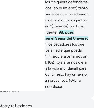
caso pueden ellos socorrerlos o siquiera defenderse
sí mismos?”
94
.
Serán arrojados [en el Infierno] tanto
s ídolos como aquellos descarriados que los adoraron,
.
y también los secuaces del demonio, todos juntos.
.
Dirán, mientras disputan:
97
.
“[Juramos] por Dios
e estábamos en un error evidente,
98
.
pues
uiparábamos a los ídolos con el Señor del Universo
 adorarlos].
99
.
Pero fueron los pecadores los que
s desviaron.
100
.
No tenemos a nadie que pueda
erceder por nosotros[1],
101
.
ni siquiera tenemos un
igo íntimo [que nos ayude].
102
.
¡Ojalá se nos diera
ra oportunidad [de retornar a la vida mundanal] para
der ser de los creyentes!”
103
.
En esto hay un signo,
ro la mayoría de ellos no eran creyentes.
104
.
Tu
ñor es el Poderoso, el Misericordioso.
eikh Isa Garcia
tas y reflexiones