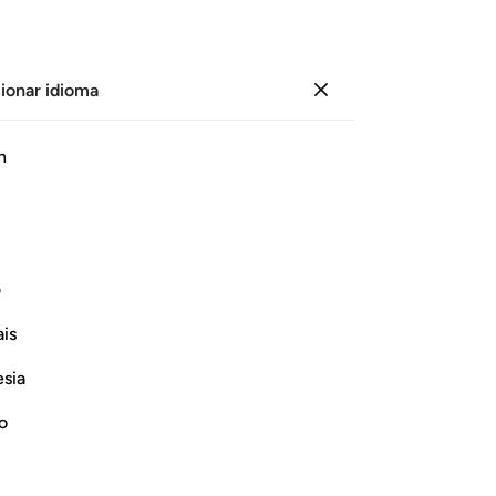
ionar idioma
Iniciar sesión
Le
h
Cap
69
ﲔ
ﲕ
ﲖ
ﲗ
ﲘ
de
“¿
l Universo [al adorarlos].
lo
ف
“¿
Continuar leyendo
is
co
ca
esia
lo
si
no
“¿
ay of Resurrection, and the Arguments
ta