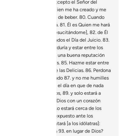
oran] son mis enemigos, excepto el Señor del
verso[1],
78
.
pues Él es Quien me ha creado y me
a,
79
.
Él me da de comer y de beber.
80
.
Cuando
fermo, Él es Quien me cura.
81
.
Él es Quien me hará
rir y luego me dará vida [resucitándome],
82
.
de Él
helo que perdone mis pecados el Día del Juicio.
83
.
eñor mío! Concédeme sabiduría y estar entre los
tos.
84
.
Concédeme tener una buena reputación
tre las generaciones futuras.
85
.
Hazme estar entre
 que heredarán el Jardín de las Delicias.
86
.
Perdona
mi padre, pues está extraviado
87
.
y no me humilles
Día de la Resurrección,
88
.
el día en que de nada
virán las riquezas ni los hijos,
89
.
y solo estará a
lvo quien se presente ante Dios con un corazón
o[1]”.
90
.
[Ese día] el Paraíso estará cerca de los
adosos.
91
.
El Infierno será expuesto ante los
raviados.
92
.
Se les preguntará [a los idólatras]:
Dónde está lo que adoraban
93
.
en lugar de Dios?