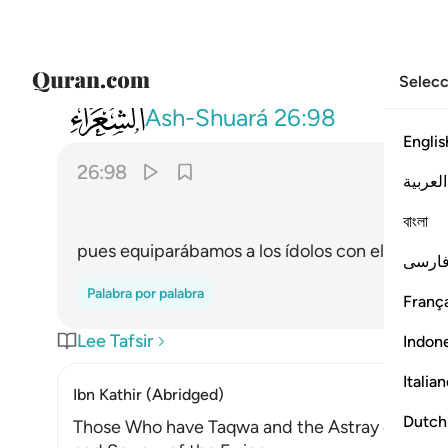
Selecc
026
اذ نسويكم برب العالمين ٩٨
Ash-Shuará
26:98
Englis
26:98
العربية
বাংলা
pues equiparábamos a los ídolos con el Señor de
ارسی
Palabra por palabra
França
Lee Tafsir
Indon
Italia
Ibn Kathir (Abridged)
Dutch
Those Who have Taqwa and the Astray on the D