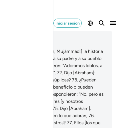
Iniciar sesión
er en contexto
ítulo 26, Página 371, Juz 19
.
[Y] relátales [también, ¡Oh, Mujámmad!] la historia
 Abraham,
70
.
cuando dijo a su padre y a su pueblo:
Qué adoran?”
71
.
Respondieron: “Adoramos ídolos, a
s que estamos consagrados”.
72
.
Dijo [Abraham]:
Acaso pueden ellos oír sus súplicas?
73
.
¿Pueden
ncederles a ustedes algún beneficio o pueden
usarles algún daño?”
74
.
Respondieron: “No, pero es
 que adoraban nuestros padres [y nosotros
mplemente los imitamos]”.
75
.
Dijo [Abraham]:
Acaso no han reflexionado en lo que adoran,
76
.
nto ustedes como sus ancestros?
77
.
Ellos [los que