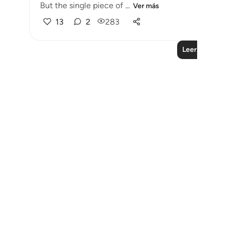
But the single piece of ...
Ver más
13
2
283
Leer más lecc