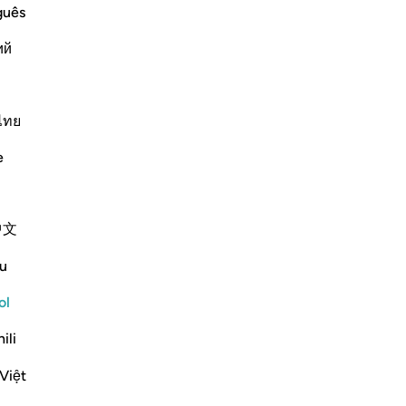
ad
guês
Uni
ll be brought close to its people,
ий
guí
ts people are the pious who preferred
en
mo
an
ไทย
Más Tafsires
¡S
e
jus
en
los
中文
a 
el 
u
ser
sa
ol
pur
ili
pi
few words. Like, *very* few words. Alright
ext
Việt
“¿