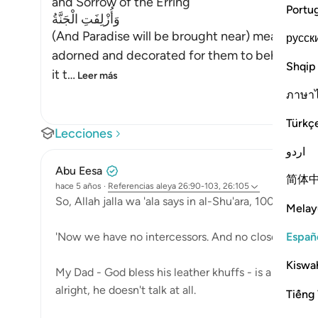
and Sorrow of the Erring
Portu
وَأُزْلِفَتِ الْجَنَّةُ
(And Paradise will be brought near) means, it wi
русск
adorned and decorated for them to behold it. I
Shqip
it t
…
Leer más
ภาษา
Türkç
Lecciones
اردو
Abu Eesa
简体
hace 5 años
·
Referencias
aleya 26:90-103, 26:105
So, Allah jalla wa 'ala says in al-Shu'ara, 100-101:
Melay
Españ
'Now we have no intercessors. And no close friend.'
Kiswah
My Dad - God bless his leather khuffs - is a man of 
alright, he doesn't talk at all.
Tiếng 