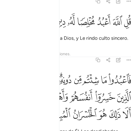
39:14
ﱛ
ﱜ
ﱝ
ل الله اعبد مخلصا له ديني ١٤
ﱞ
ﱟ
ﱠ
ﱡ
ُلِ ٱللَّهَ أَعْبُدُ مُخْلِصًۭا لَّهُۥ دِينِى ١٤
Diles: “Yo adoro solamente a Dios, y Le rindo culto sincero.
Tafsires
Lecciones
Reflexiones.
39:15
ﱢ
ﱣ
ﱤ
ﱥ
ﱦﱧ
ﱨ
ﱩ
ﱪ
اعبدوا ما شيتم من دونه قل ان الخاسرين الذين خسروا انفسهم واهليهم يو
َٱعْبُدُوا۟ مَا شِئْتُم مِّن دُونِهِۦ ۗ قُلْ إِنَّ ٱلْخَـٰسِرِينَ ٱلَّذِينَ خَسِرُوٓا۟ أ
ﱫ
ﱬ
ﱭ
ﱮ
ﱯ
ﱰﱱ
ﱲ
ﱳ
ﱴ
ﱵ
ﱶ
ﱷ