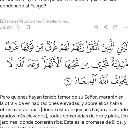
condenado al Fuego?
Tafsires
Lecciones
Reflexiones.
39:20
ﲴ
ﲵ
ﲶ
ﲷ
ﲸ
ﲹ
ﲺ
ﲻ
ﲼ
اكن الذين اتقوا ربهم لهم غرف من فوقها غرف مبنية تجري من تحتها الانهار
َـٰكِنِ ٱلَّذِينَ ٱتَّقَوْا۟ رَبَّهُمْ لَهُمْ غُرَفٌۭ مِّن فَوْقِهَا غُرَفٌۭ مَّبْنِيَّةٌۭ 
ﲽ
ﲾ
ﲿ
ﳀ
ﳁﳂ
ﳃ
ﳄ
ﳅ
ﳆ
ﳇ
ﳈ
ﳉ
Pero quienes hayan tenido temor de su Señor, morarán en
la otra vida en habitaciones elevadas, y sobre ellos habrá
otras habitaciones [donde estarán quienes hayan alcanzado
grados más elevados], todas construidas de oro y plata, [en
jardines] donde correrán ríos. Ésta es la promesa de Dios, y