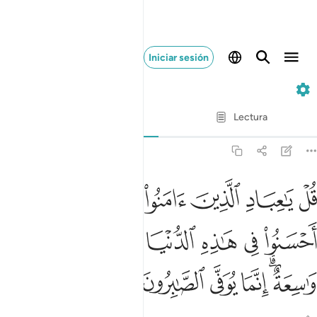
Iniciar sesión
39. Az-Zúmar
Verso por verso
Lectura
Traducción
: Sheikh Isa Garcia
39:10
ﳏ
ﳐ
ﳑ
ﳒ
ﳓ
ﳔﳕ
ﳖ
ل يا عباد الذين امنوا اتقوا ربكم للذين احسنوا في هاذه الدنيا حسنة و
ُلْ يَـٰعِبَادِ ٱلَّذِينَ ءَامَنُوا۟ ٱتَّقُوا۟ رَبَّكُمْ ۚ لِلَّذِينَ أَحْسَنُوا۟ فِى هَـٰذِهِ ٱلدّ
ﳗ
ﳘ
ﳙ
ﳚ
ﳛﳜ
ﳝ
ﳞ
ﳟﳠ
ﳡ
ﳢ
ﳣ
ﳤ
ﳥ
ﳦ