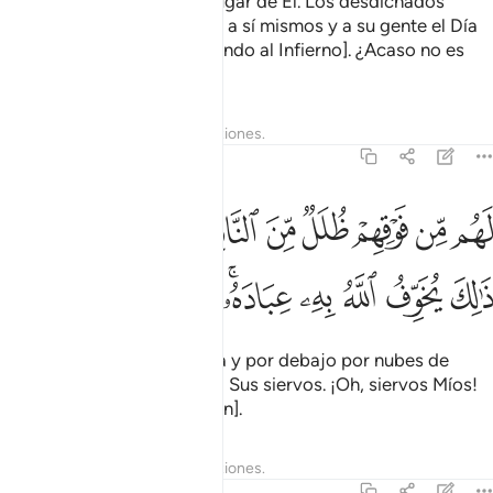
Adoren lo que quieran en lugar de Él. Los desdichados
serán los que se descarríen a sí mismos y a su gente el Día
de la Resurrección [ingresando al Infierno]. ¿Acaso no es
esta la mayor ruina?”
Tafsires
Lecciones
Reflexiones.
39:16
ﱸ
ﱹ
ﱺ
ﱻ
ﱼ
ﱽ
ﱾ
ﱿ
ﲀﲁ
هم من فوقهم ظلل من النار ومن تحتهم ظلل ذالك يخوف الله به عباده يا 
َهُم مِّن فَوْقِهِمْ ظُلَلٌۭ مِّنَ ٱلنَّارِ وَمِن تَحْتِهِمْ ظُلَلٌۭ ۚ ذَٰلِكَ يُخَوِّفُ ٱللَّهُ بِهِۦ عِبَادَهُ
ﲂ
ﲃ
ﲄ
ﲅ
ﲆﲇ
ﲈ
ﲉ
ﲊ
Serán cubiertos por encima y por debajo por nubes de
fuego. Así atemoriza Dios a Sus siervos. ¡Oh, siervos Míos!
Tengan temor de Mí [y crean].
Tafsires
Lecciones
Reflexiones.
39:17