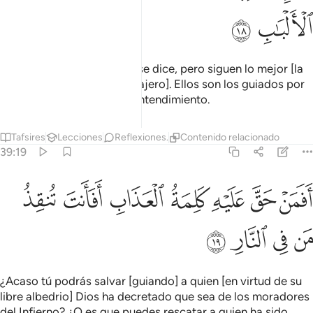
ﲧ
ﲨ
que escuchan todo lo que se dice, pero siguen lo mejor [la
palabra de Dios y Su Mensajero]. Ellos son los guiados por
Dios, son los dotados de entendimiento.
Tafsires
Lecciones
Reflexiones.
Contenido relacionado
39:19
ﲩ
ﲪ
ﲫ
ﲬ
ﲭ
فمن حق عليه كلمة العذاب افانت تنقذ من في النار ١٩
ﲮ
ﲯ
َفَمَنْ حَقَّ عَلَيْهِ كَلِمَةُ ٱلْعَذَابِ أَفَأَنتَ تُنقِذُ مَن فِى ٱلنَّارِ ١٩
ﲰ
ﲱ
ﲲ
ﲳ
¿Acaso tú podrás salvar [guiando] a quien [en virtud de su
libre albedrio] Dios ha decretado que sea de los moradores
del Infierno? ¿O es que puedes rescatar a quien ha sido