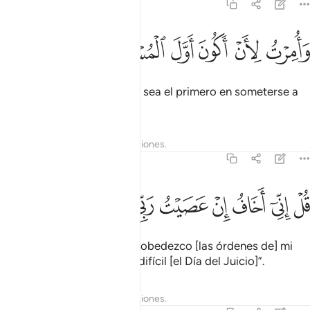
39:12
ﱋ
ﱌ
ﱍ
ﱎ
امرت لان اكون اول المسلمين ١٢
ﱏ
ﱐ
َأُمِرْتُ لِأَنْ أَكُونَ أَوَّلَ ٱلْمُسْلِمِينَ ١٢
y me ha sido ordenado que sea el primero en someterse a
Él”.
Tafsires
Lecciones
Reflexiones.
39:13
ﱑ
ﱒ
ﱓ
ﱔ
ﱕ
ﱖ
ل اني اخاف ان عصيت ربي عذاب يوم عظيم ١٣
ﱗ
ﱘ
ﱙ
ﱚ
ُلْ إِنِّىٓ أَخَافُ إِنْ عَصَيْتُ رَبِّى عَذَابَ يَوْمٍ عَظِيمٍۢ ١٣
Diles: “Pero yo temo, si desobedezco [las órdenes de] mi
Señor, el castigo en un día difícil [el Día del Juicio]”.
Tafsires
Lecciones
Reflexiones.