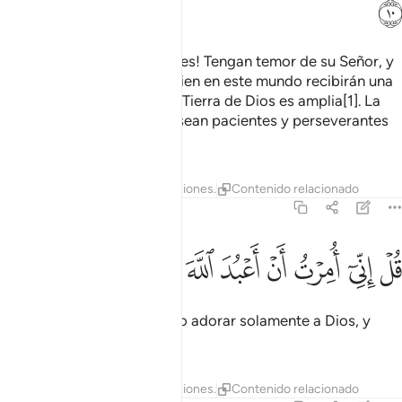
ﳧ
Diles: “¡Oh, siervos creyentes! Tengan temor de su Señor, y
sepan que quienes obren bien en este mundo recibirán una
bella recompensa, y que la Tierra de Dios es amplia[1]. La
recompensa para quienes sean pacientes y perseverantes
no tendrá límite”.
1
Tafsires
Lecciones
Reflexiones.
Contenido relacionado
39:11
ﱁ
ﱂ
ﱃ
ﱄ
ﱅ
ﱆ
ل اني امرت ان اعبد الله مخلصا له الدين ١١
ﱇ
ﱈ
ﱉ
ﱊ
ُلْ إِنِّىٓ أُمِرْتُ أَنْ أَعْبُدَ ٱللَّهَ مُخْلِصًۭا لَّهُ ٱلدِّينَ ١١
Diles: “Me ha sido ordenado adorar solamente a Dios, y
rendirle culto sincero,
Tafsires
Lecciones
Reflexiones.
Contenido relacionado