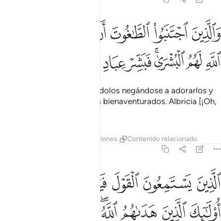
ﲋ
ﲌ
ﲍ
ﲎ
ﲏ
ﲐ
ﲑ
الذين اجتنبوا الطاغوت ان يعبدوها وانابوا الى الله لهم البشرى فبشر عباد
َٱلَّذِينَ ٱجْتَنَبُوا۟ ٱلطَّـٰغُوتَ أَن يَعْبُدُوهَا وَأَنَابُوٓا۟ إِلَى ٱللَّهِ لَهُمُ ٱلْبُشْرَىٰ ۚ فَبَشِّرْ عِبَ
ﲒ
ﲓ
ﲔﲕ
ﲖ
ﲗ
ﲘ
Quienes se aparten de los ídolos negándose a adorarlos y
se vuelvan a Dios, serán los bienaventurados. Albricia [¡Oh,
Mujámmad!] a Mis siervos
Tafsires
Lecciones
Reflexiones.
Contenido relacionado
39:18
ﲙ
ﲚ
ﲛ
ﲜ
ﲝﲞ
لذين يستمعون القول فيتبعون احسنه اولايك الذين هداهم الله واولايك هم ا
لَّذِينَ يَسْتَمِعُونَ ٱلْقَوْلَ فَيَتَّبِعُونَ أَحْسَنَهُۥٓ ۚ أُو۟لَـٰٓئِكَ ٱلَّذِ
ﲟ
ﲠ
ﲡ
ﲢﲣ
ﲤ
ﲥ
ﲦ