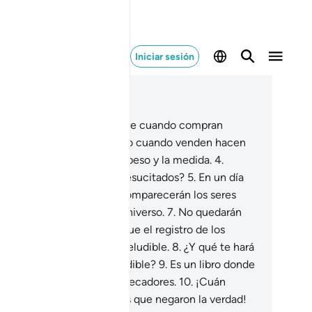
Iniciar sesión
er en contexto
ítulo 83, Página 588, Juz 30
¡Ay de los tramposos!
2
.
Que cuando compran
igen el peso exacto,
3
.
pero cuando venden hacen
ampa [dando menos] en el peso y la medida.
4
.
caso no saben que serán resucitados?
5
.
En un día
rible,
6
.
un día en el que comparecerán los seres
manos ante el Señor del universo.
7
.
No quedarán
punes como piensan, porque el registro de los
adores está en un libro ineludible.
8
.
¿Y qué te hará
er lo que es un libro ineludible?
9
.
Es un libro donde
registran las obras de los pecadores.
10
.
¡Cuán
sdichados serán ese día los que negaron la verdad!