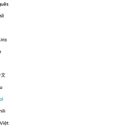
11
.
guês
lo
.) meaning, that their final destination
ий
Qu
ed from the word prison (Sijn), and here
fáb
qu
de
ไทย
Más Tafsires
si
e
Lue
“E
-
Sh
中文
-126, 83:15
end and really reflect:
No
u
No
ol
seen reality, there is a complimentary
ver
cognize the physical realities. ...
Ver más
ili
Việt