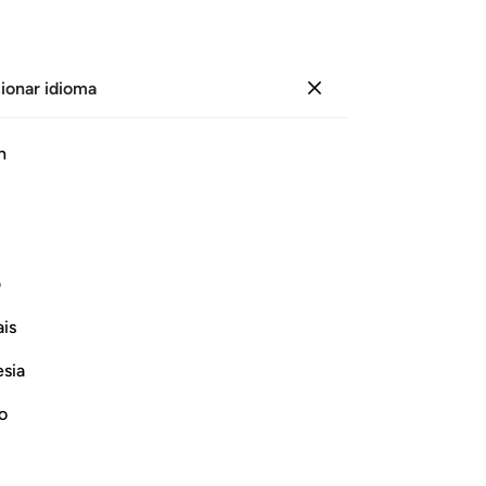
ionar idioma
Iniciar sesión
Le
h
Cap
1
.
ﱽ
ﱾ
ﱿ
ﲀ
ﲁ
ﲂ
ex
tr
u Señor.
¿A
1
ف
ter
Continuar leyendo
is
hu
im
esia
pec
sab
no
se 
happens to Them
de