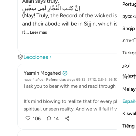
Allah says truly,
Portu
إِنَّ كِتَـبَ الْفُجَّارِ لَفِى سِجِّينٍ
(Nay! Truly, the Record of the wicked is in Sijjin
русск
and their abode will be in Sijjin, which is deriv
Shqip
it
…
Leer más
ภาษา
Türkç
Lecciones
اردو
Yasmin Mogahed
简体
hace 4 años
·
Referencias
aleya 69:32, 57:12, 2:3-5, 56:10-11, 20:125
I ask you to bear with me and read through until the 
Melay
Españ
It's mind blowing to realize that for every physical, 
spiritual, unseen reality. And we will fail if we only re
Kiswah
106
14
Tiếng 