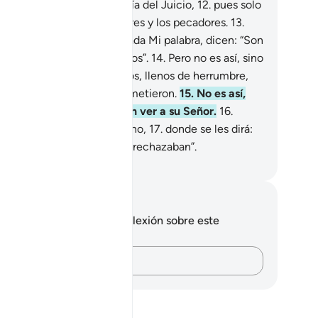
Los que desmintieron el Día del Juicio,
12
.
pues solo
 desmienten los transgresores y los pecadores.
13
.
ienes, cuando les es recitada Mi palabra, dicen: “Son
ulas de los pueblos antiguos”.
14
.
Pero no es así, sino
e sus corazones están duros, llenos de herrumbre,
bido a los pecados que cometieron.
15
.
No es así,
no que ese día[1] no podrán ver a su Señor.
16
.
go serán llevados al Infierno,
17
.
donde se les dirá:
sto es lo que desmentían y rechazaban”.
eikh Isa Garcia
tas y reflexiones
 tienes ninguna nota ni reflexión sobre este
sículo.
Plasma tus pensamientos…