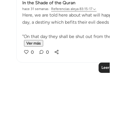
In the Shade of the Quran
hace 31 semanas
·
Referencias
aleya 83:15-17
Here, we are told here about what will happen to th
day, a destiny which befits their evil deeds and denia
"On that day they shall be shut out from their Lord. Th
Ver más
0
0
Leer más lecc
Notes
placeholders
close