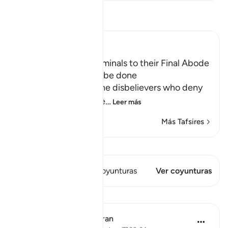
Lee Tafsir
Ibn Kathir (Abridged)
The driving of the Criminals to their Final Abode
in Hell and how it will be done
Allah informs about the disbelievers who deny
the final abode, the re
…
Leer más
Más Tafsires
Ver Qiraat
Este versículo tiene 1 Coyunturas
Ver coyunturas
Lecciones
In the Shade of the Quran