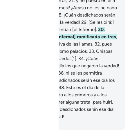
para los vivos y los muertos,
27
.
y he puesto en ella
montañas elevadas y firmes? ¿Acaso no les he dado
de beber agua dulce?
28
.
¡Cuán desdichados serán
ese día los que negaron la verdad!
29
.
[Se les dirá:]
Diríjanse a lo que desmentían [el Infierno].
30
.
Diríjanse a la sombra [infernal] ramificada en tres,
31
.
que no protege ni salva de las llamas,
32
.
pues
arroja chispas grandes como palacios.
33
.
Chispas
que semejan camellos pardos[1].
34
.
¡Cuán
desdichados serán ese día los que negaron la verdad!
35
.
Ese día no hablarán
36
.
ni se les permitirá
excusarse.
37
.
¡Cuán desdichados serán ese día los
que negaron la verdad!
38
.
Este es el día de la
sentencia. Los he reunido a los primeros y a los
últimos.
39
.
Si creen tener alguna treta [para huir],
úsenla ahora.
40
.
¡Cuán desdichados serán ese día
los que negaron la verdad!
-
Sheikh Isa Garcia