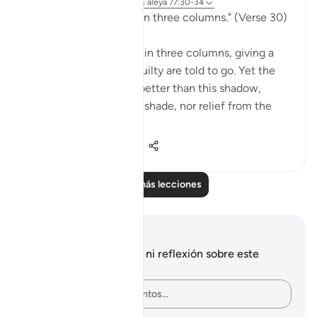
hace 32 semanas
·
Referencias
aleya 77:30-34
"Go to a shadow rising in three columns." (Verse 30)
The smoke of hell rises in three columns, giving a
shadow to which the guilty are told to go. Yet the
scorch of the flame is better than this shadow,
because it is "giving no shade, nor relief from the
flam...
Ver más
0
0
177
Leer más lecciones
Notas y reflexiones
No tienes ninguna nota ni reflexión sobre este
versículo.
Plasma tus pensamientos…