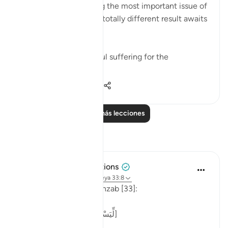
false claims concerning the most important issue of
all, the issue of faith, a totally different result awaits
them:
"He has prepared painful suffering for the
unbelievers." (Verse 8)
0
0
50
Leer más lecciones
Reflexiones
Tulayhah Tafsir Translations
el año pasado
·
Referencias
aleya 33:8
Allah says in surah al-Ahzab [33]:
[لِّيَسْأَلَ الصَّادِقِينَ عَن صِدْقِهِمْ]