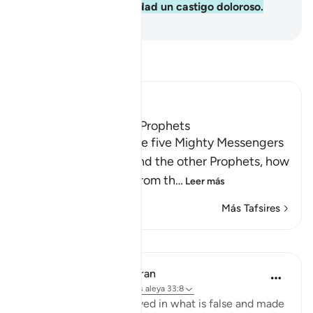
los que negaron la verdad un castigo doloroso.
-
Sheikh Isa Garcia
Lee Tafsir
Ibn Kathir (Abridged)
The Covenant of the Prophets
Allah tells us about the five Mighty Messengers
with strong resolve and the other Prophets, how
He took a covenant from th
…
Leer más
Más Tafsires
Lecciones
In the Shade of the Quran
hace 32 semanas
·
Referencias
aleya 33:8
As for those who believed in what is false and made