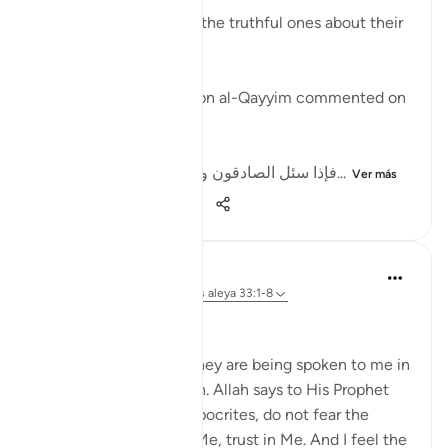
'That He may question the truthful ones about their
truthfulness.' [8]
In one of his writings, ibn al-Qayyim commented on
this by writing:
[فإذا سئل الصادقون وحوسبوا على صدقهم، ف...
Ver más
12
2
102
Dr Maryam Fayyaz
hace 48 semanas
·
Referencias
aleya 33:1-8
Bismillah
I hear the verses as if they are being spoken to me in
the stillness of Madinah. Allah says to His Prophet
ﷺ: do not obey the hypocrites, do not fear the
disbelievers, fear only Me, trust in Me. And I feel the