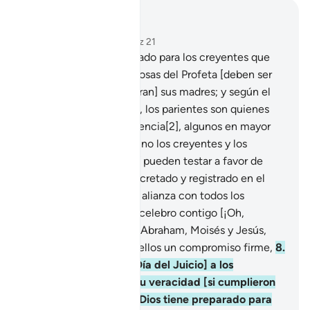
Leer en contexto
Capítulo 33, Página 419, Juz 21
6
.
El Profeta es más amado para los creyentes que
ellos mismos[1]; las esposas del Profeta [deben ser
respetadas como si fueran] sus madres; y según el
Libro de Dios [el Corán], los parientes son quienes
tienen derecho a la herencia[2], algunos en mayor
proporción que otros, y no los creyentes y los
emigrados, pero aun así pueden testar a favor de
ellos[3]. Esto ha sido decretado y registrado en el
Libro[4].
7
.
Celebré una alianza con todos los
Profetas, la misma que celebro contigo [¡Oh,
Mujámmad!], con Noé, Abraham, Moisés y Jesús,
hijo de María. Tomé de ellos un compromiso firme,
8
.
para preguntarles [el Día del Juicio] a los
veraces[1] acerca de su veracidad [si cumplieron
con ese compromiso]. Dios tiene preparado para