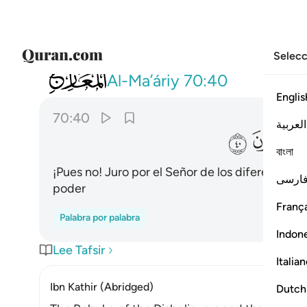
Selecc
070
فلا اقسم برب المشارق والمغارب انا لقادرو
Al-Ma’áriy
70:40
Englis
70:40
العربية
ﳮ
ﳯ
বাংলা
¡Pues no! Juro por el Señor de los diferentes l
ارسی
poder
França
Palabra por palabra
Indon
Lee Tafsir
Italia
Ibn Kathir (Abridged)
Dutch