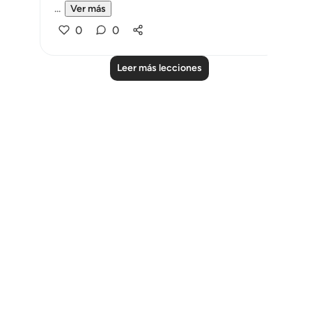
...
Ver más
0
0
Leer más lecciones
Notes
placeholders
close