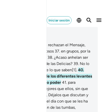
Iniciar sesión
er en contexto
ítulo 70, Página 569, Juz 29
.
¿Qué les sucede a los que rechazan el Mensaje,
 se dirigen hacia ti presurosos
37
.
en grupos, por la
echa y por la izquierda?[1]
38
.
¿Acaso anhelan ser
roducidos en los Jardines de las Delicias?
39
.
No lo
nseguirán. Los he creado de lo que saben[1].
40
.
ues no! Juro por el Señor de los diferentes levantes
ponientes del Sol que tengo poder
41
.
para
tituirlos por otros seres mejores que ellos, sin que
die pueda impedírmelo.
42
.
Déjalos que discutan y
eguen hasta que les llegue el día con que se les ha
ertido.
43
.
El día que salgan de las tumbas,