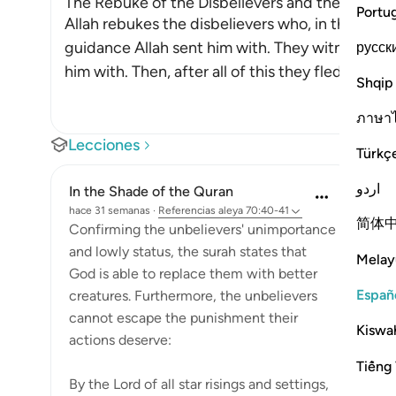
The Rebuke of the Disbelievers and the Threat
Portu
Allah rebukes the disbelievers who, in the time
guidance Allah sent him with. They witnessed t
русск
him with. Then, after all of this they fled from
Shqip
ภาษา
Lecciones
Türkç
اردو
In the Shade of the Quran
hace 31 semanas
·
Referencias
aleya 70:40-41
简体
Confirming the unbelievers' unimportance
and lowly status, the surah states that
Melay
God is able to replace them with better
Españ
creatures. Furthermore, the unbelievers
cannot escape the punishment their
Kiswah
actions deserve:
Tiếng 
By the Lord of all star risings and settings,