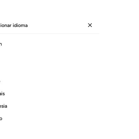
ionar idioma
Iniciar sesión
Le
h
Cap
36
ﳨ
ﳩ
ﳪ
ﳫ
ﳬ
ﳭ
que
der
evantes y ponientes del Sol que tengo
int
ف
co
is
¡P
Continuar leyendo
y 
esia
sus
na
no
ju
adv