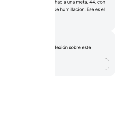
esurosos como si corrieran hacia una meta,
44
.
con
mirada abatida, cubiertos de humillación. Ese es el
 que se les ha advertido.
eikh Isa Garcia
tas y reflexiones
 tienes ninguna nota ni reflexión sobre este
sículo.
Plasma tus pensamientos…