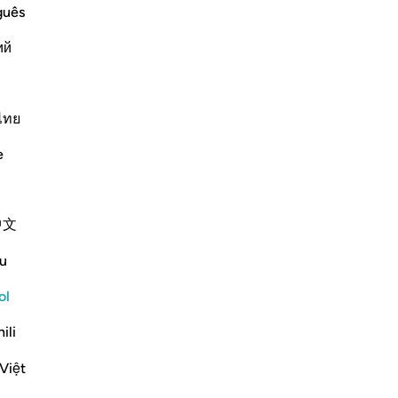
so
guês
aun
Continuar leyendo
ий
un
se
ve
Pe
ไทย
po
e
-
Sh
No
中文
No
 repentance, nor do they learn a
…
ver
u
ol
Más Tafsires
ili
Việt