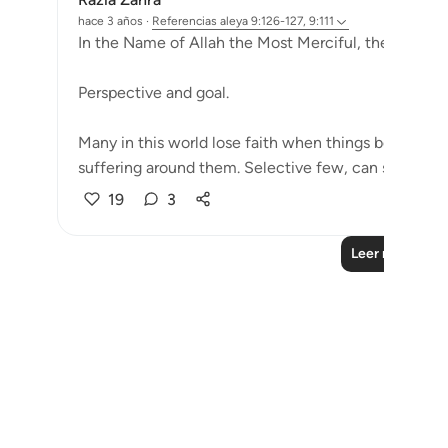
hace 3 años
·
Referencias
aleya 9:126-127, 9:111
In the Name of Allah the Most Merciful, the Especial
Perspective and goal.
Many in this world lose faith when things become di
suffering around them. Selective few, can see that tri
19
3
Leer más refle
Notes
placeholders
close