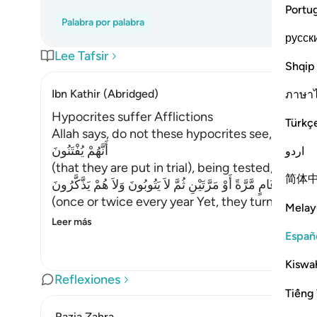
Portu
Palabra por palabra
русск
Lee Tafsir
Shqip
Ibn Kathir (Abridged)
ภาษา
Hypocrites suffer Afflictions
Türkç
Allah says, do not these hypocrites see,
أَنَّهُمْ يُفْتَنُونَ
اردو
(that they are put in trial), being tested,
简体
فِى كُلِّ عَامٍ مَّرَّةً أَوْ مَرَّتَيْنِ ثُمَّ لاَ يَتُوبُونَ وَلاَ هُمْ يَذَّكَّرُونَ
(once or twice every year Yet, they turn not in
Melay
Leer más
Españ
Kiswah
Reflexiones
Tiếng 
Razia Zahra