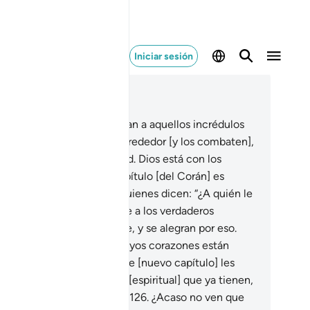
Iniciar sesión
er en contexto
ítulo 9, Página 207, Juz 11
3
.
¡Oh, creyentes! Combatan a aquellos incrédulos
emigos que habitan a su alrededor [y los combaten],
e comprueben su severidad. Dios está con los
adosos.
124
.
Cuando un capítulo [del Corán] es
elado, hay entre ellos[1] quienes dicen: “¿A quién le
menta su fe?” Mientras que a los verdaderos
yentes sí les aumenta la fe, y se alegran por eso.
5
.
En cambio, a aquellos cuyos corazones están
fermos [de hipocresía], este [nuevo capítulo] les
menta maldad a la maldad [espiritual] que ya tienen,
mueren negando la verdad.
126
.
¿Acaso no ven que