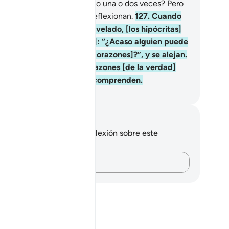
n puestos a prueba cada año una o dos veces? Pero
 así no se arrepienten ni reflexionan.
127
.
Cuando
 capítulo [del Corán] es revelado, [los hipócritas]
 miran entre sí [y susurran]: “¿Acaso alguien puede
r [lo que hay en nuestros corazones]?”, y se alejan.
ro Dios ha alejado sus corazones [de la verdad]
rque son gente que no la comprenden.
eikh Isa Garcia
tas y reflexiones
 tienes ninguna nota ni reflexión sobre este
sículo.
Plasma tus pensamientos…