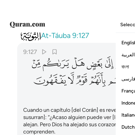
Selecc
009
واذا ما انزلت سورة نظر بعضهم الى ب
At-Táuba
9:127
Englis
9:127
العربية
ﲋ
ﲌ
ﲍ
ﲎ
ﲏ
বাংলা
ﲖ
ﲗ
ﲘ
ﲙ
ﲚ
ارسی
França
Indon
Cuando un capítulo [del Corán] es revelado, [los
Italia
susurran]: “¿Acaso alguien puede ver [lo que h
alejan. Pero Dios ha alejado sus corazones [de
Dutch
comprenden.