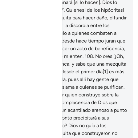
arrepienten] o los perdonará [si lo hacen]. Dios lo
sabe todo, es Sabio.
107
.
Quienes [de los hipócritas]
construyeron una mezquita para hacer daño, difundir
la incredulidad, sembrar la discordia entre los
creyentes[1] y dar refugio a quienes combaten a
Dios y a Su Mensajero, desde hace tiempo juran que
la construyeron para hacer un acto de beneficencia,
pero Dios atestigua que mienten.
108
.
No ores [¡Oh,
Mujámmad!] en ella nunca, y sabe que una mezquita
construida con piedad desde el primer día[1] es más
digna de que ores en ella, pues allí hay gente que
desea purificarse, y Dios ama a quienes se purifican.
109
.
¿Acaso no es mejor quien construye sobre la
base de la piedad y la complacencia de Dios que
quien construye sobre un acantilado arenoso a punto
de desplomarse, que pronto precipitará a sus
constructores al Infierno? Dios no guía a los
opresores.
110
.
La mezquita que construyeron no