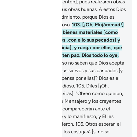
sus pecados [y se arrepienten], pues realizaron obras
malas que empañaron sus obras buenas. A estos Dios
les aceptará su arrepentimiento, porque Dios es
Absolvedor, Misericordioso.
103
.
[¡Oh, Mujámmad!]
Toma una parte de sus bienes materiales [como
zakat] para expurgarles [con ello sus pecados] y
purificarlos [de la avaricia], y ruega por ellos, que
tus súplicas les transmiten paz. Dios todo lo oye,
todo lo sabe.
104
.
¿Acaso no saben que Dios acepta
el arrepentimiento de Sus siervos y sus caridades [y
les multiplica su recompensa por ellas]? Dios es el
Indulgente, el Misericordioso.
105
.
Diles [¡Oh,
Mujámmad!, a los hipócritas]: “Obren como quieran,
pero sepan que Dios, Su Mensajero y los creyentes
verán sus obras”. Luego comparecerán ante el
Conocedor de lo oculto y lo manifiesto, y Él les
informará lo que cometieron.
106
.
Otros esperan el
designio de Dios, Quien los castigará [si no se