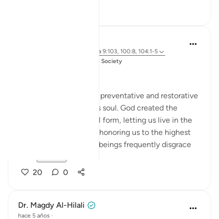
1
2
Salah Soltan
hace 3 años
·
Referencias
aleya 9:103, 100:8, 104:1-5
Publicado en
Muslim American Society
Zakah
Giving Zakah has many preventative and restorative
effects for the Muslim’s soul. God created the
human being in an ideal form, letting us live in the
finest of dwellings and honoring us to the highest
degree. But we human beings frequently disgrace
our...
Ver más
20
0
Dr. Magdy Al-Hilali
hace 5 años
·