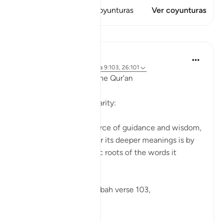
Este versículo tiene 1 Coyunturas
Ver coyunturas
Lecciones
Ola Shoubaki
hace 3 años
·
Referencias
aleya 9:103, 26:101
Linguistic Gems from the Qur'an
Day Twenty-Three: Charity:
The Qur'an is a rich source of guidance and wisdom,
and one way to uncover its deeper meanings is by
examining the linguistic roots of the words it
contains.
Allah says in Surah Tawbah verse 103,
...
Ver más