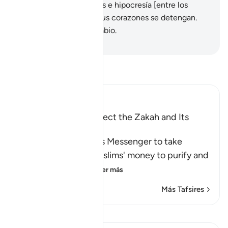
dejará de sembrar dudas e hipocresía [entre los
incrédulos] hasta que sus corazones se detengan.
Dios lo sabe todo, es Sabio.
-
Sheikh Isa Garcia
Lee Tafsir
Ibn Kathir (Abridged)
The Command to collect the Zakah and Its
Benefits
Allah commanded His Messenger to take
Sadaqah from the Muslims' money to purify and
sanctify them wit
…
Leer más
Más Tafsires
Ver Qiraat