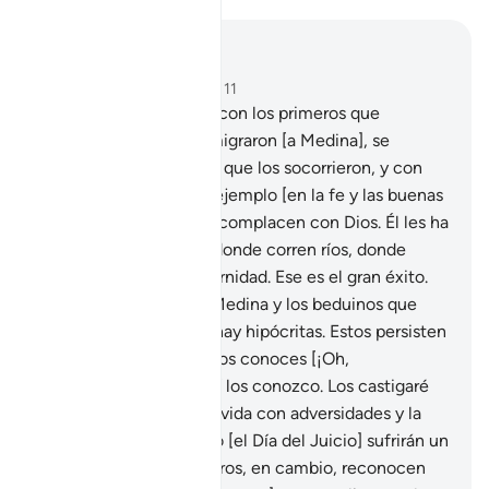
Leer en contexto
Capítulo 9, Página 203, Juz 11
100
.
Dios se complace con los primeros que
aceptaron el Islam y emigraron [a Medina], se
complace con aquellos que los socorrieron, y con
todos los que sigan su ejemplo [en la fe y las buenas
obras], y todos ellos se complacen con Dios. Él les ha
reservado jardines por donde corren ríos, donde
morarán por toda la eternidad. Ese es el gran éxito.
101
.
Entre la gente de Medina y los beduinos que
habitan a su alrededor hay hipócritas. Estos persisten
en la hipocresía, tú no los conoces [¡Oh,
Mujámmad!], pero Yo sí los conozco. Los castigaré
dos veces [una en esta vida con adversidades y la
otra en la tumba], luego [el Día del Juicio] sufrirán un
terrible castigo.
102
.
Otros, en cambio, reconocen