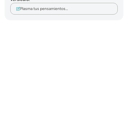
Plasma tus pensamientos…
Notes
placeholders
close