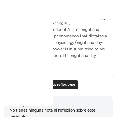
Reflexiones
Hana Alasry
hace 6 años
·
Referencias
aleya 28:65-75
These verses are a reminder of Allah's might and
power. The very natural phenomenon that dictates a
huge part of our human physiology (night and day-
circadian rhythm). Our power is in submitting to his
power. Control is an illusion. The night and day
doesn't ...
Ver más
3
0
Leer más reflexiones
Notas y reflexiones
No tienes ninguna nota ni reflexión sobre este
versículo.