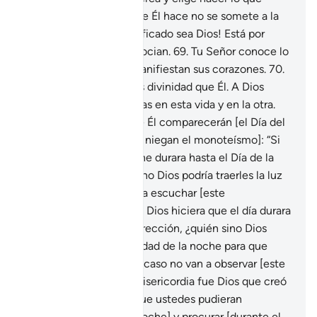
quiere, y la elección que Él hace no se somete a la
opinión de nadie. ¡Glorificado sea Dios! Está por
encima de lo que Le asocian.
69
.
Tu Señor conoce lo
que ocultan y lo que manifiestan sus corazones.
70
.
Él es Al-lah, no hay más divinidad que Él. A Dios
pertenecen las alabanzas en esta vida y en la otra.
Suyo es el juicio, y ante Él comparecerán [el Día del
Juicio].
71
.
Di [a los que niegan el monoteísmo]: “Si
Dios hiciera que la noche durara hasta el Día de la
Resurrección, ¿quién sino Dios podría traerles la luz
del día? ¿Acaso no van a escuchar [este
argumento]?”
72
.
Di: “Si Dios hiciera que el día durara
hasta el Día de la Resurrección, ¿quién sino Dios
podría traerles la oscuridad de la noche para que
pudieran descansar? ¿Acaso no van a observar [este
argumento]?”
73
.
Por misericordia fue Dios que creó
la noche y el día para que ustedes pudieran
descansar [durante la noche] y procurar [durante el