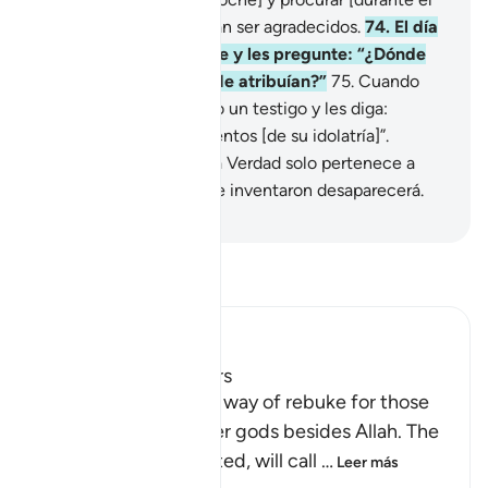
día] Su favor[1]. Deberían ser agradecidos.
74
.
El día
que [Dios] los convoque y les pregunte: “¿Dónde
están los ‘socios’ que Me atribuían?”
75
.
Cuando
extraiga de cada pueblo un testigo y les diga:
“Presenten los fundamentos [de su idolatría]”.
Entonces, sabrán que la Verdad solo pertenece a
Dios, y todo aquello que inventaron desaparecerá.
-
Sheikh Isa Garcia
Lee Tafsir
Ibn Kathir (Abridged)
Rebuking the Idolators
This is another call by way of rebuke for those
who worshipped other gods besides Allah. The
Lord, may He be exalted, will call
…
Leer más