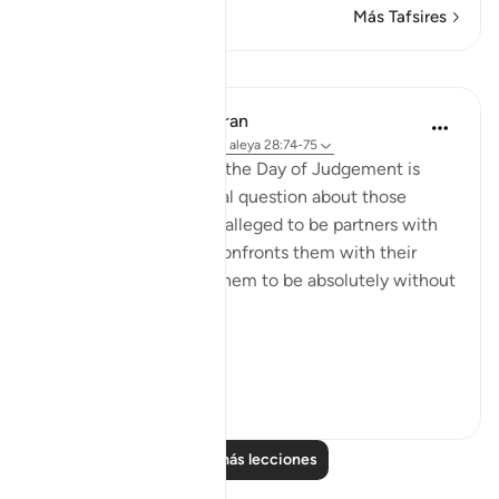
Más Tafsires
Lecciones
In the Shade of the Quran
hace 31 semanas
·
Referencias
aleya 28:74-75
Here, a quick image of the Day of Judgement is
presented in a rhetorical question about those
beings the unbelievers alleged to be partners with
God. The surah, thus, confronts them with their
false claims, showing them to be absolutely without
substance:
On ...
Ver más
0
0
Leer más lecciones