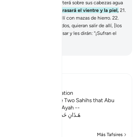
ropas de fuego, y se verterá sobre sus cabezas agua
hirviente
20
.
que les abrasará el vientre y la piel,
21
.
y serán atormentados allí con mazas de hierro.
22
.
Cada vez que, angustiados, quieran salir de allí, [los
ángeles] los harán regresar y les dirán: “¡Sufran el
tormento del Infierno!”
-
Sheikh Isa Garcia
Lee Tafsir
Ibn Kathir (Abridged)
The Reason for Revelation
It was recorded in the Two Sahihs that Abu
Dharr swore that this Ayah --
هَـذَانِ خَصْمَانِ اخْتَصَمُواْ فِى رَبِّهِمْ
(These t
…
Leer más
Más Tafsires