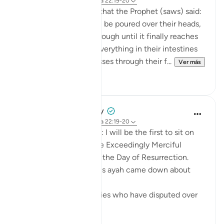
hace 8 años
·
Referencias
aleya 22:19-20
Abu Hurayrah narrates that the Prophet (saws) said:
'The scalding water will be poured over their heads,
and it will permeate through until it finally reaches
their intestines. Then everything in their intestines
will flow out until it passes through their f...
Ver más
0
0
Prophetic Commentary
hace 8 años
·
Referencias
aleya 22:19-20
Ali b. Abu Tâlib narrates: I will be the first to sit on
my knees in front of the Exceedingly Merciful
because of the duel on the Day of Resurrection.
Qays b. ‘Abbâs said: 'This ayah came down about
them:
These are two adversaries who have disputed over
their...
Ver más
0
0