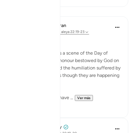
Lecciones
In the Shade of the Quran
hace 31 semanas
·
Referencias
aleya 22:19-23
Widely Divergent Ends
The passage here draws a scene of the Day of
Judgement, when the honour bestowed by God on
His faithful servants and the humiliation suffered by
the others are shown as though they are happening
here and now.
These two adversaries have ...
Ver más
0
0
Prophetic Commentary