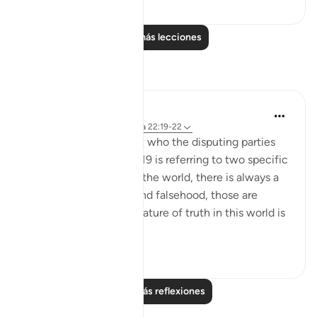
Leer más lecciones
Reflexiones
Hana Alasry
hace 7 años
·
Referencias
aleya 22:19-22
There is a debate about who the disputing parties
are and whether verse 19 is referring to two specific
parties or in general. In the world, there is always a
battle between truth and falsehood, those are
disputing groups. The nature of truth in this world is
...
Ver más
3
1
Leer más reflexiones