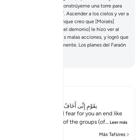
Faraón: “¡Oh, Hamán! Constrúyeme una torre para
que pueda ascender.
37
.
Ascender a los cielos y ver a
quién adora Moisés, aunque creo que [Moisés]
miente”. Así fue como [el demonio] le hizo ver al
Faraón como buenas sus malas acciones, y logró que
se extraviara completamente. Los planes del Faraón
fracasaron.
-
Sheikh Isa Garcia
Lee Tafsir
Ibn Kathir (Abridged)
يقَوْمِ إِنِّى أَخَافُ عَلَيْكُمْ مِّثْلَ يَوْمِ الاٌّحْزَابِ
(O my people! Verily, I fear for you an end like
that day (of disaster) of the groups (of
…
Leer más
Más Tafsires