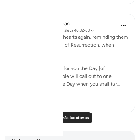
Lecciones
In the Shade of the Quran
hace 31 semanas
·
Referencias
aleya 40:32-33
The man touches their hearts again, reminding them
of another day, the Day of Resurrection, when
everyone is calling out:
"And, my people! I fear for you the Day [of
Judgement] when people will call out to one
another [in distress]; the Day when you shall tur...
Ver más
0
0
Leer más lecciones