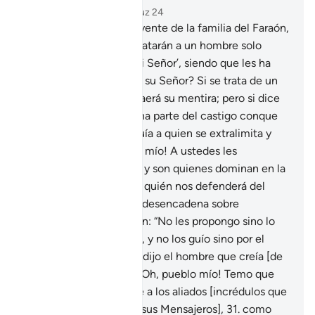
Capítulo 40, Página 470, Juz 24
28
.
Dijo un hombre creyente de la familia del Faraón,
que ocultaba su fe: “¿Matarán a un hombre solo
porque dice: ‘Dios es mi Señor’, siendo que les ha
presentado milagros de su Señor? Si se trata de un
mentiroso, sobre él recaerá su mentira; pero si dice
la verdad, los azotará una parte del castigo conque
los amenaza. Dios no guía a quien se extralimita y
miente.
29
.
¡Oh, pueblo mío! A ustedes les
pertenece el reino hoy, y son quienes dominan en la
tierra [de Egipto]. ¿Pero quién nos defenderá del
castigo de Dios, si Él lo desencadena sobre
nosotros?” Dijo el Faraón: “No les propongo sino lo
que considero correcto, y no los guío sino por el
buen camino”.
30
.
Pero dijo el hombre que creía [de
la familia del Faraón]: “¡Oh, pueblo mío! Temo que
les ocurra lo mismo que a los aliados [incrédulos que
se complotaron contra sus Mensajeros],
31
.
como