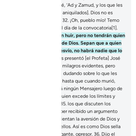
ocurrió al pueblo de Noé, ‘Ad y Zamud, y los que les
sucedieron [que fueron aniquilados]. Dios no es
injusto con Sus siervos.
32
.
¡Oh, pueblo mío! Temo
que [sean castigados] el día de la convocatoria[1].
33
.
Ese día pretenderán huir, pero no tendrán quien
los proteja del castigo de Dios. Sepan que a quien
Dios abandona en el desvío, no habrá nadie que lo
pueda guiar”.
34
.
Se les presentó [el Profeta] José
antes [que Moisés] con milagros evidentes, pero
ustedes permanecieron dudando sobre lo que les
mostró [y no creyeron], hasta que cuando murió,
dijeron: “Dios no enviará ningún Mensajero luego de
él”. Así extravía Dios a quien excede los límites y
duda [de Su Mensaje],
35
.
los que discuten los
milagros de Dios sin haber recibido un argumento
válido, por lo que acrecientan la aversión de Dios y
de los creyentes hacia ellos. Así es como Dios sella
el corazón de todo arrogante, opresor.
36
.
Dijo el