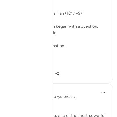
What Carries Weight
Isha Prayer · Surah Al-Qariʿah (101:1–9)
Last evening's recitation began with a question.
The question came again.
And then a third time.
No definition. No explanation.
Only images.
﴿يَوْمَ يَكُونُ النَّا...
Ver más
12
0
111
Anabiyah Abdul Majid
hace 26 semanas
·
Referencias
aleya 101:6-7
Bismillah 🌸
Surah Al-Qāri‘ah presents one of the most powerful