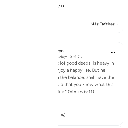
Al-Qariah is one of the n
…
Leer más
Más Tafsires
Lecciones
In the Shade of the Quran
hace 32 semanas
·
Referencias
aleya 101:6-7
"Then he whose weight [of good deeds] is heavy in
the balance, (6) shall enjoy a happy life. But he
whose weight is light in the balance, shall have the
abyss for his home. Would that you knew what this
is like! It is a scorching fire." (Verses 6-11)
It is us...
Ver más
0
0
180