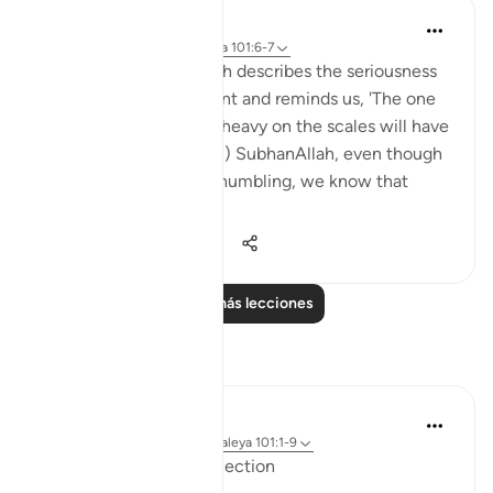
Abdul Nasir Jangda
hace 5 años
·
Referencias
aleya 101:6-7
In Surah al-Qari’ah, Allah describes the seriousness
of the Day of Judgement and reminds us, 'The one
whose good deeds are heavy on the scales will have
a pleasing life.' (101:6-7) SubhanAllah, even though
these descriptions are humbling, we know that
Allah’s ...
Ver más
27
4
723
Leer más lecciones
Reflexiones
ekaterina myachina
hace 2 semanas
·
Referencias
aleya 101:1-9
From Recitation to Reflection