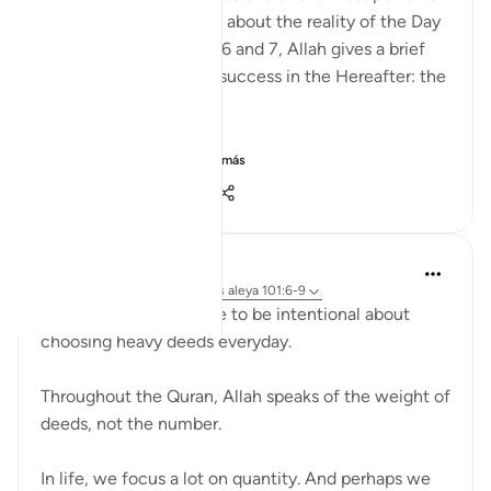
reminders in the Qur’an about the reality of the Day
of Judgment. In verses 6 and 7, Allah gives a brief
yet profound image of success in the Hereafter: the
weighing of deeds.
These verses high...
Ver más
2
0
61
A N
hace 34 semanas
·
Referencias
aleya 101:6-9
This verse reminded me to be intentional about
choosing heavy deeds everyday.
Throughout the Quran, Allah speaks of the weight of
deeds, not the number.
In life, we focus a lot on quantity. And perhaps we