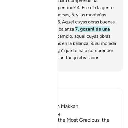
repentino?
3
.
¿Y qué te hará comprender la
magnitud del evento repentino?
4
.
Ese día la gente
parecerá mariposas dispersas,
5
.
y las montañas
copos de lana cardada.
6
.
Aquel cuyas obras buenas
sean más pesadas en la balanza
7
.
gozará de una
vida placentera.
8
.
En cambio, aquel cuyas obras
buenas sean más livianas en la balanza,
9
.
su morada
estará en el abismo.
10
.
¿Y qué te hará comprender
qué es el abismo?
11
.
Es un fuego abrasador.
-
Sheikh Isa Garcia
Lee Tafsir
Ibn Kathir (Abridged)
Which was revealed in Makkah
بِسْمِ اللَّهِ الرَّحْمَـنِ الرَّحِيمِ
In the Name of Allah, the Most Gracious, the
Most Merciful.