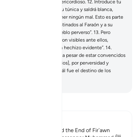
Yo soy Absolvedor, Misericordioso.
12
.
Introduce tu
mano por el cuello de tu túnica y saldrá blanca,
resplandeciente, sin tener ningún mal. Esto es parte
de los nueve signos destinados al Faraón y a su
pueblo. Ellos son un pueblo perverso”.
13
.
Pero
cuando Mis Signos fueron visibles ante ellos,
exclamaron: “Esto es un hechizo evidente”.
14
.
Rechazaron los Signos, a pesar de estar convencidos
[de que provenían de Dios], por perversidad y
arrogancia. ¡Observa cuál fue el destino de los
corruptores!
-
Sheikh Isa Garcia
Lee Tafsir
Ibn Kathir (Abridged)
The Story of Musa and the End of Fir`awn