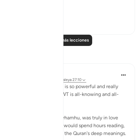
فَخَرَجَ مِنْهَا خَائِفًا يَتَرَقَّبُ ۖ
**So he left ...
Ver más
36
2
Leer más lecciones
Reflexiones
R Hussain-Farnsworth
hace 5 semanas
·
Referencias
aleya 27:10
SubhanAllah, this verse is so powerful and really
shows me that Allah SWT is all-knowing and all-
seeing.
My late father, Allah yarhamhu, was truly in love
with the Quran, and he would spend hours reading,
reciting, and pondering the Quran's deep meanings.