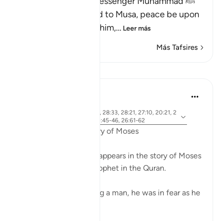
Here Allah tells His Messenger Muhammad ﷺ
about what happened to Musa, peace be upon
him, how Allah chose him,
…
Leer más
Más Tafsires
Lecciones
Ammar AlShukry
hace 5 años
·
aleya 28:31, 28:25, 28:33, 28:21, 27:10, 20:21, 2
Referencias
0:67-68, 26:21, 20:45-46, 26:61-62
Fear in the Quranic story of Moses
The word khawf (fear) appears in the story of Moses
more than any other prophet in the Quran.
After accidentally killing a man, he was in fear as he
exited the city.