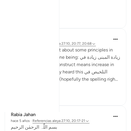
...
Ver más
27
8
ماريا مرزوقي
hace 4 años
·
Referencias
aleya 27:10, 20:77, 20:68
I have learned a little bit about some principles in
the Arabic Language. One being: زيادة المبنى زيادة في
المعنى i.e. increase in construct means increase in
meaning . And I recently heard this التلخيص في
المبنى تلخيص في المعنى (hopefully the spelling righ...
Ver más
6
4
Rabia Jahan
hace 5 años
·
Referencias
aleya 27:10, 20:17-21
بسم اللّٰہ الرحمٰن الرحیم