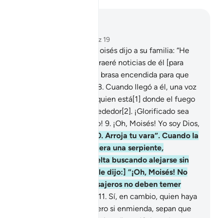
Leer en contexto
Capítulo 27, Página 377, Juz 19
7
.
[Recuerda] cuando Moisés dijo a su familia: “He
divisado un fuego. Les traeré noticias de él [para
orientarnos], o bien una brasa encendida para que
podamos calentarnos”.
8
.
Cuando llegó a él, una voz
lo llamó: “¡Bendito sea quien está[1] donde el fuego
y quienes están a su alrededor[2]. ¡Glorificado sea
Dios, Señor del universo!
9
.
¡Oh, Moisés! Yo soy Dios,
el Poderoso, el Sabio.
10
.
Arroja tu vara”. Cuando la
vio moverse como si fuera una serpiente,
atemorizado se dio vuelta buscando alejarse sin
mirar atrás. [Pero Dios le dijo:] “¡Oh, Moisés! No
tengas temor; los mensajeros no deben temer
cuando están ante Mí.
11
.
Sí, en cambio, quien haya
obrado injustamente. Pero si enmienda, sepan que