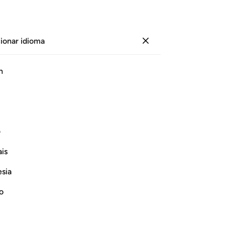
ionar idioma
Iniciar sesión
Le
h
Cap
35
ﲞ
ﲟ
ﲠ
ﲡ
ﲢ
ﲣ
he
de
te es al que Dios envió como
qu
ف
de
is
de
Continuar leyendo
ell
esia
inj
Za
no
ell
lo