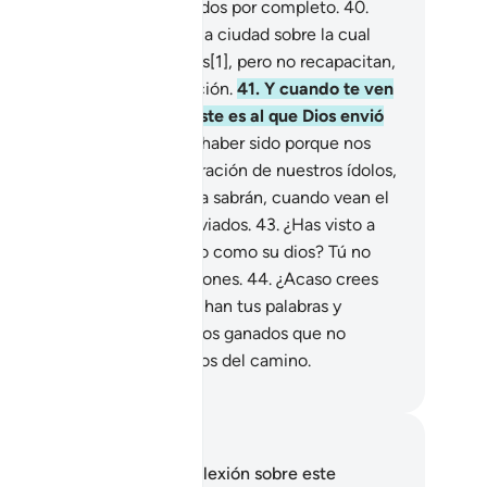
í terminaron siendo destruidos por completo.
40
.
os han visto las ruinas de la ciudad sobre la cual
e caer una lluvia de piedras[1], pero no recapacitan,
es no creen en la resurrección.
41
.
Y cuando te ven
 burlan de ti diciendo: “¿Éste es al que Dios envió
mo Mensajero?
42
.
De no haber sido porque nos
ntuvimos firmes en la adoración de nuestros ídolos,
s hubiera desviado”. Pero ya sabrán, cuando vean el
tigo, quiénes eran los desviados.
43
.
¿Has visto a
os que toman su propio ego como su dios? Tú no
es responsable por sus acciones.
44
.
¿Acaso crees
e la mayoría de ellos escuchan tus palabras y
flexionan? Ellos son como los ganados que no
zonan, o aún más extraviados del camino.
eikh Isa Garcia
tas y reflexiones
 tienes ninguna nota ni reflexión sobre este