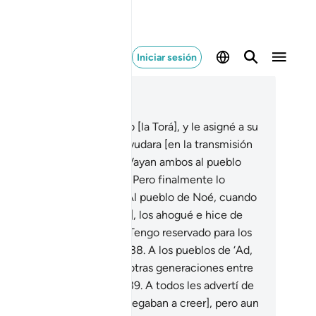
Iniciar sesión
er en contexto
ítulo 25, Página 363, Juz 19
.
Le revelé a Moisés el Libro [la Torá], y le asigné a su
rmano Aarón para que lo ayudara [en la transmisión
l Mensaje].
36
.
Y les dije: “Vayan ambos al pueblo
e desmintió Mis signos[1]”. Pero finalmente lo
struí por completo[2].
37
.
Al pueblo de Noé, cuando
smintieron a los Profetas[1], los ahogué e hice de
os un Signo para la gente. Tengo reservado para los
ustos un castigo doloroso.
38
.
A los pueblos de ‘Ad,
mud y Rass[1] y a muchas otras generaciones entre
os [también los castigué].
39
.
A todos les advertí de
 que sucedía [a los que se negaban a creer], pero aun