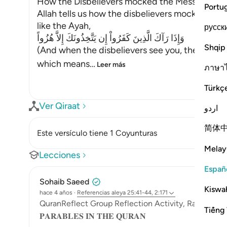
How the Disbelievers mocked the Messenger
Portu
Allah tells us how the disbelievers mocked the
like the Ayah,
русск
وَإِذَا رَآكَ الَّذِينَ كَفَرُواْ إِن يَتَّخِذُونَكَ إِلاَّ هُزُواً
Shqip
(And when the disbelievers see you, they take 
which means
…
Leer más
ภาษา
Türkç
Ver Qiraat
اردو
简体
Este versículo tiene 1 Coyunturas
Melay
Lecciones
Españ
Sohaib Saeed
Kiswah
hace 4 años
·
Referencias
aleya 25:41-44, 2:171
QuranReflect Group Reflection Activity, Ramadan
Tiếng 
𝐏𝐀𝐑𝐀𝐁𝐋𝐄𝐒 𝐈𝐍 𝐓𝐇𝐄 𝐐𝐔𝐑𝐀𝐍