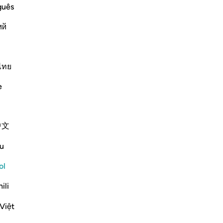
as
guês
 Messenger when they saw him. This is
Tod
ий
hic
pu
you not except for mockery) (21:36),
se
co
ไทย
ma
Más Tafsires
e
no
cas
es
中文
er
Ver coyunturas
qu
u
re
ra
ol
-
Sh
ili
 1443/2022
No
Việt
No