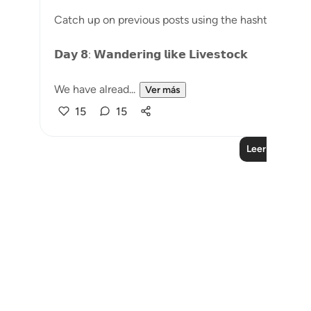
Catch up on previous posts using the hashtag
#Para
𝗗𝗮𝘆 𝟴: 𝗪𝗮𝗻𝗱𝗲𝗿𝗶𝗻𝗴 𝗹𝗶𝗸𝗲 𝗟𝗶𝘃𝗲𝘀𝘁𝗼𝗰𝗸
We have alread...
Ver más
15
15
Leer más lecc
Notes
placeholders
close