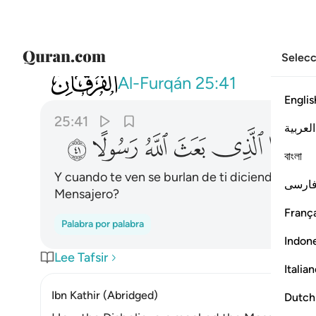
Selecc
025
واذا راوك ان يتخذونك الا هزوا اهاذا الذي ب
Al-Furqán
25:41
Englis
25:41
العربية
ﲤ
ﲥ
ﲦ
ﲧ
ﲨ
ﲩ
বাংলা
Y cuando te ven se burlan de ti diciendo: “¿És
ارسی
Mensajero?
França
Palabra por palabra
Indon
Lee Tafsir
Italia
Ibn Kathir (Abridged)
Dutch