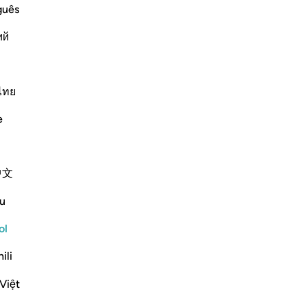
si
guês
 señal, si es que son creyentes”.
1
-
Sh
ий
Continuar leyendo
No
No
ไทย
ver
e
rnar respuesta para What is meant by the *"sakīnah"* in this āy
中文
e scholars' opinions in his book
u
hat of a human being. [Abū al-Aḥwaṣ
ol
ili
battles, it would extend its leg and
o flee. [Al-Ḍaḥḥāk from Ibn
Việt