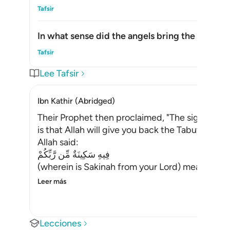
Alte
Tafsir
In what sense did the angels bring the ark?
Alte
Tafsir
Lee Tafsir
Ibn Kathir (Abridged)
Their Prophet then proclaimed, "The sign of the
is that Allah will give you back the Tabut (woo
Allah said:
فِيهِ سَكِينَةٌ مِّن رَّبِّكُمْ
(wherein is Sakinah from your Lord) meaning, p
Leer más
Lecciones