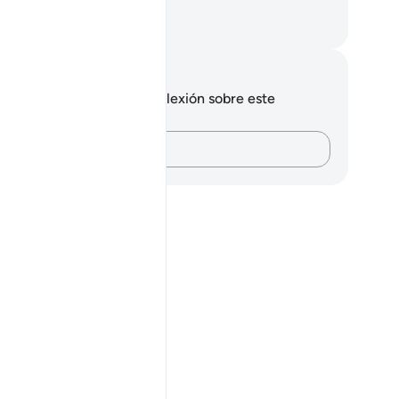
 es que son creyentes”.
eikh Isa Garcia
tas y reflexiones
 tienes ninguna nota ni reflexión sobre este
sículo.
Plasma tus pensamientos…
ah?