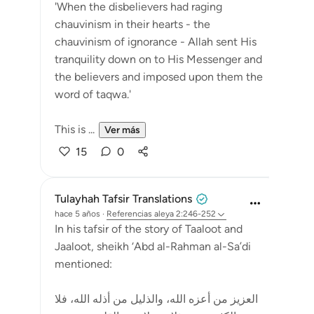
'When the disbelievers had raging
chauvinism in their hearts - the
chauvinism of ignorance - Allah sent His
tranquility down on to His Messenger and
the believers and imposed upon them the
word of taqwa.'
This is ...
Ver más
15
0
Tulayhah Tafsir Translations
hace 5 años
·
Referencias
aleya 2:246-252
In his tafsir of the story of Taaloot and
Jaaloot, sheikh ‘Abd al-Rahman al-Sa’di
mentioned:
العزيز من أعزه الله، والذليل من أذله الله، فلا