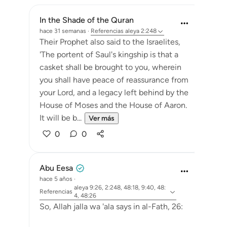
In the Shade of the Quran
hace 31 semanas
·
Referencias
aleya 2:248
Their Prophet also said to the Israelites,
'The portent of Saul's kingship is that a
casket shall be brought to you, wherein
you shall have peace of reassurance from
your Lord, and a legacy left behind by the
House of Moses and the House of Aaron.
It will be b...
Ver más
0
0
Abu Eesa
hace 5 años
·
aleya 9:26, 2:248, 48:18, 9:40, 48:
Referencias
4, 48:26
So, Allah jalla wa 'ala says in al-Fath, 26: