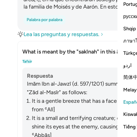
Portu
la familia de Moisés y de Aarón. En esto hay una
русск
Palabra por palabra
Shqip
Lea las preguntas y respuestas.
ภาษา
What is meant by the
"sakīnah"
in this āyah?
Türkç
Alte
Tafsir
اردو
Respuesta
简体
Imām Ibn al-Jawzī (d. 597/1201) summarized th
Melay
"Zād al-Masīr" as follows:
It is a gentle breeze that has a face like t
Españ
from ʿAlī]
Kiswah
It is a small and terrifying creature; during 
shine its eyes at the enemy, causing them t
Tiếng 
ʿAbbās]