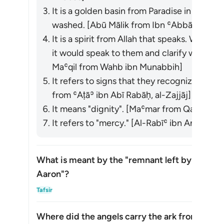
It is a golden basin from Paradise in which 
washed. [Abū Mālik from Ibn ʿAbbās]
It is a spirit from Allah that speaks. When
it would speak to them and clarify what t
Maʿqil from Wahb ibn Munabbih]
It refers to signs that they recognize and 
from ʿAṭāʾ ibn Abī Rabāḥ, al-Zajjāj]
It means "dignity". [Maʿmar from Qatādah]
It refers to "mercy." [Al-Rabīʿ ibn Anas]
What is meant by the "remnant left by the fam
Aaron"?
Alte
Tafsir
Where did the angels carry the ark from?