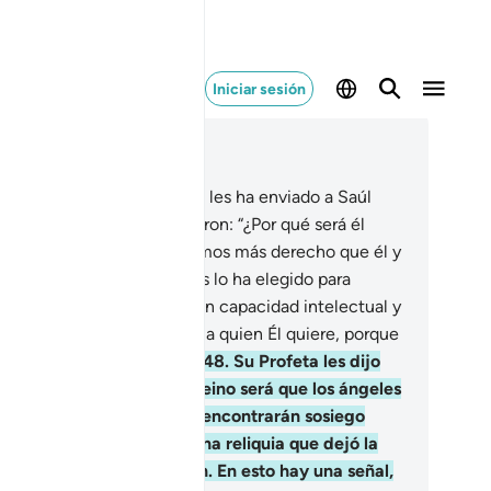
Iniciar sesión
er en contexto
ítulo 2, Página 40, Juz 2
7
.
Su Profeta les dijo: “Dios les ha enviado a Saúl
a que sea su rey”. Exclamaron: “¿Por qué será él
estro rey, si nosotros tenemos más derecho que él y
siquiera es rico?” Dijo: “Dios lo ha elegido para
tedes y lo ha dotado de gran capacidad intelectual y
ica”. Dios concede el reino a quien Él quiere, porque
s es Vasto, todo lo sabe.
248
.
Su Profeta les dijo
mbién: “La prueba de su reino será que los ángeles
aerán el arca[1], en la que encontrarán sosiego
oveniente de su Señor y una reliquia que dejó la
milia de Moisés y de Aarón. En esto hay una señal,