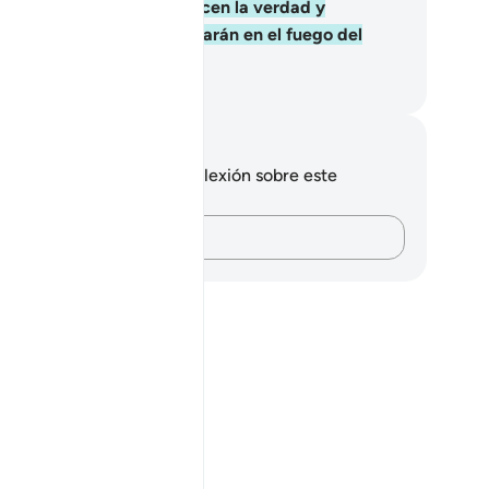
n.
86
.
Pero quienes rechacen la verdad y
smientan Mi mensaje morarán en el fuego del
ierno.
eikh Isa Garcia
tas y reflexiones
 tienes ninguna nota ni reflexión sobre este
sículo.
Plasma tus pensamientos…