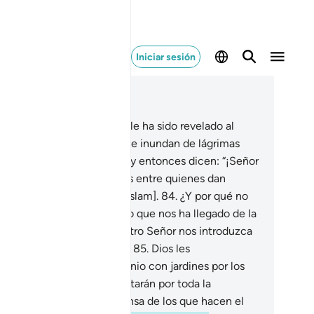
Iniciar sesión
er en contexto
ítulo 5, Página 122, Juz 7
.
Cuando escuchan lo que le ha sido revelado al
nsajero, ves que sus ojos se inundan de lágrimas
rque reconocen la verdad, y entonces dicen: “¡Señor
estro! Creemos, cuéntanos entre quienes dan
timonio [de la verdad del Islam].
84
.
¿Y por qué no
amos a creer en Dios y en lo que nos ha llegado de la
rdad? Esperamos que nuestro Señor nos introduzca
 Paraíso] junto a los justos”.
85
.
Dios les
compensará por su testimonio con jardines por los
 corren ríos, en los que estarán por toda la
ernidad. Ésa es la recompensa de los que hacen el