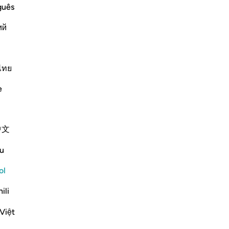
bie
guês
t these Ayat were revealed concerning a
de
nt to the Prophet in order to hear his
ий
Inf
egation met with the Prophet and he
-
Sh
ไทย
No
Más Tafsires
No
e
ver
中文
is group of people who are "nearest in
u
 fact that they are far from arrogant and
ol
. Moreover, they are...
Ver más
ili
Việt
iones