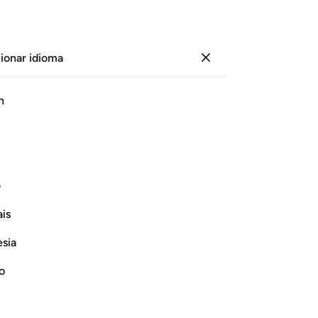
ionar idioma
Iniciar sesión
Le
h
Cap
83
ﱢ
ﱣ
ﱤ
ﱥ
Me
po
 Mi mensaje morarán en el fuego del
nu
ف
tes
is
íb
Continuar leyendo
ve
esia
[al
re
no
que
et