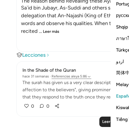
The Reason Behind Revealing these Ayat
Portu
Sa`id bin Jubayr, As-Suddi and others said tha
delegation that An-Najashi (King of Ethiopia) se
русск
words and observe his qualities. When the del
Shqip
recited
…
Leer más
ภาษา
Türkç
Lecciones
اردو
In the Shade of the Quran
简体
hace 31 semanas
·
Referencias
aleya 5:86
The surah has given us a very clear description of th
Melay
affection to the believers", giving prominence to the
Españ
that they respond to the truth once they recognise it
0
0
Kiswah
Tiếng 
Leer más lecc