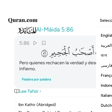
Selecc
005
والذين كفروا وكذبوا باياتنا اولايك 
Al-Máida
5:86
Englis
5:86
العربية
ﱦ
ﱧ
ﱨ
ﱩ
বাংলা
Pero quienes rechacen la verdad y desmientan
ارسی
Infierno.
França
Palabra por palabra
Indon
Lee Tafsir
Italia
Ibn Kathir (Abridged)
Dutch