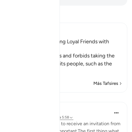
Lee Tafsir
Ibn Kathir (Abridged)
The Prohibition of Being Loyal Friends with
Disbelievers
This Ayah discourages and forbids taking the
enemies of Islam and its people, such as the
Peop
…
Leer más
Más Tafsires
Reflexiones
Maryam Nazar
hace 4 años
·
Referencias
aleya 5:58
We will be very excited to receive an invitation from
someone who is very important.The first thing what