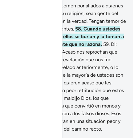
57
.
¡Oh, creyentes! No tomen por aliados a quienes
toman a burla y broma su religión, sean gente del
Libro o de los que niegan la verdad. Tengan temor de
Dios si es que son creyentes.
58
.
Cuando ustedes
convocan a la oración, ellos se burlan y la toman a
broma, porque son gente que no razona.
59
.
Di:
“¡Oh, Gente del Libro! ¿Acaso nos reprochan que
creamos en Dios, en la revelación que nos fue
enviada y lo que fue revelado anteriormente, o lo
hacen solamente porque la mayoría de ustedes son
perversos?”
60
.
Di: “¿No quieren acaso que les
informe quiénes tendrán peor retribución que éstos
ante Dios? Son quienes maldijo Dios, los que
incurrieron en Su ira, los que convirtió en monos y
cerdos[1], y los que adoran a los falsos dioses. Esos
son los que se encuentran en una situación peor y
son los más extraviados del camino recto.
-
Sheikh Isa Garcia