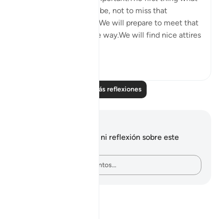
comes to our mind will be, not to miss that
opportunity in any way.We will prepare to meet that
person in every possible way.We will find nice attires
to w...
Ver más
5
0
Leer más reflexiones
Notas y reflexiones
No tienes ninguna nota ni reflexión sobre este
versículo.
Plasma tus pensamientos…