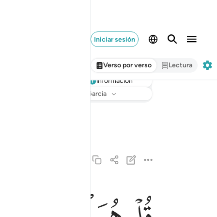
Iniciar sesión
Verso por verso
Lectura
información
Escuchar
Traducción
: Sheikh Isa Garcia
ﱁ
ﱂ
ﱃ
ﱄ
قل هو الله احد ١
قُلْ هُوَ ٱللَّهُ أَحَدٌ ١