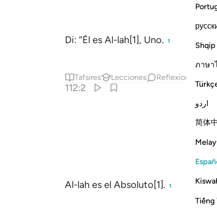
Portu
русск
Di: “Él es Al-lah[1], Uno.
1
Shqip
ภาษา
Tafsires
Lecciones
Reflexiones.
Ha
Türkç
112:2
اردو
简体
Melay
Españ
Kiswah
Al-lah es el Absoluto[1].
1
Tiếng 