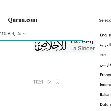
Selecc
112. Al-Ij'lás
Englis
112
112
.
Al-Ij'lás
العربية
La Sinceridad (
বাংলা
ارسی
França
112:1
Indon
Italia
Dutch