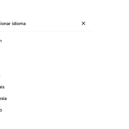
ionar idioma
Iniciar sesión
Página
604
Juz
30
/
Hizb
60
h
La Declaración de la Unidad de Dios)
ف
En el nombre de Alá, el Compasivo, el Misericordioso.
is
esia
no
ﱅ