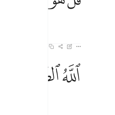
ﱆ
ﱇ
ﱈ
الله الصمد ٢
ٱللَّهُ ٱلصَّمَدُ ٢