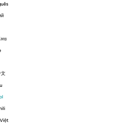
guês
ий
ไทย
dith
Contenido relacionado
e
中文
u
ol
ili
Việt