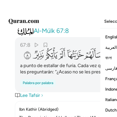
Selecc
067
تكاد تميز من الغيظ كلما القي فيه
Al-Múlk
67:8
Englis
67:8
العربية
ﲠ
ﲡ
ﲢ
ﲣ
ﲤ
ﲥ
ﲦ
বাংলা
a punto de estallar de furia. Cada vez que un g
ارسی
les preguntarán: “¿Acaso no se les presentó u
França
Palabra por palabra
Indon
Lee Tafsir
Italia
Ibn Kathir (Abridged)
Dutch