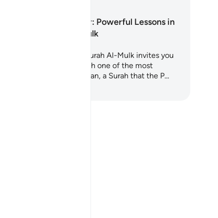
render
The Rescuer: Powerful Lessons in
Surah Al-Mulk
is 7-day journey through Surah Al-Mulk invites you
 walk verse by verse through one of the most
werful chapters of the Quran, a Surah that the P…
pieza a aprender