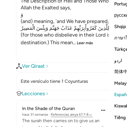
The Description of Hell and Those Who will enter
Portu
Allah the Exalted says,
وَ
русск
(and) meaning, `and We have prepared,'
Shqip
لِلَّذِينَ كَفَرُواْبِرَبِّهِمْ عَذَابُ جَهَنَّمَ وَبِئْسَ الْمَصِيرُ
(for those who disbelieve in their Lord is the to
ภาษา
destination.) This mean
…
Leer más
Türkç
اردو
Ver Qiraat
简体
Este versículo tiene 1 Coyunturas
Melay
Lecciones
Españ
Kiswah
In the Shade of the Quran
hace 31 semanas
·
Referencias
aleya 67:7-8
Tiếng 
The surah then carries on to give us an