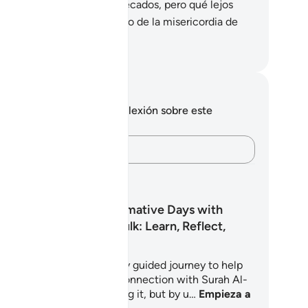
tonces reconocerán sus pecados, pero qué lejos
tán los condenados al fuego de la misericordia de
s”.
eikh Isa Garcia
tas y reflexiones
 tienes ninguna nota ni reflexión sobre este
sículo.
Plasma tus pensamientos…
anes de aprendizaje
30 Transformative Days with
Surah Al-Mulk: Learn, Reflect,
Memorize
is Learning Plan is a 30-day guided journey to help
u build a sincere, lasting connection with Surah Al-
lk – not just by memorizing it, but by u…
Empieza a