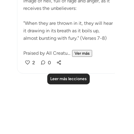
image of hell, full of rage and anger, as it
receives the unbelievers:
"When they are thrown in it, they will hear
it drawing in its breath as it boils up,
almost bursting with fury." (Verses 7-8)
Praised by All Creatu...
Ver más
2
0
Leer más lecciones