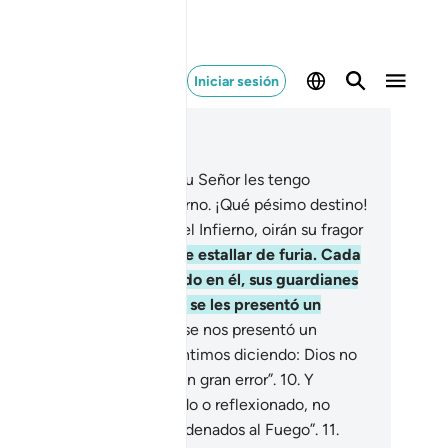
Iniciar sesión
er en contexto
ítulo 67, Página 562, Juz 29
Para quienes no creen en su Señor les tengo
eparado el castigo del Infierno. ¡Qué pésimo destino!
Cuando sean arrojados en el Infierno, oirán su fragor
entras hierve,
8
.
a punto de estallar de furia. Cada
z que un grupo sea arrojado en él, sus guardianes
s preguntarán: “¿Acaso no se les presentó un
onestador?”
9
.
Dirán: “Sí, se nos presentó un
onestador, pero lo desmentimos diciendo: Dios no
revelado nada y estás en un gran error”.
10
.
Y
regarán: “Si hubiéramos oído o reflexionado, no
taríamos ahora con los condenados al Fuego”.
11
.