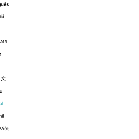
 into it
En
guês
es
ий
Dio
-
Sh
rment of Hell, and worst indeed is that
ไทย
No
No
e
ver
Más Tafsires
Pl
中文
Ver coyunturas
u
Reflexiones
ol
ili
sidra siddiqui
Th
hace 21 semanas
·
Referencias
aleya 67:8
yo
Việt
I was thinking about how many people
Mu