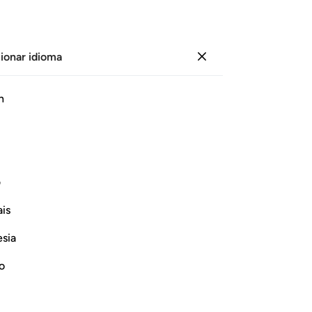
ionar idioma
Iniciar sesión
Le
h
Cap
6
.
ﲘ
ﲙ
ﲚ
ﲛﲜ
ﲝ
ﲞ
ﲟ
pr
7
.
rupo sea arrojado en él, sus guardianes
mi
ف
n amonestador?”
ve
is
le
Continuar leyendo
am
esia
am
ha 
no
ag
es