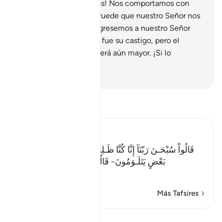
Dijeron: “¡Ay de nosotros! Nos comportamos con
mucha arrogancia.
32
.
Puede que nuestro Señor nos
conceda algo mejor, regresemos a nuestro Señor
con esperanza”.
33
.
Ese fue su castigo, pero el
castigo de la otra vida será aún mayor. ¡Si lo
supieran!
-
Sheikh Isa Garcia
Lee Tafsir
Ibn Kathir (Abridged)
قَالُواْ سُبْحَـنَ رَبّنَآ إِنَّا كُنَّا ظَـلِمِينَ- فَأَقْبَلَ بَعْضُهُمْ عَلَى
بَعْضٍ يَتَلَـوَمُونَ- قَالُواْ يوَيْلَنَآ إِنَّا كُنَّا طَـغِينَ- عَ
…
Leer más
Más Tafsires
Lecciones