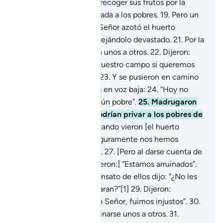
huerto, cuando juraron recoger sus frutos por la
mañana
18
.
y no dejar nada a los pobres.
19
.
Pero un
castigo enviado por tu Señor azotó el huerto
mientras dormían,
20
.
dejándolo devastado.
21
.
Por la
mañana, se despertaron unos a otros.
22
.
Dijeron:
“Vayamos temprano a nuestro campo si queremos
recoger la cosecha”[1].
23
.
Y se pusieron en camino
diciéndose unos a otros en voz baja:
24
.
“Hoy no
dejaremos entrar a ningún pobre”.
25
.
Madrugaron
convencidos de que podrían privar a los pobres de
su derecho.
26
.
Pero cuando vieron [el huerto
devastado] dijeron: “Seguramente nos hemos
equivocado de camino”.
27
.
[Pero al darse cuenta de
que sí era su huerto, dijeron:] “Estamos arruinados”.
28
.
Entonces, el más sensato de ellos dijo: “¿No les
había dicho que recordaran?”[1]
29
.
Dijeron:
“Glorificado sea nuestro Señor, fuimos injustos”.
30
.
Y comenzaron a recriminarse unos a otros.
31
.