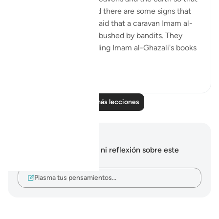
we may remember. And there are some signs that
are specific to us. It is said that a caravan Imam al-
Ghazali was on was ambushed by bandits. They
stole everything, including Imam al-Ghazali's books
and notes...
Ver más
38
0
Leer más lecciones
Notas y reflexiones
No tienes ninguna nota ni reflexión sobre este
versículo.
Plasma tus pensamientos…