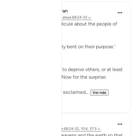
In the Shade of the Quran
hace 31 semanas
·
Referencias
aleya 68:24-33
The surah adds more ridicule about the people of
the garden:
'Early they went, strongly bent on their purpose.'
(Verse 25)
They certainly felt able to deprive others, or at least
to deprive themselves. Now for the surprise:
'When they saw it, they exclaimed...
Ver más
1
0
J Yousef
hace 4 años
·
Referencias
aleya 68:24-32, 10:6, 57:3
There are signs in the heavens and the earth so that