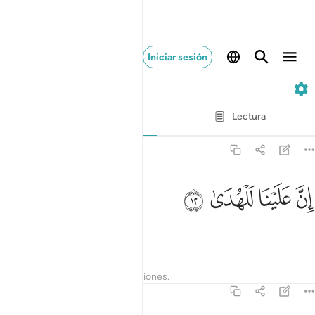
Iniciar sesión
92. Al-Láyl
Verso por verso
Lectura
Traducción
: Sheikh Isa Garcia
92:12
ﱋ
ﱌ
ن علينا للهدى ١٢
ﱍ
ﱎ
ِنَّ عَلَيْنَا لَلْهُدَىٰ ١٢
Evidencio la guía,
Tafsires
Lecciones
Reflexiones.
92:13