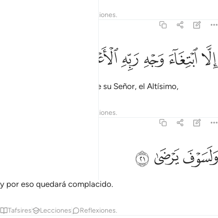
Tafsires
Lecciones
Reflexiones.
92:20
ﱰ
ﱱ
لا ابتغاء وجه ربه الاعلى ٢٠
ﱲ
ﱳ
ﱴ
ﱵ
ِلَّا ٱبْتِغَآءَ وَجْهِ رَبِّهِ ٱلْأَعْلَىٰ ٢٠
sino anhelando el Rostro de su Señor, el Altísimo,
Tafsires
Lecciones
Reflexiones.
92:21
ﱶ
لسوف يرضى ٢١
ﱷ
ﱸ
َلَسَوْفَ يَرْضَىٰ ٢١
y por eso quedará complacido.
Tafsires
Lecciones
Reflexiones.