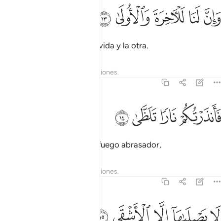
ﱏ
ﱐ
ﱑ
ان لنا للاخرة والاولى ١٣
ﱒ
ﱓ
َإِنَّ لَنَا لَلْـَٔاخِرَةَ وَٱلْأُولَىٰ ١٣
y a Mí me pertenecen esta vida y la otra.
Tafsires
Lecciones
Reflexiones.
92:14
ﱔ
انذرتكم نارا تلظى ١٤
ﱕ
ﱖ
ﱗ
َأَنذَرْتُكُمْ نَارًۭا تَلَظَّىٰ ١٤
Les he advertido sobre un fuego abrasador,
Tafsires
Lecciones
Reflexiones.
92:15
ﱘ
ﱙ
ا يصلاها الا الاشقى ١٥
ﱚ
ﱛ
ﱜ
َا يَصْلَىٰهَآ إِلَّا ٱلْأَشْقَى ١٥