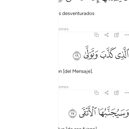
en el que solo ingresarán los desventurados
Tafsires
Lecciones
Reflexiones.
92:16
ﱝ
ﱞ
لذي كذب وتولى ١٦
ﱟ
ﱠ
لَّذِى كَذَّبَ وَتَوَلَّىٰ ١٦
que desmientan y se aparten [del Mensaje].
Tafsires
Lecciones
Reflexiones.
92:17
سيجنبها الاتقى ١٧
ﱡ
ﱢ
ﱣ
َسَيُجَنَّبُهَا ٱلْأَتْقَى ١٧