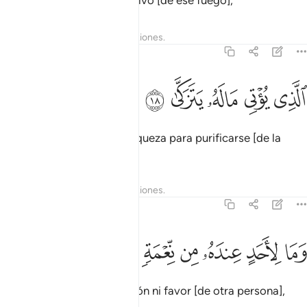
Pero el piadoso estará a salvo [de ese fuego],
Tafsires
Lecciones
Reflexiones.
92:18
ﱤ
ﱥ
لذي يوتي ماله يتزكى ١٨
ﱦ
ﱧ
ﱨ
لَّذِى يُؤْتِى مَالَهُۥ يَتَزَكَّىٰ ١٨
aquel que da parte de su riqueza para purificarse [de la
avaricia],
Tafsires
Lecciones
Reflexiones.
92:19
ﱩ
ﱪ
ﱫ
ﱬ
ما لاحد عنده من نعمة تجزى ١٩
ﱭ
ﱮ
ﱯ
َمَا لِأَحَدٍ عِندَهُۥ مِن نِّعْمَةٍۢ تُجْزَىٰٓ ١٩
no anhelando una retribución ni favor [de otra persona],