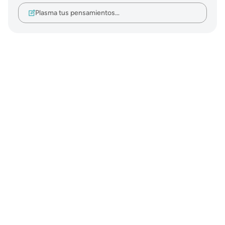
Plasma tus pensamientos…
Notes
placeholders
close