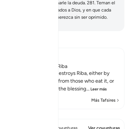
ustedes: que es condonarle la deuda.
281
.
Teman el
día en que serán retornados a Dios, y en que cada
persona reciba lo que merezca sin ser oprimido.
-
Sheikh Isa Garcia
Lee Tafsir
Ibn Kathir (Abridged)
Allah Does Not Bless Riba
Allah states that He destroys Riba, either by
removing this money from those who eat it, or
by depriving them of the blessing
…
Leer más
Más Tafsires
Ver Qiraat
Este versículo tiene 1 Coyunturas
Ver coyunturas