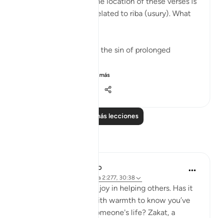
and righteous deeds. The location of these verses is
in the midst of verses related to riba (usury). What
does it mean?
1. Start a fresh life from the sin of prolonged
disbelief - riba.
2. When faith and ...
Ver más
15
1
273
Leer más lecciones
Reflexiones
Meagan Hotchkiss Trejo
hace 2 años
·
Referencias
aleya 2:277, 30:38
I've always found great joy in helping others. Has it
ever filled your heart with warmth to know you’ve
made a difference in someone's life? Zakat, a