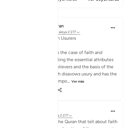
Lecciones
In the Shade of the Quran
hace 31 semanas
·
Referencias
aleya 2:277
In Perfect Contrast with Usurers
The surah here presents the case of faith and
righteousness, highlighting the essential attributes
of the community of believers and the basis of the
economic system which disavows usury and has the
firm foundation of the impo...
Ver más
0
0
81
Fazrul Ismail
hace 3 años
·
Referencias
aleya 2:277
There are 54 places in the Quran that tell about faith