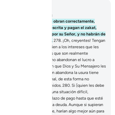
Leer en contexto
Capítulo 2, Página 47, Juz 3
277
.
Los creyentes que obran correctamente,
cumplen la oración prescrita y pagan el zakat,
serán recompensados por su Señor, y no habrán de
sentir temor ni tristeza.
278
.
¡Oh, creyentes! Tengan
temor de Dios y renuncien a los intereses que les
adeuden por usura, si es que son realmente
creyentes.
279
.
Pero si no abandonan el lucro a
través de la usura, sepan que Dios y Su Mensajero les
declaran la guerra. Quien abandona la usura tiene
derecho al capital original, de esta forma no
oprimirán ni serán oprimidos.
280
.
Si [quien les debe
un préstamo] atraviesa una situación difícil,
concédanle un nuevo plazo de pago hasta que esté
en condición de saldar la deuda. Aunque si supieran
la recompensa que tiene, harían algo mejor aún para