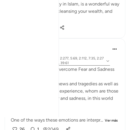
mandatory act of charity in Islam, is a wonderful way
to do just that. It's like cleansing your wealth, and
th...
Ver más
7
0
161
R. Ebied
hace 4 años
·
aleya 10:62, 46:13, 2:277, 5:69, 2:112, 7:35, 2:27
Referencias
4, 2:62, 2:38, 6:48, 39:61
Quranic Remedies to Overcome Fear and Sadness
Amidst difficult world news and tragedies as well as
daily trials that we may experience, whom are those
that can overcome fear and sadness, in this world
and the next?
One of the ways these emotions are interpr...
Ver más
26
1
2049