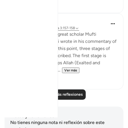
28
7
Iraj Marjan
hace 2 años
·
Referencias
aleya 3:157-158
According to what the great scholar Mufti
Naeemudin Muradabadi wrote in his commentary of
the following ayaat, At this point, three stages of
servitude are being described. The first stage is
where a servant worships Allah (Exalted and
Majestic) out of fear of...
Ver más
10
0
Leer más reflexiones
Notas y reflexiones
No tienes ninguna nota ni reflexión sobre este