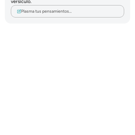
versículo.
Plasma tus pensamientos…
Notes
placeholders
close