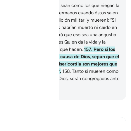
156
.
¡Oh, creyentes! No sean como los que niegan la
verdad y dicen de sus hermanos cuando éstos salen
de viaje o en una expedición militar [y mueren]: “Si
se hubieran quedado no habrían muerto ni caído en
batalla”, porque Dios hará que eso sea una angustia
en sus corazones. Dios es Quien da la vida y la
muerte. Dios ve todo lo que hacen.
157
.
Pero si los
matan o mueren por la causa de Dios, sepan que el
perdón de Dios y Su misericordia son mejores que
lo que puedan atesorar.
158
.
Tanto si mueren como
si caen por la causa de Dios, serán congregados ante
Dios.
-
Sheikh Isa Garcia
Lee Tafsir
Ibn Kathir (Abridged)