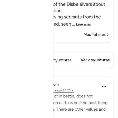
Prohibiting the Ideas of the Disbeleivers about
Death and Predestination
Allah forbids His believing servants from the
disbelievers' false creed, seen
…
Leer más
Más Tafsires
Ver Qiraat
Este versículo tiene 2 Coyunturas
Ver coyunturas
Lecciones
In the Shade of the Quran
hace 31 semanas
·
Referencias
aleya 3:157
Death, whether natural or in battle, does not
represent the end. Life on earth is not the best thing
God bestows on people. There are other values and
nobler considerations: