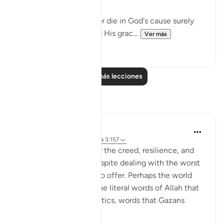
"If you should be slain or die in God's cause surely
forgiveness by God and His grac...
Ver más
1
0
Leer más lecciones
Reflexiones
Amer Abbas
hace 2 años
·
Referencias
aleya 3:157
The world is amazed by the creed, resilience, and
humanity of Gazans despite dealing with the worst
of what humanity has to offer. Perhaps the world
needs to know about the literal words of Allah that
forges such characteristics, words that Gazans
internalize ...
Ver más