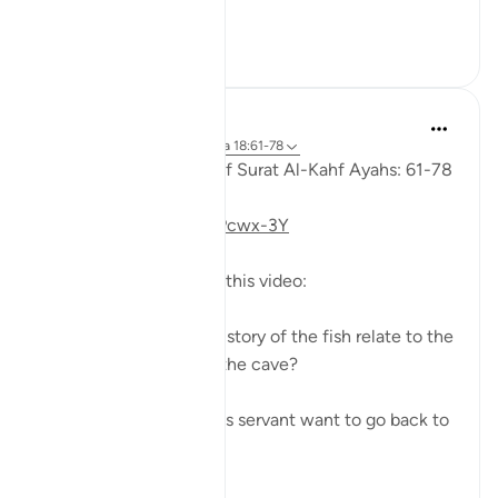
indeed...
Ver más
0
0
Fadel Soliman
hace 6 años
·
Referencias
aleya 18:61-78
Taddabor (Pondering) of Surat Al-Kahf Ayahs: 61-78
https://youtu.be/gkeAPcwx-3Y
Questions answered in this video:
- In what way does the story of the fish relate to the
story of the fellows of the cave?
- Why did Moses and his servant want to go back to
...
Ver más
6
0