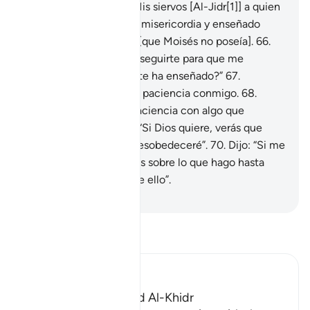
Encontraron a uno de Mis siervos [Al-Jidr[1]] a quien
había agraciado con Mi misericordia y enseñado
ciertos conocimientos [que Moisés no poseía].
66
.
Moisés le dijo: “¿Puedo seguirte para que me
enseñes la guía que se te ha enseñado?”
67
.
Respondió: “No tendrás paciencia conmigo.
68
.
¿Cómo podrías tener paciencia con algo que
desconoces?”
69
.
Dijo: “Si Dios quiere, verás que
seré paciente y no te desobedeceré”.
70
.
Dijo: “Si me
sigues, no me preguntes sobre lo que hago hasta
que te haga mención de ello”.
-
Sheikh Isa Garcia
Lee Tafsir
Ibn Kathir (Abridged)
The Story of Musa and Al-Khidr