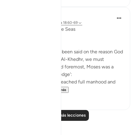
Salah Soltan
hace 7 años
·
Referencias
aleya 18:60-69
The Convergence of the Seas
Regardless of what has been said on the reason God
ordered Moses to seek Al-Khedhr, we must
remember that, first and foremost, Moses was a
veritable 'sea of knowledge':
[NOW WHEN [Moses] reached full manhood and
had become ma...
Ver más
1
0
Leer más lecciones
Reflexiones