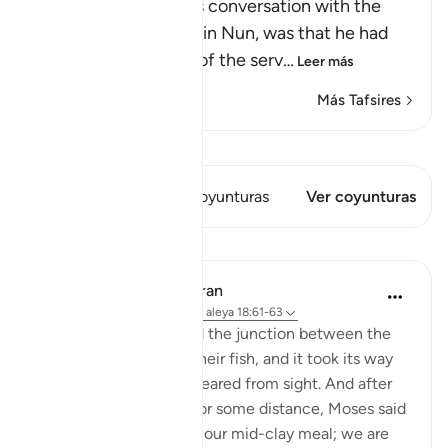
The reason for Musa's conversation with the
boy-servant, Yusha` bin Nun, was that he had
been told about one of the serv
…
Leer más
Más Tafsires
Ver Qiraat
Este versículo tiene 1 Coyunturas
Ver coyunturas
Lecciones
In the Shade of the Quran
hace 31 semanas
·
Referencias
aleya 18:61-63
But when they reached the junction between the
two seas, they forgot their fish, and it took its way
into the sea and disappeared from sight. And after
they had marched on for some distance, Moses said
to his servant: 'Bring us our mid-clay meal; we are