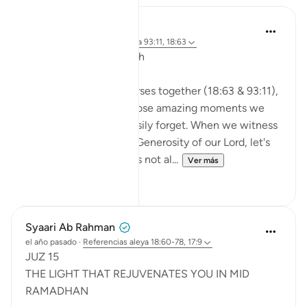
A Siddiqui
hace 2 años
·
Referencias
aleya 93:11, 18:63
🐟 Don't Forget the Fish
Reflecting on these verses together (18:63 & 93:11),
I was thinking about those amazing moments we
witness and then so easily forget. When we witness
the Power, Might, and Generosity of our Lord, let's
try to remember it. Let's not al...
Ver más
25
16
Syaari Ab Rahman
el año pasado
·
Referencias
aleya 18:60-78, 17:9
JUZ 15
THE LIGHT THAT REJUVENATES YOU IN MID
RAMADHAN