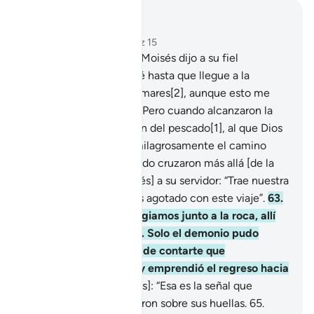
Leer en contexto
Capítulo 18, Página 301, Juz 15
60
.
[Recuerda] cuando Moisés dijo a su fiel
servidor[1]: “No desistiré hasta que llegue a la
confluencia de los dos mares[2], aunque esto me
lleve muchos años”.
61
.
Pero cuando alcanzaron la
confluencia se olvidaron del pescado[1], al que Dios
resucitó y emprendió milagrosamente el camino
hacia el mar.
62
.
Y cuando cruzaron más allá [de la
confluencia] dijo [Moisés] a su servidor: “Trae nuestra
comida, que nos hemos agotado con este viaje”.
63
.
Dijo: “Cuando nos refugiamos junto a la roca, allí
me olvidé del pescado. Solo el demonio pudo
hacer que me olvidara de contarte que
milagrosamente saltó y emprendió el regreso hacia
el mar”.
64
.
Dijo [Moisés]: “Esa es la señal que
buscábamos”, y regresaron sobre sus huellas.
65
.