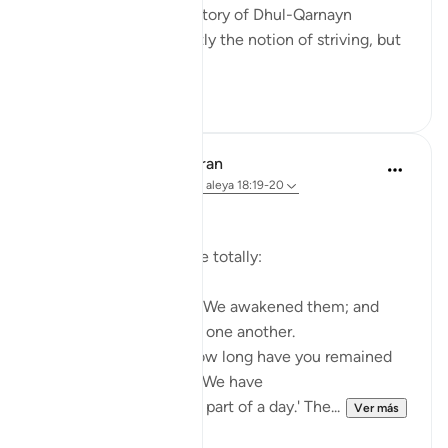
used to think that the story of Dhul-Qarnayn
emphasized most greatly the notion of striving, but
th...
Ver más
29
7
In the Shade of the Quran
hace 31 semanas
·
Referencias
aleya 18:19-20
The Sleepers Awake
Suddenly things change totally:
Such being their state, We awakened them; and
they began to question one another.
One of them asked: 'How long have you remained
thus?' They answered: 'We have
remained thus a day, or part of a day.' The...
Ver más
0
0