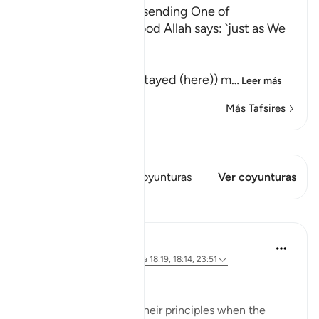
Their awakening and sending One of
Themselves to buy Food Allah says: `just as We
caused them to ...
كَمْ لَبِثْتُمْ
(How long have you stayed (here)) m
…
Leer más
Más Tafsires
Ver Qiraat
Este versículo tiene 1 Coyunturas
Ver coyunturas
Lecciones
Hammad Fahim
hace 3 años
·
Referencias
aleya 18:19, 18:14, 23:51
A Life of Purity
Many compromise on their principles when the