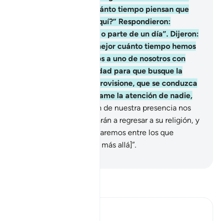
Uno de ellos dijo: “¿Cuánto tiempo piensan que
hemos permanecido aquí?” Respondieron:
“Permanecimos un día o parte de un día”. Dijeron:
“Nuestro Señor sabe mejor cuánto tiempo hemos
permanecido. Enviemos a uno de nosotros con
nuestro dinero a la ciudad para que busque la
mejor comida y nos aprovisione, que se conduzca
con sutileza y que no llame la atención de nadie,
20
.
porque si se enteran de nuestra presencia nos
apedrearán o nos obligarán a regresar a su religión, y
si eso sucede jamás estaremos entre los que
alcancen el éxito [en el más allá]”.
-
Sheikh Isa Garcia
Lee Tafsir
Ibn Kathir (Abridged)