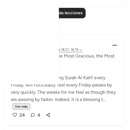
Leer más lecciones
Reflexiones
Razia Zahra
hace 4 años
·
Referencias
aleya 18:21, 18:19
In the Name of Allah, the Most Gracious, the Most
Merciful,
Those habitual of reciting Surah Al Kahf every
Friday, will noticeably feel every Friday passes by
very quickly. The weeks for me feel as though they
are passing by faster. Indeed, it is a blessing t...
Ver más
24
4