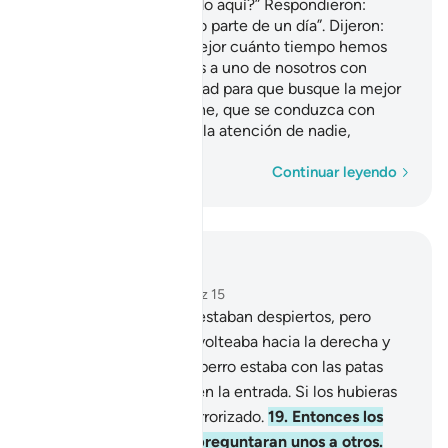
que hemos permanecido aquí?” Respondieron:
“Permanecimos un día o parte de un día”. Dijeron:
“Nuestro Señor sabe mejor cuánto tiempo hemos
permanecido. Enviemos a uno de nosotros con
nuestro dinero a la ciudad para que busque la mejor
comida y nos aprovisione, que se conduzca con
sutileza y que no llame la atención de nadie,
Palabra por palabra
Continuar leyendo
Leer en contexto
Capítulo 18, Página 295, Juz 15
18
.
Habrías creído que estaban despiertos, pero
estaban dormidos. Los volteaba hacia la derecha y
hacia la izquierda, y su perro estaba con las patas
delanteras extendidas en la entrada. Si los hubieras
visto, habrías huido aterrorizado.
19
.
Entonces los
desperté para que se preguntaran unos a otros.