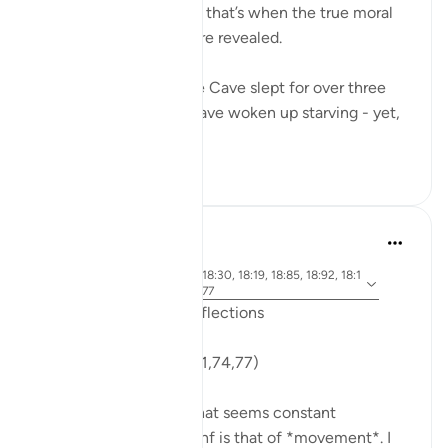
going gets tough - And that’s when the true moral
standards of a person are revealed.
The Companions of the Cave slept for over three
centuries. They must have woken up starving - yet,
when they...
Ver más
34
5
J Yousef
hace 6 años
·
aleya 18:71, 18:10, 18:30, 18:19, 18:85, 18:92, 18:1
Referencias
4, 18:74, 18:89, 18:77
Friday Surat al-Kahf Reflections
'So they set out...' (18:71,74,77)
One recurring theme that seems constant
throughout Surat al-Kahf is that of *movement*. I