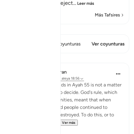
times, and how they reject
…
Leer más
Más Tafsires
Ver Qiraat
Este versículo tiene 1 Coyunturas
Ver coyunturas
Lecciones
In the Shade of the Quran
hace 31 semanas
·
Referencias
aleya 18:56
Answering such demands in Ayah 55 is not a matter
for God's messengers to decide. God's rule, which
applied to past communities, meant that when
miracles were given and people continued to
disbelieve, they were destroyed. To do this, or to
cause a scourge to o...
Ver más
0
0