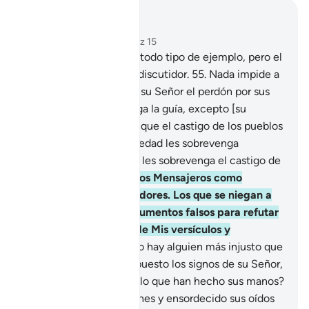
Leer en contexto
Capítulo 18, Página 300, Juz 15
54
.
Expuse en el Corán todo tipo de ejemplo, pero el
ser humano es un gran discutidor.
55
.
Nada impide a
la gente creer o pedir a su Señor el perdón por sus
pecados cuando les llega la guía, excepto [su
reclamo desafiante de] que el castigo de los pueblos
[perversos] de la antigüedad les sobrevenga
[también] a ellos, o que les sobrevenga el castigo de
inmediato.
56
.
Envié a los Mensajeros como
albriciadores y advertidores. Los que se niegan a
creer discuten con argumentos falsos para refutar
la Verdad y se burlan de Mis versículos y
advertencias.
57
.
Acaso hay alguien más injusto que
quien habiéndosele expuesto los signos de su Señor,
los niega y se olvida de lo que han hecho sus manos?
He cubierto sus corazones y ensordecido sus oídos