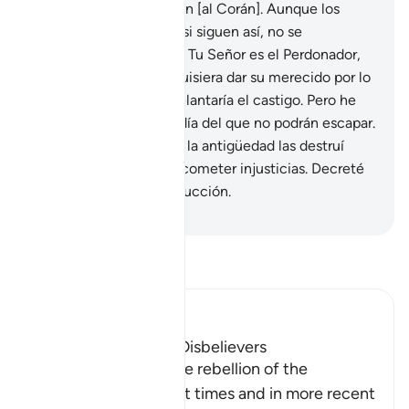
para que no lo entiendan [al Corán]. Aunque los
invites a seguir la guía, si siguen así, no se
encaminarán jamás.
58
.
Tu Señor es el Perdonador,
Misericordioso. Si les quisiera dar su merecido por lo
que cometieron les adelantaría el castigo. Pero he
prefijado para ellos un día del que no podrán escapar.
59
.
A otras ciudades de la antigüedad las destruí
cuando comenzaron a cometer injusticias. Decreté
una fecha para su destrucción.
-
Sheikh Isa Garcia
Lee Tafsir
Ibn Kathir (Abridged)
The Rebellion of the Disbelievers
Allah tells us about the rebellion of the
disbelievers in ancient times and in more recent