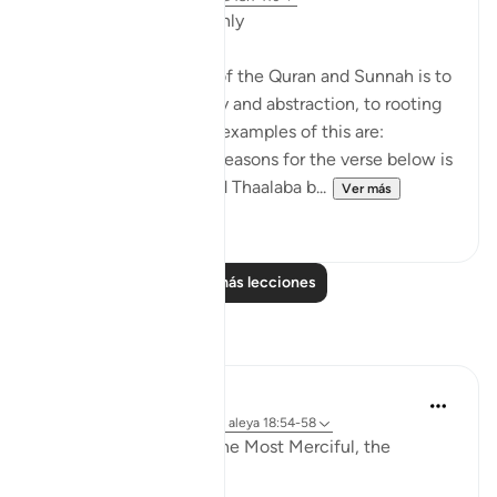
Applicable Research Only
The general approach of the Quran and Sunnah is to
move away from theory and abstraction, to rooting
and application. Some examples of this are:
1. One of the reported reasons for the verse below is
that Maaz bin Jabal and Thaalaba b...
Ver más
9
2
Leer más lecciones
Reflexiones
Razia Zahra
hace 19 semanas
·
Referencias
aleya 18:54-58
In the Name of Allah, the Most Merciful, the
Especially Merciful,