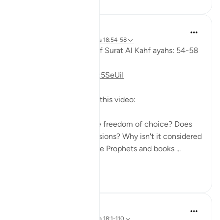
Fadel Soliman
hace 6 años
·
Referencias
aleya 18:54-58
Taddabor (Pondering) of Surat Al Kahf ayahs: 54-58
https://youtu.be/iNMPz5SeUiI
Questions answered in this video:
-Do human beings have freedom of choice? Does
God influence our decisions? Why isn't it considered
coercion when there are Prophets and books ...
Ver más
10
0
Salah Soltan
hace 8 años
·
Referencias
aleya 18:1-110