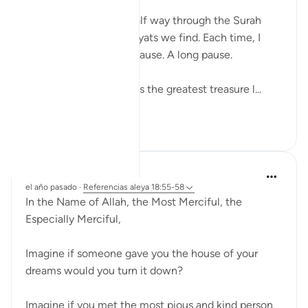
Suratul Kahf. Almost half way through the Surah
these are the blessed ayats we find. Each time, I
come to these ayats I pause. A long pause.
We need the Qur’an. It is the greatest treasure l...
Ver más
28
11
Razia Zahra
el año pasado
·
Referencias
aleya 18:55-58
In the Name of Allah, the Most Merciful, the
Especially Merciful,
Imagine if someone gave you the house of your
dreams would you turn it down?
Imagine if you met the most pious and kind person