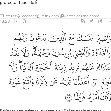
protector fuera de Él.
Tafsires
Lecciones
Reflexiones.
Contenido relacionado
18:28
ﱁ
ﱂ
ﱃ
ﱄ
ﱅ
ﱆ
اصبر نفسك مع الذين يدعون ربهم بالغداة والعشي يريدون وجهه ولا تعد عين
َٱصْبِرْ نَفْسَكَ مَعَ ٱلَّذِينَ يَدْعُونَ رَبَّهُم بِٱلْغَدَوٰةِ وَٱلْعَشِىِّ يُرِيدُونَ وَجْهَهُۥ ۖ وَل
ﱇ
ﱈ
ﱉ
ﱊﱋ
ﱌ
ﱍ
ﱎ
ﱏ
ﱐ
ﱑ
ﱒ
ﱓﱔ
ﱕ
ﱖ
ﱗ
ﱘ
ﱙ
ﱚ
ﱛ
ﱜ
ﱝ
ﱞ
ﱟ
ﱠ
ﱡ
Reúnete con quienes invocan a su Señor por la mañana y