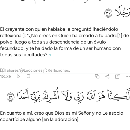
ﱪ
ﱫ
El creyente con quien hablaba le preguntó [haciéndolo
reflexionar]: “¿No crees en Quien ha creado a tu padre[1] de
polvo, luego a toda su descendencia de un óvulo
fecundado, y te ha dado la forma de un ser humano con
todas sus facultades?
1
Tafsires
Lecciones
Reflexiones.
18:38
ﱬ
ﱭ
ﱮ
ﱯ
اكنا هو الله ربي ولا اشرك بربي احدا ٣٨
ﱰ
ﱱ
ﱲ
ﱳ
ﱴ
َّـٰكِنَّا۠ هُوَ ٱللَّهُ رَبِّى وَلَآ أُشْرِكُ بِرَبِّىٓ أَحَدًۭا ٣٨
En cuanto a mí, creo que Dios es mi Señor y no Le asocio
copartícipe alguno [en la adoración].