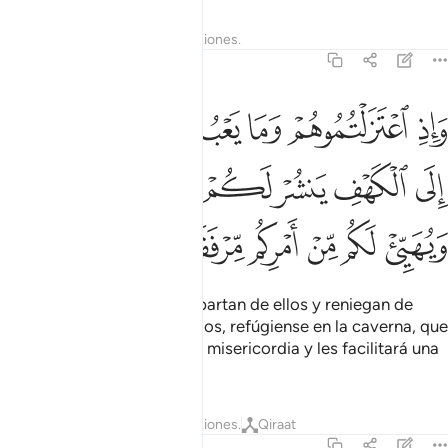
Tafsires
Lecciones
Reflexiones.
18:16
ﱁ
ﱂ
ﱃ
ﱄ
ﱅ
ﱆ
ﱇ
اذ اعتزلتموهم وما يعبدون الا الله فاووا الى الكهف ينشر لكم ربكم من
َإِذِ ٱعْتَزَلْتُمُوهُمْ وَمَا يَعْبُدُونَ إِلَّا ٱللَّهَ فَأْوُۥٓا۟ إِلَى ٱلْكَهْفِ يَنشُرْ لَكُمْ رَب
ﱈ
ﱉ
ﱊ
ﱋ
ﱌ
ﱍ
ﱎ
ﱏ
ﱐ
ﱑ
ﱒ
ﱓ
ﱔ
[Dijo uno de ellos:] “Si se apartan de ellos y reniegan de
cuanto adoran en vez de Dios, refúgiense en la caverna, que
su Señor los cubrirá con Su misericordia y les facilitará una
salida a su situación”.
Tafsires
Lecciones
Reflexiones.
Qiraat
18:17