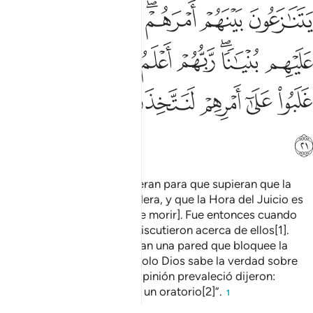
ﱏ
ﱐ
ﱑﱒ
ﱓ
ﱔ
ﱕ
ﱖﱗ
ﱘ
ﱙ
ﱚﱛ
ﱜ
ﱝ
ﱞ
ﱟ
ﱠ
ﱡ
ﱢ
ﱣ
ﱤ
Pero hice que los descubrieran para que supieran que la
promesa de Dios es verdadera, y que la Hora del Juicio es
indubitable [y luego los hice morir]. Fue entonces cuando
los habitantes del pueblo discutieron acerca de ellos[1].
Algunos dijeron: “Construyan una pared que bloquee la
entrada de la cueva, pues solo Dios sabe la verdad sobre
ellos”. Pero aquellos cuya opinión prevaleció dijeron:
“Construyamos sobre ellos un oratorio[2]”.
1