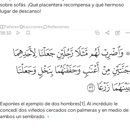
sobre sofás. ¡Qué placentera recompensa y qué hermoso
lugar de descanso!
Tafsires
Lecciones
Reflexiones.
18:32
ﲮ ﲯ
ﲰ
ﲱ
ﲲ
ﲳ
ﲴ
اضرب لهم مثلا رجلين جعلنا لاحدهما جنتين من اعناب وحففناهما بنخل وج
َٱضْرِبْ لَهُم مَّثَلًۭا رَّجُلَيْنِ جَعَلْنَا لِأَحَدِهِمَا جَنَّتَيْنِ مِنْ أَعْنَـٰبٍۢ وَحَفَفْنَـٰهُ
ﲵ
ﲶ
ﲷ
ﲸ
ﲹ
ﲺ
ﲻ
ﲼ
ﲽ
Exponles el ejemplo de dos hombres[1]. Al incrédulo le
concedí dos viñedos cercados con palmeras y en medio de
ambos un sembrado.
1