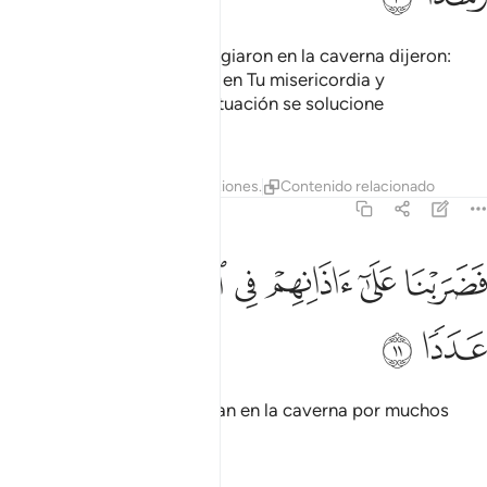
Cuando los jóvenes se refugiaron en la caverna dijeron:
“¡Señor nuestro! Acógenos en Tu misericordia y
concédenos que nuestra situación se solucione
correctamente”.
Tafsires
Lecciones
Reflexiones.
Contenido relacionado
18:11
ﲏ
ﲐ
ﲑ
ﲒ
ضربنا على اذانهم في الكهف سنين عددا ١١
ﲓ
ﲔ
َضَرَبْنَا عَلَىٰٓ ءَاذَانِهِمْ فِى ٱلْكَهْفِ سِنِينَ عَدَدًۭا ١١
ﲕ
ﲖ
Entonces hice que durmieran en la caverna por muchos
años.