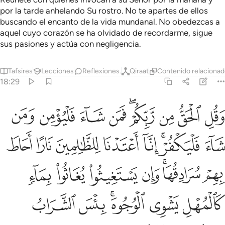
por la tarde anhelando Su rostro. No te apartes de ellos
buscando el encanto de la vida mundanal. No obedezcas a
aquel cuyo corazón se ha olvidado de recordarme, sigue
sus pasiones y actúa con negligencia.
Tafsires
Lecciones
Reflexiones.
Qiraat
Contenido relaciona
18:29
ﱢ
ﱣ
ﱤ
ﱥﱦ
ﱧ
ﱨ
ﱩ
ﱪ
قل الحق من ربكم فمن شاء فليومن ومن شاء فليكفر انا اعتدنا للظالمي
َقُلِ ٱلْحَقُّ مِن رَّبِّكُمْ ۖ فَمَن شَآءَ فَلْيُؤْمِن وَمَن شَآءَ فَلْيَكْفُرْ ۚ إِنَّآ أَعْتَدْنَا لِلظ
ﱫ
ﱬﱭ
ﱮ
ﱯ
ﱰ
ﱱ
ﱲ
ﱳ
ﱴﱵ
ﱶ
ﱷ
ﱸ
ﱹ
ﱺ
ﱻ
ﱼﱽ
ﱾ
ﱿ