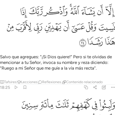
ﲒ
ﲓ
ﲔ
ﲕﲖ
ﲗ
ﲘ
ﲙ
لا ان يشاء الله واذكر ربك اذا نسيت وقل عسى ان يهدين ربي لاقرب من ه
ِلَّآ أَن يَشَآءَ ٱللَّهُ ۚ وَٱذْكُر رَّبَّكَ إِذَا نَسِيتَ وَقُلْ عَسَىٰٓ أَن يَهْدِيَنِ رَبِّى لِأَقْ
ﲚ
ﲛ
ﲜ
ﲝ
ﲞ
ﲟ
ﲠ
ﲡ
ﲢ
ﲣ
ﲤ
Salvo que agregues: “¡Si Dios quiere!” Pero si te olvidas de
mencionar a tu Señor, invoca su nombre y reza diciendo:
“Ruego a mi Señor que me guíe a la vía más recta”.
Tafsires
Lecciones
Reflexiones.
Contenido relacionado
18:25
ﲥ
ﲦ
ﲧ
ﲨ
ﲩ
لبثوا في كهفهم ثلاث ماية سنين وازدادوا تسعا ٢٥
ﲪ
َلَبِثُوا۟ فِى كَهْفِهِمْ ثَلَـٰثَ مِا۟ئَةٍۢ سِنِينَ وَٱزْدَادُوا۟ تِسْعًۭا ٢٥