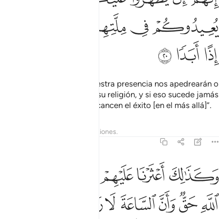
ﳆ
ﳇ
ﳈ
ﳉ
ﳊ
ﳋ
ﳌ
ﳍ
porque si se enteran de nuestra presencia nos apedrearán o
nos obligarán a regresar a su religión, y si eso sucede jamás
estaremos entre los que alcancen el éxito [en el más allá]”.
Tafsires
Lecciones
Reflexiones.
18:21
ﱁ
ﱂ
ﱃ
ﱄ
ﱅ
ﱆ
كذالك اعثرنا عليهم ليعلموا ان وعد الله حق وان الساعة لا ريب فيها اذ ي
َكَذَٰلِكَ أَعْثَرْنَا عَلَيْهِمْ لِيَعْلَمُوٓا۟ أَنَّ وَعْدَ ٱللَّهِ حَقٌّۭ وَأَنَّ ٱلسَّاعَةَ لَا رَيْب
ﱇ
ﱈ
ﱉ
ﱊ
ﱋ
ﱌ
ﱍ
ﱎ