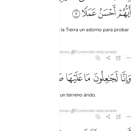
ﱨ
ﱩ
ﱪ
ﱫ
He hecho de cuanto hay en la Tierra un adorno para probar
quién obra mejor,
Tafsires
Lecciones
Reflexiones.
Contenido relacionado
18:8
ﱬ
ﱭ
ﱮ
انا لجاعلون ما عليها صعيدا جرزا ٨
ﱯ
ﱰ
ﱱ
ﱲ
َإِنَّا لَجَـٰعِلُونَ مَا عَلَيْهَا صَعِيدًۭا جُرُزًا ٨
pero luego la convertiré en un terreno árido.
Tafsires
Lecciones
Reflexiones.
Contenido relacionado
18:9