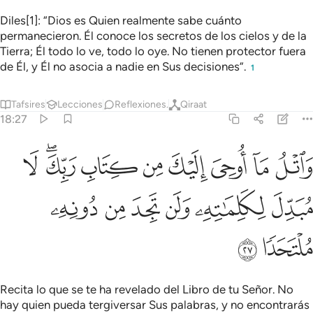
Diles[1]: “Dios es Quien realmente sabe cuánto
permanecieron. Él conoce los secretos de los cielos y de la
Tierra; Él todo lo ve, todo lo oye. No tienen protector fuera
de Él, y Él no asocia a nadie en Sus decisiones”.
1
Tafsires
Lecciones
Reflexiones.
Qiraat
18:27
ﳉ
ﳊ
ﳋ
ﳌ
ﳍ
ﳎ
ﳏﳐ
ﳑ
اتل ما اوحي اليك من كتاب ربك لا مبدل لكلماته ولن تجد من دونه ملتحدا
َٱتْلُ مَآ أُوحِىَ إِلَيْكَ مِن كِتَابِ رَبِّكَ ۖ لَا مُبَدِّلَ لِكَلِمَـٰتِهِۦ وَلَن تَجِدَ مِن دُونِ
ﳒ
ﳓ
ﳔ
ﳕ
ﳖ
ﳗ
ﳘ
ﳙ
Recita lo que se te ha revelado del Libro de tu Señor. No
hay quien pueda tergiversar Sus palabras, y no encontrarás