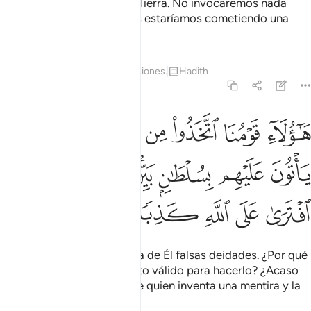
Señor de los cielos y de la Tierra. No invocaremos nada
fuera de Él, si lo hiciéramos estaríamos cometiendo una
desviación.
Tafsires
Lecciones
Reflexiones.
Hadith
18:15
ﳃ
ﳄ
ﳅ
ﳆ
ﳇ
ﳈﳉ
ﳊ
اولاء قومنا اتخذوا من دونه الهة لولا ياتون عليهم بسلطان بين فمن اظلم
َـٰٓؤُلَآءِ قَوْمُنَا ٱتَّخَذُوا۟ مِن دُونِهِۦٓ ءَالِهَةًۭ ۖ لَّوْلَا يَأْتُونَ عَلَيْهِم بِسُلْط
ﳋ
ﳌ
ﳍ
ﳎﳏ
ﳐ
ﳑ
ﳒ
ﳓ
ﳔ
ﳕ
ﳖ
ﳗ
Nuestro pueblo adora fuera de Él falsas deidades. ¿Por qué
no presentan un fundamento válido para hacerlo? ¿Acaso
hay alguien más injusto que quien inventa una mentira y la
atribuye a Dios?”