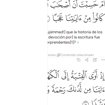
ﱳ
ﱴ
ﱵ
ﱶ
ﱷ
م حسبت ان اصحاب الكهف والرقيم كانوا من اياتنا عجبا ٩
ﱸ
َمْ حَسِبْتَ أَنَّ أَصْحَـٰبَ ٱلْكَهْفِ وَٱلرَّقِيمِ كَانُوا۟ مِنْ ءَايَـٰتِنَا عَجَبًا ٩
ﱹ
ﱺ
ﱻ
ﱼ
ﱽ
¿Acaso consideras [¡Oh, Mujámmad!] que la historia de los
jóvenes de la caverna y [su devoción por] la escritura fue
uno de Mis milagros más sorprendentes[1]?
1
Tafsires
Lecciones
Reflexiones.
Contenido relacionado
18:10
ﱾ
ﱿ
ﲀ
ﲁ
ﲂ
ﲃ
ﲄ
ذ اوى الفتية الى الكهف فقالوا ربنا اتنا من لدنك رحمة وهيي لنا من امرنا 
ِذْ أَوَى ٱلْفِتْيَةُ إِلَى ٱلْكَهْفِ فَقَالُوا۟ رَبَّنَآ ءَاتِنَا مِن لَّدُنكَ رَحْمَةًۭ وَهَيِّئْ لَن
ﲅ
ﲆ
ﲇ
ﲈ
ﲉ
ﲊ
ﲋ
ﲌ
ﲍ
ﲎ