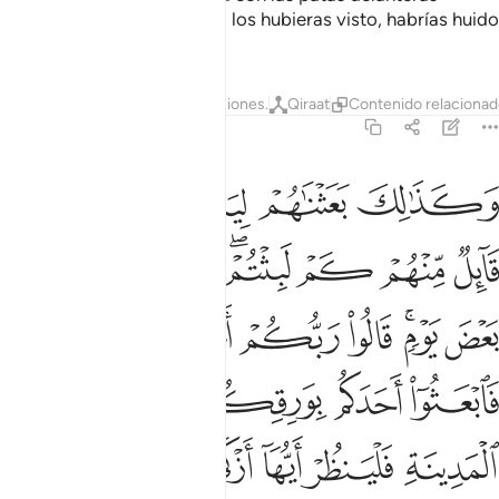
extendidas en la entrada. Si los hubieras visto, habrías huido
aterrorizado.
Tafsires
Lecciones
Reflexiones.
Qiraat
Contenido relaciona
18:19
ﲖ
ﲗ
ﲘ
ﲙﲚ
ﲛ
كذالك بعثناهم ليتساءلوا بينهم قال قايل منهم كم لبثتم قالوا لبثنا يوما
َكَذَٰلِكَ بَعَثْنَـٰهُمْ لِيَتَسَآءَلُوا۟ بَيْنَهُمْ ۚ قَالَ قَآئِلٌۭ مِّنْهُمْ كَمْ لَبِثْتُمْ ۖ قَالُوا
ﲜ
ﲝ
ﲞ
ﲟﲠ
ﲡ
ﲢ
ﲣ
ﲤ
ﲥ
ﲦﲧ
ﲨ
ﲩ
ﲪ
ﲫ
ﲬ
ﲭ
ﲮ
ﲯ
ﲰ
ﲱ
ﲲ
ﲳ
ﲴ
ﲵ
ﲶ