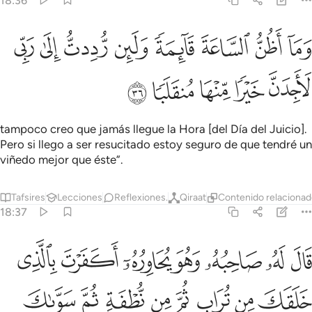
18:36
ﱎ
ﱏ
ﱐ
ﱑ
ﱒ
ﱓ
ﱔ
ما اظن الساعة قايمة ولين رددت الى ربي لاجدن خيرا منها منقلبا ٣٦
ﱕ
َمَآ أَظُنُّ ٱلسَّاعَةَ قَآئِمَةًۭ وَلَئِن رُّدِدتُّ إِلَىٰ رَبِّى لَأَجِدَنَّ خَيْرًۭا مِّنْهَا مُن
ﱖ
ﱗ
ﱘ
ﱙ
ﱚ
tampoco creo que jamás llegue la Hora [del Día del Juicio].
Pero si llego a ser resucitado estoy seguro de que tendré un
viñedo mejor que éste”.
Tafsires
Lecciones
Reflexiones.
Qiraat
Contenido relaciona
18:37
ﱛ
ﱜ
ﱝ
ﱞ
ﱟ
ﱠ
ﱡ
ال له صاحبه وهو يحاوره اكفرت بالذي خلقك من تراب ثم من نطفة ثم س
َالَ لَهُۥ صَاحِبُهُۥ وَهُوَ يُحَاوِرُهُۥٓ أَكَفَرْتَ بِٱلَّذِى خَلَقَكَ مِن تُرَابٍۢ ثُمَّ مِن
ﱢ
ﱣ
ﱤ
ﱥ
ﱦ
ﱧ
ﱨ
ﱩ