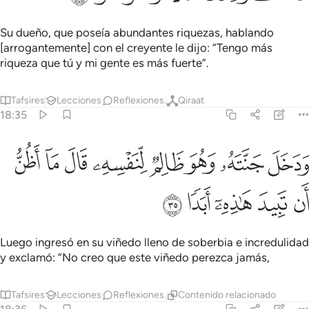
Su dueño, que poseía abundantes riquezas, hablando
[arrogantemente] con el creyente le dijo: “Tengo más
riqueza que tú y mi gente es más fuerte”.
Tafsires
Lecciones
Reflexiones.
Qiraat
18:35
ﱁ
ﱂ
ﱃ
ﱄ
ﱅ
ﱆ
دخل جنته وهو ظالم لنفسه قال ما اظن ان تبيد هاذه ابدا ٣٥
ﱇ
ﱈ
َدَخَلَ جَنَّتَهُۥ وَهُوَ ظَالِمٌۭ لِّنَفْسِهِۦ قَالَ مَآ أَظُنُّ أَن تَبِيدَ هَـٰذِهِۦٓ أَبَدًۭا ٣٥
ﱉ
ﱊ
ﱋ
ﱌ
ﱍ
Luego ingresó en su viñedo lleno de soberbia e incredulidad
y exclamó: “No creo que este viñedo perezca jamás,
Tafsires
Lecciones
Reflexiones.
Contenido relacionado