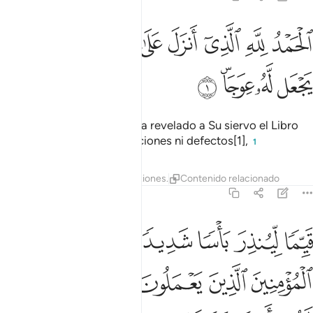
ﲭ
ﲮ
ﲯ
ﲰ
ﲱ
ﲲ
لحمد لله الذي انزل على عبده الكتاب ولم يجعل له عوجا ١
ﲳ
ﲴ
لْحَمْدُ لِلَّهِ ٱلَّذِىٓ أَنزَلَ عَلَىٰ عَبْدِهِ ٱلْكِتَـٰبَ وَلَمْ يَجْعَل لَّهُۥ عِوَجَاۜ ١
ﲵ
ﲶ
ﲷﲸ
ﲹ
¡Alabado sea Dios! Quien ha revelado a Su siervo el Libro
en el que no hay contradicciones ni defectos[1],
1
Tafsires
Lecciones
Reflexiones.
Contenido relacionado
18:2
ﲺ
ﲻ
ﲼ
ﲽ
ﲾ
ﲿ
ﳀ
يما لينذر باسا شديدا من لدنه ويبشر المومنين الذين يعملون الصالحات ا
َيِّمًۭا لِّيُنذِرَ بَأْسًۭا شَدِيدًۭا مِّن لَّدُنْهُ وَيُبَشِّرَ ٱلْمُؤْمِنِينَ ٱلَّذِينَ يَعْمَلُو
ﳁ
ﳂ
ﳃ
ﳄ
ﳅ