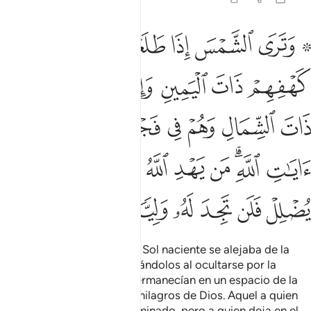
ﱕ ﱖ
ﱗ
ﱘ
ﱙ
ﱚ
ﱛ
ترى الشمس اذا طلعت تزاور عن كهفهم ذات اليمين واذا غربت تقرضهم ذ
َتَرَى ٱلشَّمْسَ إِذَا طَلَعَت تَّزَٰوَرُ عَن كَهْفِهِمْ ذَاتَ ٱلْيَمِينِ وَإِذَا غَرَبَت تَّقْر
ﱜ
ﱝ
ﱞ
ﱟ
ﱠ
ﱡ
ﱢ
ﱣ
ﱤ
ﱥ
ﱦ
ﱧﱨ
ﱩ
ﱪ
ﱫ
ﱬﱭ
ﱮ
ﱯ
ﱰ
ﱱ
ﱲﱳ
ﱴ
ﱵ
ﱶ
ﱷ
ﱸ
ﱹ
ﱺ
ﱻ
Se podía observar cómo el Sol naciente se alejaba de la
caverna por la derecha dejándolos al ocultarse por la
izquierda, mientras ellos permanecían en un espacio de la
misma. Este es uno de los milagros de Dios. Aquel a quien
Dios guíe estará bien encaminado, pero a quien deja en el