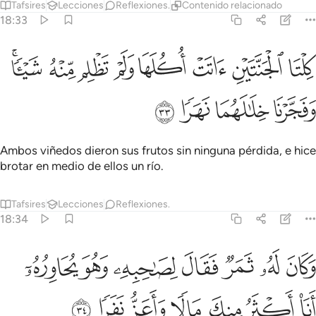
Tafsires
Lecciones
Reflexiones.
Contenido relacionado
18:33
ﲾ
ﲿ
ﳀ
ﳁ
ﳂ
ﳃ
ﳄ
لتا الجنتين اتت اكلها ولم تظلم منه شييا وفجرنا خلالهما نهرا ٣٣
ﳅﳆ
ِلْتَا ٱلْجَنَّتَيْنِ ءَاتَتْ أُكُلَهَا وَلَمْ تَظْلِم مِّنْهُ شَيْـًۭٔا ۚ وَفَجَّرْنَا خِلَـٰلَهُمَا نَهَرً
ﳇ
ﳈ
ﳉ
ﳊ
Ambos viñedos dieron sus frutos sin ninguna pérdida, e hice
brotar en medio de ellos un río.
Tafsires
Lecciones
Reflexiones.
18:34
ﳋ
ﳌ
ﳍ
ﳎ
ﳏ
ﳐ
كان له ثمر فقال لصاحبه وهو يحاوره انا اكثر منك مالا واعز نفرا ٣٤
ﳑ
َكَانَ لَهُۥ ثَمَرٌۭ فَقَالَ لِصَـٰحِبِهِۦ وَهُوَ يُحَاوِرُهُۥٓ أَنَا۠ أَكْثَرُ مِنكَ مَالًۭا وَ
ﳒ
ﳓ
ﳔ
ﳕ
ﳖ
ﳗ
ﳘ