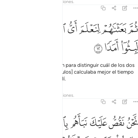
Tafsires
Lecciones
Reflexiones.
18:12
ﲗ
ﲘ
ﲙ
ﲚ
م بعثناهم لنعلم اي الحزبين احصى لما لبثوا امدا ١٢
ﲛ
ﲜ
ﲝ
ُمَّ بَعَثْنَـٰهُمْ لِنَعْلَمَ أَىُّ ٱلْحِزْبَيْنِ أَحْصَىٰ لِمَا لَبِثُوٓا۟ أَمَدًۭا ١٢
ﲞ
ﲟ
ﲠ
Luego hice que despertaran para distinguir cuál de los dos
grupos [creyentes e incrédulos] calculaba mejor el tiempo
que habían permanecido allí.
Tafsires
Lecciones
Reflexiones.
18:13
ﲡ
ﲢ
ﲣ
ﲤ
ﲥﲦ
ﲧ
حن نقص عليك نباهم بالحق انهم فتية امنوا بربهم وزدناهم هدى ١٣
ﲨ
َّحْنُ نَقُصُّ عَلَيْكَ نَبَأَهُم بِٱلْحَقِّ ۚ إِنَّهُمْ فِتْيَةٌ ءَامَنُوا۟ بِرَبِّهِمْ وَزِدْنَـٰهُمْ هُدًۭ