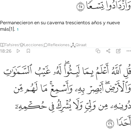
ﲫ
ﲬ
ﲭ
Permanecieron en su caverna trescientos años y nueve
más[1].
1
Tafsires
Lecciones
Reflexiones.
Qiraat
18:26
ﲮ
ﲯ
ﲰ
ﲱ
ﲲﲳ
ﲴ
ﲵ
ﲶ
ل الله اعلم بما لبثوا له غيب السماوات والارض ابصر به واسمع ما لهم
ُلِ ٱللَّهُ أَعْلَمُ بِمَا لَبِثُوا۟ ۖ لَهُۥ غَيْبُ ٱلسَّمَـٰوَٰتِ وَٱلْأَرْضِ ۖ أَبْصِرْ بِهِ
ﲷﲸ
ﲹ
ﲺ
ﲻﲼ
ﲽ
ﲾ
ﲿ
ﳀ
ﳁ
ﳂ
ﳃ
ﳄ
ﳅ
ﳆ
ﳇ
ﳈ