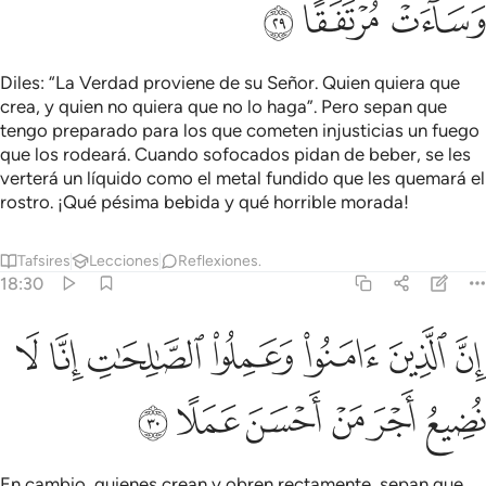
ﲀ
ﲁ
ﲂ
Diles: “La Verdad proviene de su Señor. Quien quiera que
crea, y quien no quiera que no lo haga”. Pero sepan que
tengo preparado para los que cometen injusticias un fuego
que los rodeará. Cuando sofocados pidan de beber, se les
verterá un líquido como el metal fundido que les quemará el
rostro. ¡Qué pésima bebida y qué horrible morada!
Tafsires
Lecciones
Reflexiones.
18:30
ﲃ
ﲄ
ﲅ
ﲆ
ﲇ
ن الذين امنوا وعملوا الصالحات انا لا نضيع اجر من احسن عملا ٣٠
ﲈ
ﲉ
ِنَّ ٱلَّذِينَ ءَامَنُوا۟ وَعَمِلُوا۟ ٱلصَّـٰلِحَـٰتِ إِنَّا لَا نُضِيعُ أَجْرَ مَنْ أَحْسَنَ عَمَلًا ٠
ﲊ
ﲋ
ﲌ
ﲍ
ﲎ
ﲏ
En cambio, quienes crean y obren rectamente, sepan que