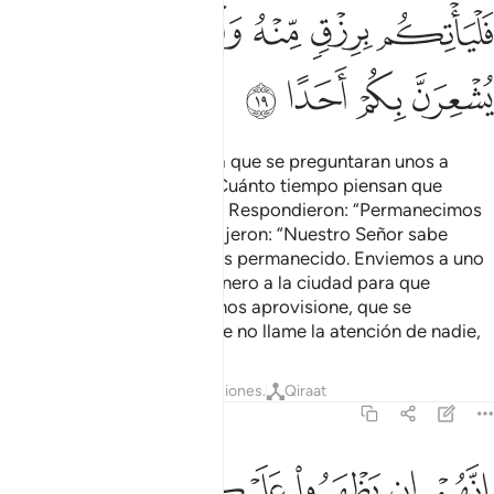
ﲷ
ﲸ
ﲹ
ﲺ
ﲻ
ﲼ
ﲽ
ﲾ
ﲿ
Entonces los desperté para que se preguntaran unos a
otros. Uno de ellos dijo: “¿Cuánto tiempo piensan que
hemos permanecido aquí?” Respondieron: “Permanecimos
un día o parte de un día”. Dijeron: “Nuestro Señor sabe
mejor cuánto tiempo hemos permanecido. Enviemos a uno
de nosotros con nuestro dinero a la ciudad para que
busque la mejor comida y nos aprovisione, que se
conduzca con sutileza y que no llame la atención de nadie,
Tafsires
Lecciones
Reflexiones.
Qiraat
18:20
ﳀ
ﳁ
ﳂ
ﳃ
ﳄ
ﳅ
نهم ان يظهروا عليكم يرجموكم او يعيدوكم في ملتهم ولن تفلحوا اذا ابدا ٠
ِنَّهُمْ إِن يَظْهَرُوا۟ عَلَيْكُمْ يَرْجُمُوكُمْ أَوْ يُعِيدُوكُمْ فِى مِلَّتِهِمْ وَلَن تُفْلِحُوٓا۟ إِ