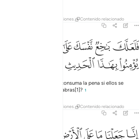
dicen sino mentiras.
Tafsires
Lecciones
Reflexiones.
Contenido relacionado
18:6
ﱔ
ﱕ
ﱖ
ﱗ
ﱘ
ﱙ
ﱚ
لعلك باخع نفسك على اثارهم ان لم يومنوا بهاذا الحديث اسفا ٦
َلَعَلَّكَ بَـٰخِعٌۭ نَّفْسَكَ عَلَىٰٓ ءَاثَـٰرِهِمْ إِن لَّمْ يُؤْمِنُوا۟ بِهَـٰذَا ٱلْحَدِيثِ أَسَفًا ٦
ﱛ
ﱜ
ﱝ
ﱞ
ﱟ
¿Acaso vas a dejar que te consuma la pena si ellos se
niegan a creer en estas palabras[1]?
1
Tafsires
Lecciones
Reflexiones.
Contenido relacionado
18:7
ﱠ
ﱡ
ﱢ
ﱣ
ﱤ
ﱥ
نا جعلنا ما على الارض زينة لها لنبلوهم ايهم احسن عملا ٧
ﱦ
ﱧ
ِنَّا جَعَلْنَا مَا عَلَى ٱلْأَرْضِ زِينَةًۭ لَّهَا لِنَبْلُوَهُمْ أَيُّهُمْ أَحْسَنُ عَمَلًۭا ٧