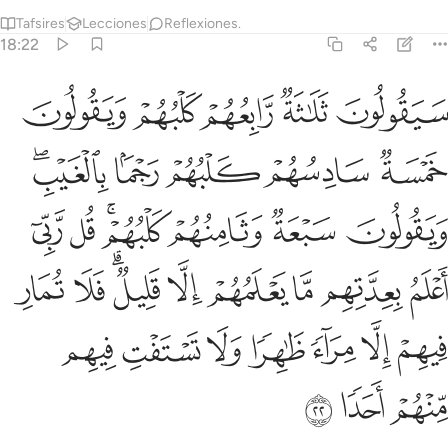
Tafsires
Lecciones
Reflexiones.
18:22
ﱥ
ﱦ
ﱧ
ﱨ
ﱩ
يقولون ثلاثة رابعهم كلبهم ويقولون خمسة سادسهم كلبهم رجما بالغيب وي
َيَقُولُونَ ثَلَـٰثَةٌۭ رَّابِعُهُمْ كَلْبُهُمْ وَيَقُولُونَ خَمْسَةٌۭ سَادِسُهُمْ كَلْبُهُمْ رَجْمًۢ
ﱪ
ﱫ
ﱬ
ﱭ
ﱮﱯ
ﱰ
ﱱ
ﱲ
ﱳﱴ
ﱵ
ﱶ
ﱷ
ﱸ
ﱹ
ﱺ
ﱻ
ﱼﱽ
ﱾ
ﱿ
ﲀ
ﲁ
ﲂ
ﲃ
ﲄ
ﲅ
ﲆ
ﲇ
ﲈ
ﲉ