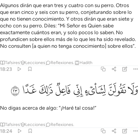
Algunos dirán que eran tres y cuatro con su perro. Otros
que eran cinco y seis con su perro, conjeturando sobre lo
que no tienen conocimiento. Y otros dirán que eran siete y
ocho con su perro. Diles: “Mi Señor es Quien sabe
exactamente cuántos eran, y solo pocos lo saben. No
profundicen sobre ellos más de lo que les ha sido revelado.
No consulten [a quien no tenga conocimiento] sobre ellos”.
Tafsires
Lecciones
Reflexiones.
Hadith
18:23
ﲊ
ﲋ
ﲌ
ﲍ
لا تقولن لشيء اني فاعل ذالك غدا ٢٣
ﲎ
ﲏ
ﲐ
ﲑ
َلَا تَقُولَنَّ لِشَا۟ىْءٍ إِنِّى فَاعِلٌۭ ذَٰلِكَ غَدًا ٢٣
No digas acerca de algo: “¡Haré tal cosa!”
Tafsires
Lecciones
Reflexiones.
18:24