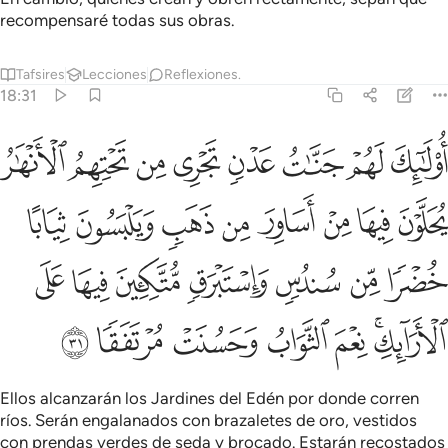
recompensaré todas sus obras.
Tafsires
Lecciones
Reflexiones.
18:31
ﲐ
ﲑ
ﲒ
ﲓ
ﲔ
ﲕ
ﲖ
ﲗ
ولايك لهم جنات عدن تجري من تحتهم الانهار يحلون فيها من اساور من
ُو۟لَـٰٓئِكَ لَهُمْ جَنَّـٰتُ عَدْنٍۢ تَجْرِى مِن تَحْتِهِمُ ٱلْأَنْهَـٰرُ يُحَلَّوْنَ فِيهَا مِنْ
ﲘ
ﲙ
ﲚ
ﲛ
ﲜ
ﲝ
ﲞ
ﲟ
ﲠ
ﲡ
ﲢ
ﲣ
ﲤ
ﲥ
ﲦ
ﲧﲨ
ﲩ
ﲪ
ﲫ
ﲬ
ﲭ
Ellos alcanzarán los Jardines del Edén por donde corren
ríos. Serán engalanados con brazaletes de oro, vestidos
con prendas verdes de seda y brocado. Estarán recostados