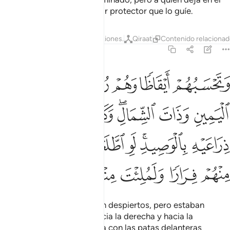
extravío no podrá encontrar protector que lo guíe.
Tafsires
Lecciones
Reflexiones.
Qiraat
Contenido relaciona
18:18
ﱼ
ﱽ
ﱾ
ﱿﲀ
ﲁ
ﲂ
تحسبهم ايقاظا وهم رقود ونقلبهم ذات اليمين وذات الشمال وكلبهم باس
َتَحْسَبُهُمْ أَيْقَاظًۭا وَهُمْ رُقُودٌۭ ۚ وَنُقَلِّبُهُمْ ذَاتَ ٱلْيَمِينِ وَذَاتَ ٱلشِّمَالِ ۖ 
ﲃ
ﲄ
ﲅﲆ
ﲇ
ﲈ
ﲉ
ﲊﲋ
ﲌ
ﲍ
ﲎ
ﲏ
ﲐ
ﲑ
ﲒ
ﲓ
ﲔ
ﲕ
Habrías creído que estaban despiertos, pero estaban
dormidos. Los volteaba hacia la derecha y hacia la
izquierda, y su perro estaba con las patas delanteras