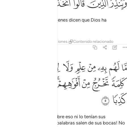
ﳎ
ﳏ
ﳐ
ﳑ
ﳒ
ﳓ
ﳔ
َيُنذِرَ ٱلَّذِينَ قَالُوا۟ ٱتَّخَذَ ٱللَّهُ وَلَدًۭا ٤
También para advertir a quienes dicen que Dios ha
engendrado un hijo:
Tafsires
Lecciones
Reflexiones.
Contenido relacionado
18:5
ﱁ
ﱂ
ﱃ
ﱄ
ﱅ
ﱆ
ﱇﱈ
ﱉ
ا لهم به من علم ولا لابايهم كبرت كلمة تخرج من افواههم ان يقولون الا 
َّا لَهُم بِهِۦ مِنْ عِلْمٍۢ وَلَا لِـَٔابَآئِهِمْ ۚ كَبُرَتْ كَلِمَةًۭ تَخْرُجُ مِنْ أَفْوَٰهِهِمْ ۚ
ﱊ
ﱋ
ﱌ
ﱍﱎ
ﱏ
ﱐ
ﱑ
ﱒ
ﱓ
No tienen conocimiento sobre eso ni lo tenían sus
antepasados. ¡Qué graves palabras salen de sus bocas! No