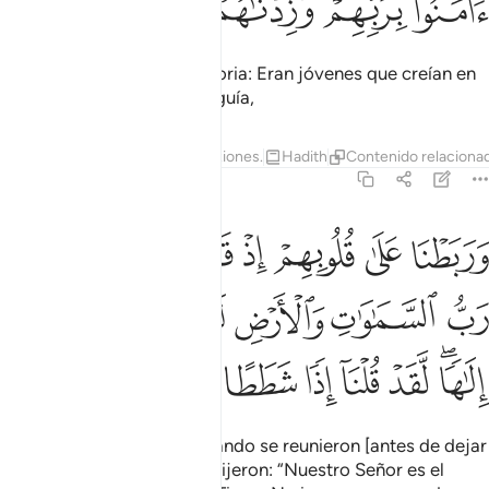
ﲩ
ﲪ
ﲫ
ﲬ
ﲭ
Te relato su verdadera historia: Eran jóvenes que creían en
su Señor y les aumenté su guía,
Tafsires
Lecciones
Reflexiones.
Hadith
Contenido relaciona
18:14
ﲮ
ﲯ
ﲰ
ﲱ
ﲲ
ﲳ
ﲴ
ربطنا على قلوبهم اذ قاموا فقالوا ربنا رب السماوات والارض لن ندعو من 
َرَبَطْنَا عَلَىٰ قُلُوبِهِمْ إِذْ قَامُوا۟ فَقَالُوا۟ رَبُّنَا رَبُّ ٱلسَّمَـٰوَٰتِ وَٱلْأَرْضِ ل
ﲵ
ﲶ
ﲷ
ﲸ
ﲹ
ﲺ
ﲻ
ﲼﲽ
ﲾ
ﲿ
ﳀ
ﳁ
ﳂ
fortalecí sus corazones cuando se reunieron [antes de dejar
sus hogares y su gente] y dijeron: “Nuestro Señor es el