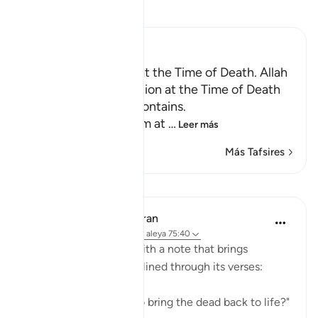
Lee Tafsir
Ibn Kathir (Abridged)
Certainty will Occur at the Time of Death. Allah
Informs of the Condition at the Time of Death
and What Terrors it Contains.
May Allah make us firm at
…
Leer más
Más Tafsires
Lecciones
In the Shade of the Quran
hace 31 semanas
·
Referencias
aleya 75:40
The surah concludes with a note that brings
together the truths outlined through its verses:
"Is He not, then, able to bring the dead back to life?"