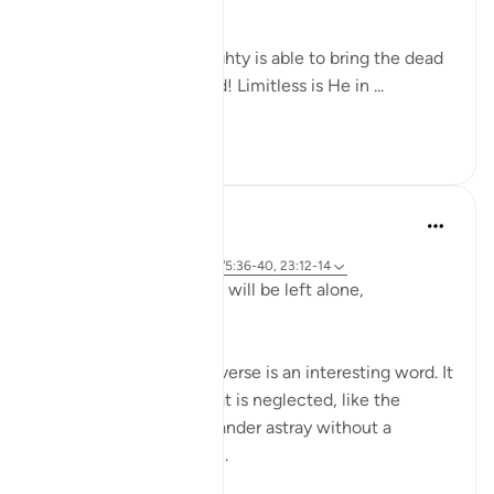
(Verse 40)
Yes, indeed! God Almighty is able to bring the dead
back to life. Yes, indeed! Limitless is He in ...
Ver más
0
0
Hammad Fahim
hace 2 años
·
Referencias
aleya 23:115-118, 75:36-40, 23:12-14
Does man think that he will be left alone,
unquestioned?
The word 'Suda' in the verse is an interesting word. It
refers to something that is neglected, like the
animal that is left to wander astray without a
shepherd (السدى الهمل).