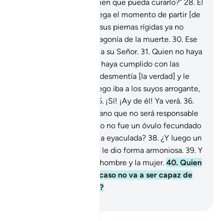
agonizante]: “¿Hay alguien que pueda curarlo?”
28
.
El
agonizante sabrá que llega el momento de partir [de
este mundo],
29
.
y que sus piernas rígidas ya no
podrán levantarlo de la agonía de la muerte.
30
.
Ese
día será conducido hacia su Señor.
31
.
Quien no haya
aceptado el Mensaje ni haya cumplido con las
oraciones,
32
.
sino que desmentía [la verdad] y le
daba la espalda
33
.
y luego iba a los suyos arrogante,
34
.
¡ay de él! Ya verá.
35
.
¡Sí! ¡Ay de él! Ya verá.
36
.
¿Acaso cree el ser humano que no será responsable
de sus actos?
37
.
¿Acaso no fue un óvulo fecundado
por una gota de esperma eyaculada?
38
.
¿Y luego un
embrión? Dios lo creó y le dio forma armoniosa.
39
.
Y
creó de allí la pareja: el hombre y la mujer.
40
.
Quien
ha hecho todo esto, ¿acaso no va a ser capaz de
resucitar a los muertos?
-
Sheikh Isa Garcia