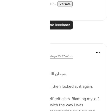
Allah invites us to ponder...
Ver más
19
4
Leer más lecciones
Reflexiones
Kulsum Maniar
hace 4 semanas
·
Referencias
aleya 75:37-40
بسم الله الرحمن الرحيم
سبحان الله. سبحان الله. سبحان الله.
Just looked at this ayah, then looked at it again.
I was in a moment of self criticism. Blaming myself,
disappointed, unhappy with the way I was