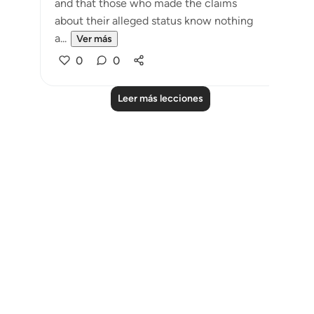
and that those who made the claims
about their alleged status know nothing
a...
Ver más
0
0
Leer más lecciones
Notes
placeholders
close