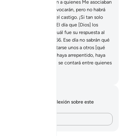
á [a los idólatras]: “Invoquen a quienes Me asociaban
ra que los auxilien]”. Los invocarán, pero no habrá
puesta, y verán acercarse el castigo. ¡Si tan solo
bieran seguido la guía!
65
.
El día que [Dios] los
nvoque y les pregunte: “¿Cuál fue su respuesta al
amado de los Mensajeros?”
66
.
Ese día no sabrán qué
gumentar ni podrán preguntarse unos a otros [qué
sponder].
67
.
Pero quien se haya arrepentido, haya
eído y hecho obras de bien, se contará entre quienes
drán éxito[1].
eikh Isa Garcia
tas y reflexiones
 tienes ninguna nota ni reflexión sobre este
sículo.
Plasma tus pensamientos…