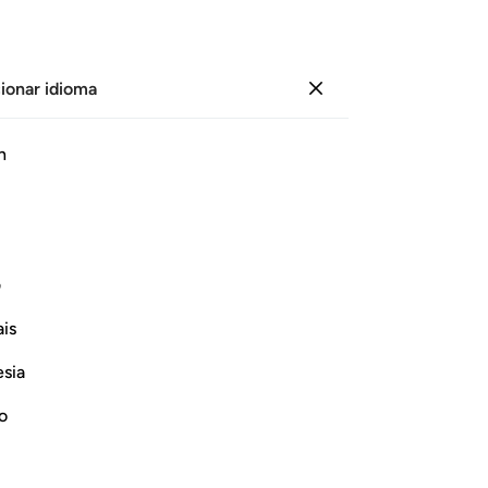
ionar idioma
Iniciar sesión
Le
h
Cap
61
ﱥ
ﱦ
ﱧ
ﱨ
ﱩ
pr
co
“¿Dónde están los ‘socios’ que Me
vi
ف
co
is
[D
Continuar leyendo
‘s
esia
sen
lo
no
es
ac