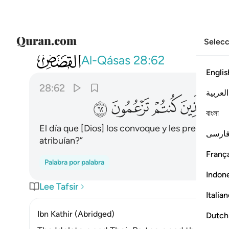
Selecc
028
ويوم يناديهم فيقول اين شركايي الذين ك
Al-Qásas
28:62
Englis
28:62
العربية
ﱪ
ﱫ
ﱬ
ﱭ
বাংলা
El día que [Dios] los convoque y les pregunte: 
ارسی
atribuían?”
França
Palabra por palabra
Indon
Lee Tafsir
Italia
Ibn Kathir (Abridged)
Dutch