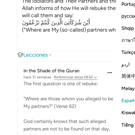
The Idolators and Their Partners and the Emni
Portu
Allah informs of how He will rebuke the idolat
will call them and say:
русск
أَيْنَ شُرَكَآئِىَ الَّذِينَ كُنتُمْ تَزْعُمُونَ
Shqip
("Where are My (so-called) partners whom you 
ภาษา
Türkç
Lecciones
اردو
In the Shade of the Quran
简体
hace 31 semanas
·
Referencias
aleya 28:62
The first question is one of rebuke:
Melay
"Where are those whom you alleged to be
Españ
My partners?" (Verse 62)
Kiswah
God certainly knows that such alleged
Tiếng 
partners are not to be found on that day,