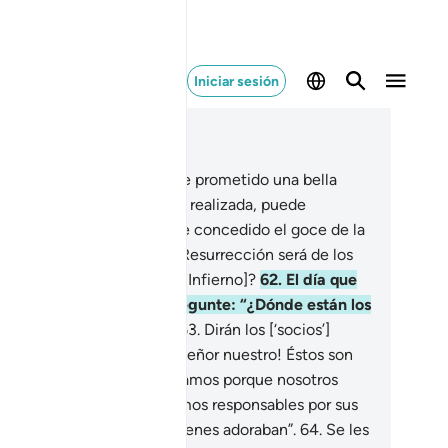
Iniciar sesión
er en contexto
ítulo 28, Página 393, Juz 20
.
¿Acaso aquel a quien le he prometido una bella
omesa [el Paraíso] que verá realizada, puede
mpararse a quien solo le he concedido el goce de la
da mundanal y el Día de la Resurrección será de los
ndenados [al tormento del Infierno]?
62
.
El día que
ios] los convoque y les pregunte: “¿Dónde están los
ocios’ que Me atribuían?”
63
.
Dirán los [‘socios’]
tenciados [al Infierno]: “¡Señor nuestro! Éstos son
s que desviamos. Los desviamos porque nosotros
tábamos desviados. No somos responsables por sus
tos, no era a nosotros a quienes adoraban”.
64
.
Se les