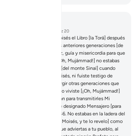
Leer en contexto
Capítulo 28, Página 391, Juz 20
43
.
Le he revelado a Moisés el Libro [la Torá] después
de haber destruido a las anteriores generaciones [de
opresores]. En él hay luz, guía y misericordia para que
reflexionen.
44
.
Y tú [¡Oh, Mujámmad!] no estabas
en la ladera occidental [del monte Sinaí] cuando
ordené la misión de Moisés, ni fuiste testigo de
ello[1].
45
.
Pero hice surgir otras generaciones que
tuvieron larga vida. Tú no viviste [¡Oh, Mujámmad!]
entre la gente de Madián para transmitirles Mi
Mensaje, sino que te he designado Mensajero [para
toda la humanidad][1].
46
.
No estabas en la ladera del
monte cuando llamé [a Moisés, y te lo revelo] como
una misericordia para que adviertas a tu pueblo, al