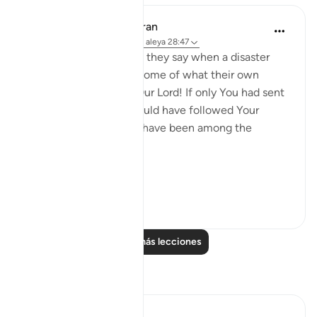
In the Shade of the Quran
hace 31 semanas
·
Referencias
aleya 28:47
[We have sent you] lest they say when a disaster
befalls them as an outcome of what their own
hands have wrought, 'Our Lord! If only You had sent
us a messenger, we would have followed Your
revelations, and would have been among the
believers.' (Verse 47)
Thi...
Ver más
0
0
Leer más lecciones
Reflexiones
Hana Alasry