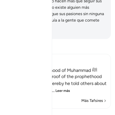
tu llamado], sabe que no hacen más que seguir sus
propias pasiones. ¿Acaso existe alguien más
extraviado que quien sigue sus pasiones sin ninguna
guía de Dios? Dios no guía a la gente que comete
injusticias.
-
Sheikh Isa Garcia
Lee Tafsir
Ibn Kathir (Abridged)
Proof of the Prophethood of Muhammad ﷺ
Allah points out the proof of the prophethood
of Muhammad ﷺ, whereby he told others about
matters of the past, a
…
Leer más
Más Tafsires
Lecciones