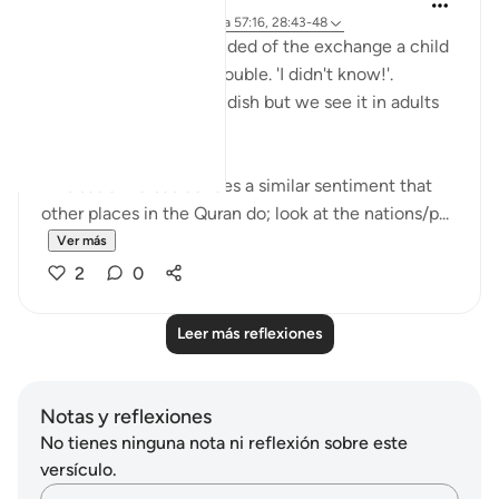
hace 6 años
·
Referencias
aleya 57:16, 28:43-48
I'm automatically reminded of the exchange a child
has when they get in trouble. 'I didn't know!'.
Displacing blame is childish but we see it in adults
too.
This set of verses echoes a similar sentiment that
other places in the Quran do; look at the nations/p...
Ver más
2
0
Leer más reflexiones
Notas y reflexiones
No tienes ninguna nota ni reflexión sobre este
versículo.