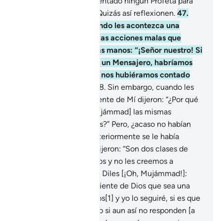
que no se le había presentado ningún Profeta para
advertirles antes de ti. Quizás así reflexionen.
47
.
Para que no digan cuando les acontezca una
desgracia, a causa de las acciones malas que
hicieron con sus propias manos: “¡Señor nuestro! Si
nos hubieras mandado un Mensajero, habríamos
acatado Tus órdenes y nos hubiéramos contado
entre los creyentes”.
48
.
Sin embargo, cuando les
llegó la Verdad proveniente de Mí dijeron: “¿Por qué
no se le han dado [a Mujámmad] las mismas
evidencias que a Moisés?” Pero, ¿acaso no habían
rechazado ya lo que anteriormente se le había
concedido a Moisés? Dijeron: “Son dos clases de
hechiceros confabulados y no les creemos a
ninguno de los dos”.
49
.
Diles [¡Oh, Mujámmad!]:
“Traigan un libro proveniente de Dios que sea una
guía mejor que estos dos[1] y yo lo seguiré, si es que
dicen la verdad.
50
.
Pero si aun así no responden [a